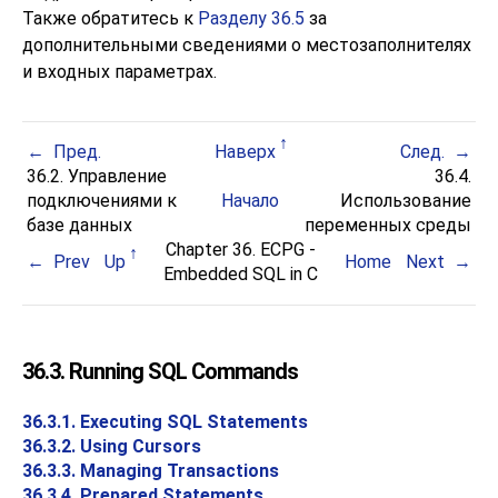
Также обратитесь к
Разделу 36.5
за
дополнительными сведениями о местозаполнителях
и входных параметрах.
Пред.
Наверх
След.
36.2. Управление
36.4.
подключениями к
Начало
Использование
базе данных
переменных среды
Chapter 36.
ECPG
-
Prev
Up
Home
Next
Embedded
SQL
in C
36.3. Running SQL Commands
36.3.1. Executing SQL Statements
36.3.2. Using Cursors
36.3.3. Managing Transactions
36.3.4. Prepared Statements