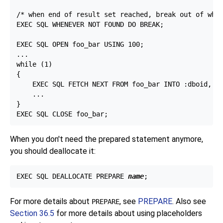
/* when end of result set reached, break out of whil
EXEC SQL WHENEVER NOT FOUND DO BREAK;

EXEC SQL OPEN foo_bar USING 100;

...

while (1)

{

    EXEC SQL FETCH NEXT FROM foo_bar INTO :dboid, :d
    ...

}

When you don't need the prepared statement anymore,
you should deallocate it:
EXEC SQL DEALLOCATE PREPARE 
name
For more details about
, see
PREPARE
. Also see
PREPARE
Section 36.5
for more details about using placeholders