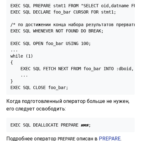
EXEC SQL PREPARE stmt1 FROM "SELECT oid,datname FROM
EXEC SQL DECLARE foo_bar CURSOR FOR stmt1;

/* по достижении конца набора результатов прервать ц
EXEC SQL WHENEVER NOT FOUND DO BREAK;

EXEC SQL OPEN foo_bar USING 100;

...

while (1)

{

    EXEC SQL FETCH NEXT FROM foo_bar INTO :dboid, :d
    ...

}

EXEC SQL CLOSE foo_bar;
Когда подготовленный оператор больше не нужен,
его следует освободить:
EXEC SQL DEALLOCATE PREPARE 
имя
;
Подробнее оператор
описан в
PREPARE
.
PREPARE