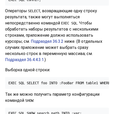
Операторы
, возвращающие одну строку
SELECT
результата, также могут выполняться
непосредственно командой
. Чтобы
EXEC SQL
обработать наборы результатов с несколькими
строками, приложение должно использовать
курсоры; см.
Подраздел 36.3.2
ниже. (В отдельных
случаях приложение может выбрать сразу
несколько строк в переменную массива; см.
Подраздел 36.4.4.3.1
.)
Выборка одной строки:
EXEC SQL SELECT foo INTO :FooBar FROM table1 WHERE 
Так же можно получить параметр конфигурации
командой
:
SHOW
EXEC SQL SHOW search_path INTO :var;