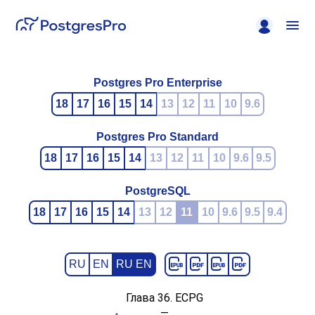
Postgres Pro Enterprise
18
17
16
15
14
13
12
11
10
9.6
Postgres Pro Standard
18
17
16
15
14
13
12
11
10
9.6
9.5
PostgreSQL
18
17
16
15
14
13
12
11
10
9.6
9.5
9.4
RU
EN
RU EN
Глава 36.
ECPG
—