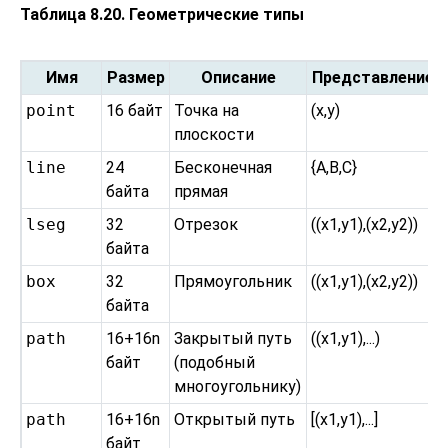
Таблица 8.20. Геометрические типы
Имя
Размер
Описание
Представление
point
16 байт
Точка на
(x,y)
плоскости
line
24
Бесконечная
{A,B,C}
байта
прямая
lseg
32
Отрезок
((x1,y1),(x2,y2))
байта
box
32
Прямоугольник
((x1,y1),(x2,y2))
байта
path
16+16n
Закрытый путь
((x1,y1),...)
байт
(подобный
многоугольнику)
path
16+16n
Открытый путь
[(x1,y1),...]
байт