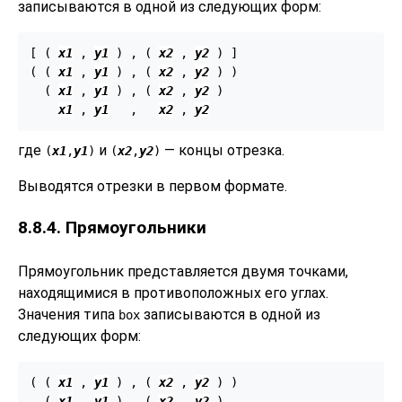
записываются в одной из следующих форм:
[ ( 
x1
 , 
y1
 ) , ( 
x2
 , 
y2
 ) ]

( ( 
x1
 , 
y1
 ) , ( 
x2
 , 
y2
 ) )

  ( 
x1
 , 
y1
 ) , ( 
x2
 , 
y2
 )

x1
 , 
y1
   ,   
x2
 , 
y2
где
и
— концы отрезка.
(
x1
,
y1
)
(
x2
,
y2
)
Выводятся отрезки в первом формате.
8.8.4. Прямоугольники
Прямоугольник представляется двумя точками,
находящимися в противоположных его углах.
Значения типа
записываются в одной из
box
следующих форм:
( ( 
x1
 , 
y1
 ) , ( 
x2
 , 
y2
 ) )

  ( 
x1
 , 
y1
 ) , ( 
x2
 , 
y2
 )
