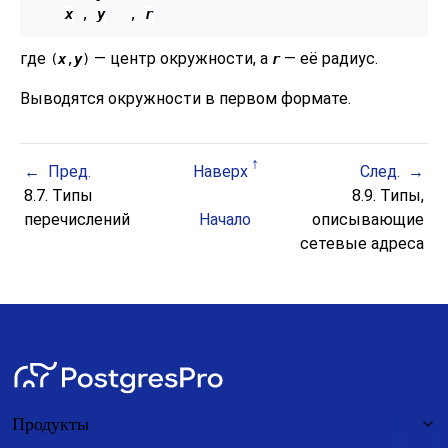
x
 , 
y
   , 
r
где
— центр окружности, а
— её радиус.
(
x
,
y
)
r
Выводятся окружности в первом формате.
Пред.
Наверх
След.
8.7. Типы
8.9. Типы,
перечислений
Начало
описывающие
сетевые адреса
Продукты