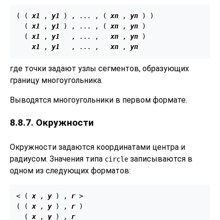
( ( 
x1
 , 
y1
 ) , ... , ( 
xn
 , 
yn
 ) )

  ( 
x1
 , 
y1
 ) , ... , ( 
xn
 , 
yn
 )

  ( 
x1
 , 
y1
   , ... ,   
xn
 , 
yn
 )

x1
 , 
y1
   , ... ,   
xn
 , 
yn
где точки задают узлы сегментов, образующих
границу многоугольника.
Выводятся многоугольники в первом формате.
8.8.7. Окружности
Окружности задаются координатами центра и
радиусом. Значения типа
записываются в
circle
одном из следующих форматов:
< ( 
x
 , 
y
 ) , 
r
 >

( ( 
x
 , 
y
 ) , 
r
 )

  ( 
x
 , 
y
 ) , 
r