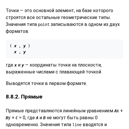
Точки — это основной элемент, на базе которого
строятся все остальные геометрические типы.
Значения типа
записываются в одном из двух
point
форматов:
( 
x
 , 
y
 )

x
 , 
y
где
и
— координаты точки на плоскости,
x
y
выраженные числами с плавающей точкой.
Выводятся точки в первом формате.
8.8.2. Прямые
Прямые представляются линейным уравнением
x +
A
y +
= 0, где
и
не могут быть равны 0
B
C
A
B
одновременно. Значения типа
вводятся и
line