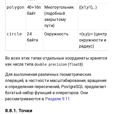
polygon
40+16n
Многоугольник
((x1,y1),...)
байт
(подобный
закрытому
пути)
circle
24
Окружность
<(x,y),r> (центр
байта
окружности и
радиус)
Во всех этих типах отдельные координаты хранятся
как числа типа
(
).
double precision
float8
Для выполнения различных геометрических
операций, в частности масштабирования, вращения
и определения пересечений,
PostgreSQL
предлагает
богатый набор функций и операторов. Они
рассматриваются в
Разделе 9.11
.
8.8.1. Точки