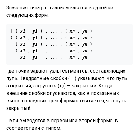
Значения типа
записываются в одной из
path
следующих форм:
[ ( 
x1
 , 
y1
 ) , ... , ( 
xn
 , 
yn
 ) ]

( ( 
x1
 , 
y1
 ) , ... , ( 
xn
 , 
yn
 ) )

  ( 
x1
 , 
y1
 ) , ... , ( 
xn
 , 
yn
 )

  ( 
x1
 , 
y1
   , ... ,   
xn
 , 
yn
 )

x1
 , 
y1
   , ... ,   
xn
 , 
yn
где точки задают узлы сегментов, составляющих
путь. Квадратные скобки (
) указывают, что путь
[]
открытый, а круглые (
) — закрытый. Когда
()
внешние скобки опускаются, как в показанных
выше последних трёх формах, считается, что путь
закрытый.
Пути выводятся в первой или второй форме, в
соответствии с типом.