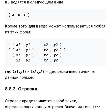
выводятся в следующем виде:
{ 
A
, 
B
, 
C
Кроме того, для ввода может использоваться любая
из этих форм:
[ ( 
x1
 , 
y1
 ) , ( 
x2
 , 
y2
 ) ]

( ( 
x1
 , 
y1
 ) , ( 
x2
 , 
y2
 ) )

  ( 
x1
 , 
y1
 ) , ( 
x2
 , 
y2
 )

x1
 , 
y1
   ,   
x2
 , 
y2
где
и
— две различные точки на
(
x1
,
y1
)
(
x2
,
y2
)
данной прямой.
8.8.3. Отрезки
Отрезок представляется парой точек,
определяющих концы отрезка. Значения типа
lseg