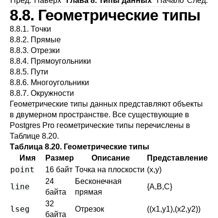
Пред.
Наверх
Глава 8. Типы данных
Начало
След.
8.8. Геометрические типы
8.8.1. Точки
8.8.2. Прямые
8.8.3. Отрезки
8.8.4. Прямоугольники
8.8.5. Пути
8.8.6. Многоугольники
8.8.7. Окружности
Геометрические типы данных представляют объекты
в двумерном пространстве. Все существующие в
Postgres Pro
геометрические типы перечислены в
Таблице 8.20
.
Таблица 8.20. Геометрические типы
Имя
Размер
Описание
Представление
point
16 байт
Точка на плоскости
(x,y)
24
Бесконечная
line
{A,B,C}
байта
прямая
32
lseg
Отрезок
((x1,y1),(x2,y2))
байта