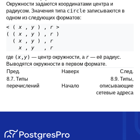
Окружности задаются координатами центра и
circle
радиусом. Значения типа
записываются в
одном из следующих форматов:
< ( 
x
 , 
y
 ) , 
r
 >

( ( 
x
 , 
y
 ) , 
r
 )

  ( 
x
 , 
y
 ) , 
r
x
 , 
y
   , 
r
(
x
,
y
)
r
где
— центр окружности, а
— её радиус.
Выводятся окружности в первом формате.
Пред.
Наверх
След.
8.7. Типы
8.9. Типы,
перечислений
Начало
описывающие
сетевые адреса