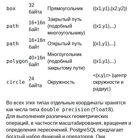
32
box
Прямоугольник
((x1,y1),(x2,y2))
байта
Закрытый путь
16+16n
path
(подобный
((x1,y1),...)
байт
многоугольнику)
16+16n
path
Открытый путь
[(x1,y1),...]
байт
Многоугольник
40+16n
polygon
(подобный
((x1,y1),...)
байт
закрытому пути)
<(x,y),r> (центр
24
circle
Окружность
окружности и
байта
радиус)
Во всех этих типах отдельные координаты хранятся
double precision
float8
как числа типа
(
).
Для выполнения различных геометрических
операций, в частности масштабирования, вращения и
определения пересечений,
PostgreSQL
предлагает
богатый набор функций и операторов. Они