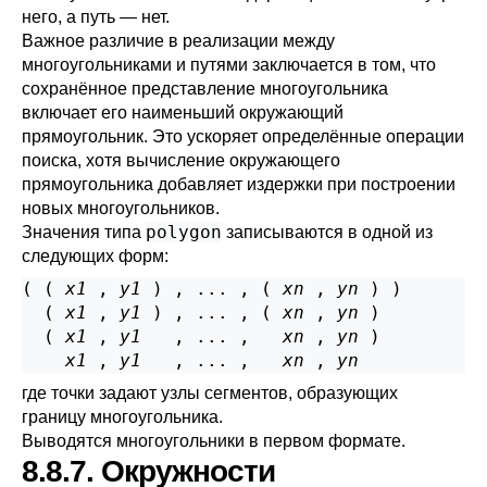
него, а путь — нет.
Важное различие в реализации между
многоугольниками и путями заключается в том, что
сохранённое представление многоугольника
включает его наименьший окружающий
прямоугольник. Это ускоряет определённые операции
поиска, хотя вычисление окружающего
прямоугольника добавляет издержки при построении
новых многоугольников.
polygon
Значения типа
записываются в одной из
следующих форм:
( ( 
x1
 , 
y1
 ) , ... , ( 
xn
 , 
yn
 ) )

  ( 
x1
 , 
y1
 ) , ... , ( 
xn
 , 
yn
 )

  ( 
x1
 , 
y1
   , ... ,   
xn
 , 
yn
 )

x1
 , 
y1
   , ... ,   
xn
 , 
yn
где точки задают узлы сегментов, образующих
границу многоугольника.
Выводятся многоугольники в первом формате.
8.8.7. Окружности