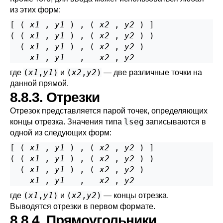
из этих форм:
[ ( 
x1
 , 
y1
 ) , ( 
x2
 , 
y2
 ) ]

( ( 
x1
 , 
y1
 ) , ( 
x2
 , 
y2
 ) )

  ( 
x1
 , 
y1
 ) , ( 
x2
 , 
y2
 )

x1
 , 
y1
   ,   
x2
 , 
y2
(
x1
,
y1
)
(
x2
,
y2
)
где
и
— две различные точки на
данной прямой.
8.8.3. Отрезки
Отрезок представляется парой точек, определяющих
lseg
концы отрезка. Значения типа
записываются в
одной из следующих форм:
[ ( 
x1
 , 
y1
 ) , ( 
x2
 , 
y2
 ) ]

( ( 
x1
 , 
y1
 ) , ( 
x2
 , 
y2
 ) )

  ( 
x1
 , 
y1
 ) , ( 
x2
 , 
y2
 )

x1
 , 
y1
   ,   
x2
 , 
y2
(
x1
,
y1
)
(
x2
,
y2
)
где
и
— концы отрезка.
Выводятся отрезки в первом формате.
8.8.4. Прямоугольники