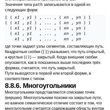
path
Значения типа
записываются в одной из
следующих форм:
[ ( 
x1
 , 
y1
 ) , ... , ( 
xn
 , 
yn
 ) ]

( ( 
x1
 , 
y1
 ) , ... , ( 
xn
 , 
yn
 ) )

  ( 
x1
 , 
y1
 ) , ... , ( 
xn
 , 
yn
 )

  ( 
x1
 , 
y1
   , ... ,   
xn
 , 
yn
 )

x1
 , 
y1
   , ... ,   
xn
 , 
yn
где точки задают узлы сегментов, составляющих путь.
[]
Квадратные скобки (
) указывают, что путь открытый,
()
а круглые (
) — закрытый. Когда внешние скобки
опускаются, как в показанных выше последних трёх
формах, считается, что путь закрытый.
Пути выводятся в первой или второй форме, в
соответствии с типом.
8.8.6. Многоугольники
Многоугольники представляются списками точек
(вершин). Многоугольники похожи на закрытые пути,
но важное семантическое отличие состоит в том, что
многоугольник считается содержащим область внутри