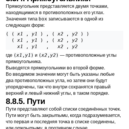
Прямоугольник представляется двумя точками,
находящимися в противоположных его углах.
box
Значения типа
записываются в одной из
следующих форм:
( ( 
x1
 , 
y1
 ) , ( 
x2
 , 
y2
 ) )

  ( 
x1
 , 
y1
 ) , ( 
x2
 , 
y2
 )

x1
 , 
y1
   ,   
x2
 , 
y2
(
x1
,
y1
)
(
x2
,
y2
)
где
и
— противоположные углы
прямоугольника.
Выводятся прямоугольники во второй форме.
Во вводимом значении могут быть указаны любые
два противоположных угла, но затем они будут
упорядочены, так что внутри сохранятся правый
верхний и левый нижний углы, в таком порядке.
8.8.5. Пути
Пути представляют собой списки соединённых точек.
Пути могут быть
закрытыми
, когда подразумевается,
что первая и последняя точка в списке соединены,
или
открытыми
, в противном случае.