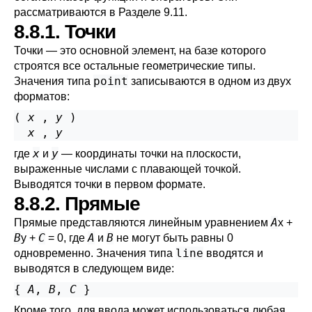
рассматриваются в
Разделе 9.11
.
8.8.1. Точки
Точки — это основной элемент, на базе которого
строятся все остальные геометрические типы.
point
Значения типа
записываются в одном из двух
форматов:
( 
x
 , 
y
 )

x
 , 
y
x
y
где
и
— координаты точки на плоскости,
выраженные числами с плавающей точкой.
Выводятся точки в первом формате.
8.8.2. Прямые
A
Прямые представляются линейным уравнением
x +
B
C
A
B
y +
= 0, где
и
не могут быть равны 0
line
одновременно. Значения типа
вводятся и
выводятся в следующем виде:
{ 
A
, 
B
, 
C
Кроме того, для ввода может использоваться любая