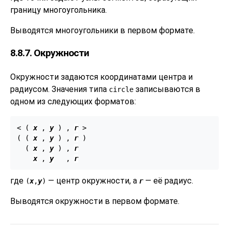
границу многоугольника.
Выводятся многоугольники в первом формате.
8.8.7. Окружности
Окружности задаются координатами центра и
радиусом. Значения типа
записываются в
circle
одном из следующих форматов:
< ( 
x
 , 
y
 ) , 
r
 >

( ( 
x
 , 
y
 ) , 
r
 )

  ( 
x
 , 
y
 ) , 
r
x
 , 
y
   , 
r
где
— центр окружности, а
— её радиус.
(
x
,
y
)
r
Выводятся окружности в первом формате.