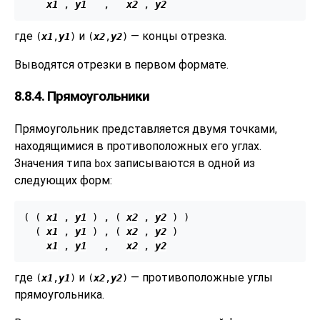
x1
 , 
y1
   ,   
x2
 , 
y2
где
и
— концы отрезка.
(
x1
,
y1
)
(
x2
,
y2
)
Выводятся отрезки в первом формате.
8.8.4. Прямоугольники
Прямоугольник представляется двумя точками,
находящимися в противоположных его углах.
Значения типа
записываются в одной из
box
следующих форм:
( ( 
x1
 , 
y1
 ) , ( 
x2
 , 
y2
 ) )

  ( 
x1
 , 
y1
 ) , ( 
x2
 , 
y2
 )

x1
 , 
y1
   ,   
x2
 , 
y2
где
и
— противоположные углы
(
x1
,
y1
)
(
x2
,
y2
)
прямоугольника.