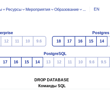
EN
ы
Ресурсы
Мероприятия
Образование
...
erprise
Postgres
12
11
10
9.6
18
17
16
15
14
PostgreSQL
17
16
15
14
13
12
11
10
9.6
9.5
DROP DATABASE
Команды SQL