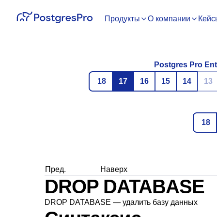
Продукты
О компании
Кейс
Postgres Pro Ent
18
17
16
15
14
13
18
Пред.
Наверх
DROP DATABASE
DROP DATABASE — удалить базу данных