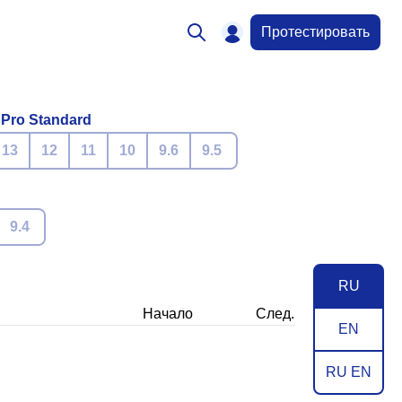
Протестировать
 Pro Standard
13
12
11
10
9.6
9.5
9.4
RU
Начало
След.
EN
RU EN