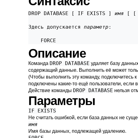
Синтаксис
DROP DATABASE [ IF EXISTS ] 
имя
 [ [
Здесь допускается 
параметр
:
    FORCE
Описание
DROP DATABASE
Команда
удаляет базу данных.
содержащий данные. Выполнить её может только
(Чтобы выполнить эту команду, подключитесь к
подключены какие-то ещё пользователи, если 
DROP DATABASE
Действие команды
нельзя отм
Параметры
IF EXISTS
Не считать ошибкой, если база данных не суще
имя
Имя базы данных, подлежащей удалению.
FORCE