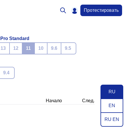
Протестировать
 Pro Standard
13
12
11
10
9.6
9.5
9.4
RU
Начало
След.
EN
RU EN