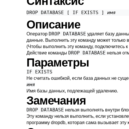
Синтаксис
DROP DATABASE [ IF EXISTS ] 
имя
Описание
DROP DATABASE
Оператор
удаляет базу данны
данные. Выполнить эту команду может только вл
(Чтобы выполнить эту команду, подключитесь к
DROP DATABASE
Действие команды
нельзя отм
Параметры
IF EXISTS
Не считать ошибкой, если база данных не суще
имя
Имя базы данных, подлежащей удалению.
Замечания
DROP DATABASE
нельзя выполнять внутри бло
Эту команду нельзя выполнить, если установл
программу
dropdb
, которая сама вызывает эту 