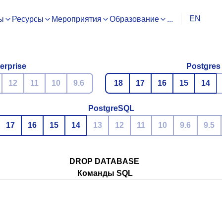
EN
ы
Ресурсы
Мероприятия
Образование
...
erprise
Postgres
12
11
10
9.6
18
17
16
15
14
PostgreSQL
17
16
15
14
13
12
11
10
9.6
9.5
DROP DATABASE
Команды SQL