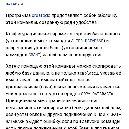
.
DATABASE
Программа
createdb
представляет собой оболочку
этой команды, созданную ради удобства.
Конфигурационные параметры уровня базы данных
(устанавливаемые командой
) и
ALTER DATABASE
разрешения уровня базы (устанавливаемые
командой
) из шаблона не копируются.
GRANT
Хотя с помощью этой команды можно скопировать
любую базу данных, а не только
, указав её
template1
имя в качестве имени шаблона, она не
предназначена (пока) для использования в качестве
универсального средства вроде
«
»
.
COPY DATABASE
Принципиальным ограничением является
невозможность копирования базы данных шаблона,
если установлены другие подключения к ней.
CREATE
выдаёт ошибку, если при запуске команды
DATABASE
есть другие подключения к этой базе; в противном