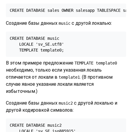
CREATE DATABASE sales OWNER salesapp TABLESPACE sal
Создание базы данных
с другой локалью:
music
CREATE DATABASE music

    LOCALE 'sv_SE.utf8'

    TEMPLATE template0;
В этом примере предложение
TEMPLATE template0
необходимо, только если указанная локаль
отличается от локали в
. (В противном
template1
случае явное указание локали является
избыточным.)
Создание базы данных
с другой локалью и
music2
другой кодировкой символов:
CREATE DATABASE music2

    LOCALE 'sv_SE.iso885915'
