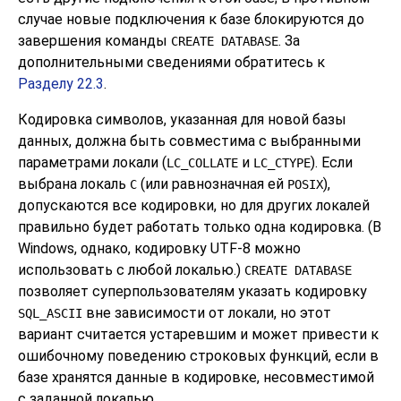
случае новые подключения к базе блокируются до
завершения команды
. За
CREATE DATABASE
дополнительными сведениями обратитесь к
Разделу 22.3
.
Кодировка символов, указанная для новой базы
данных, должна быть совместима с выбранными
параметрами локали (
и
). Если
LC_COLLATE
LC_CTYPE
выбрана локаль
(или равнозначная ей
),
C
POSIX
допускаются все кодировки, но для других локалей
правильно будет работать только одна кодировка. (В
Windows, однако, кодировку UTF-8 можно
использовать с любой локалью.)
CREATE DATABASE
позволяет суперпользователям указать кодировку
вне зависимости от локали, но этот
SQL_ASCII
вариант считается устаревшим и может привести к
ошибочному поведению строковых функций, если в
базе хранятся данные в кодировке, несовместимой
с заданной локалью.