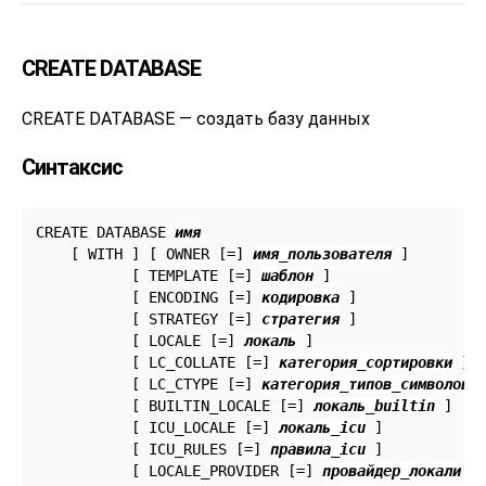
CREATE DATABASE
CREATE DATABASE — создать базу данных
Синтаксис
CREATE DATABASE 
имя
    [ WITH ] [ OWNER [=] 
имя_пользователя
 ]

           [ TEMPLATE [=] 
шаблон
 ]

           [ ENCODING [=] 
кодировка
 ]

           [ STRATEGY [=] 
стратегия
 ]

           [ LOCALE [=] 
локаль
 ]

           [ LC_COLLATE [=] 
категория_сортировки
 ]

           [ LC_CTYPE [=] 
категория_типов_символов
 ]
           [ BUILTIN_LOCALE [=] 
локаль_builtin
 ]

           [ ICU_LOCALE [=] 
локаль_icu
 ]

           [ ICU_RULES [=] 
правила_icu
 ]

           [ LOCALE_PROVIDER [=] 
провайдер_локали
 ]
