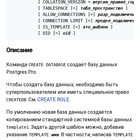
           [ COLLATION_VERSION = 
версия_правил_сорт
           [ TABLESPACE [=] 
табл_пространство
 ]

           [ ALLOW_CONNECTIONS [=] 
разр_подключения
 
           [ CONNECTION LIMIT [=] 
предел_подключени
           [ IS_TEMPLATE [=] 
это_шаблон
 ]

           [ OID [=] 
oid
 ]
Описание
Команда
создаёт базу данных
CREATE DATABASE
Postgres Pro
.
Чтобы создать базу данных, необходимо быть
суперпользователем или иметь специальное право
. См.
CREATE ROLE
.
CREATEDB
По умолчанию новая база данных создаётся
копированием стандартной системной базы данных
. Задать другой шаблон можно, добавив
template1
указание
. В частности, написав
TEMPLATE
имя
TEMPLATE