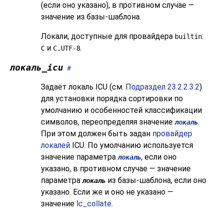
(если оно указано), в противном случае —
значение из базы-шаблона.
Локали, доступные для провайдера
:
builtin
и
.
C
C.UTF-8
локаль_icu
#
Задаёт локаль ICU (см.
Подраздел 23.2.2.3.2
)
для установки порядка сортировки по
умолчанию и особенностей классификации
символов, переопределяя значение
.
локаль
При этом должен быть задан
провайдер
локалей
ICU. По умолчанию используется
значение параметра
, если оно
локаль
указано, в противном случае — значение
параметра
из базы-шаблона, если оно
локаль
указано. Если же и оно не указано —
значение
lc_collate
.