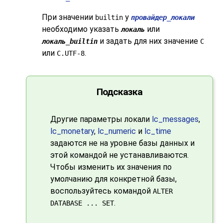
При значении
у
builtin
провайдер_локали
необходимо указать
или
локаль
и задать для них значение
локаль_builtin
C
или
.
C.UTF-8
Подсказка
Другие параметры локали
lc_messages
,
lc_monetary
,
lc_numeric
и
lc_time
задаются не на уровне базы данных и
этой командой не устанавливаются.
Чтобы изменить их значения по
умолчанию для конкретной базы,
воспользуйтесь командой
ALTER
.
DATABASE ... SET