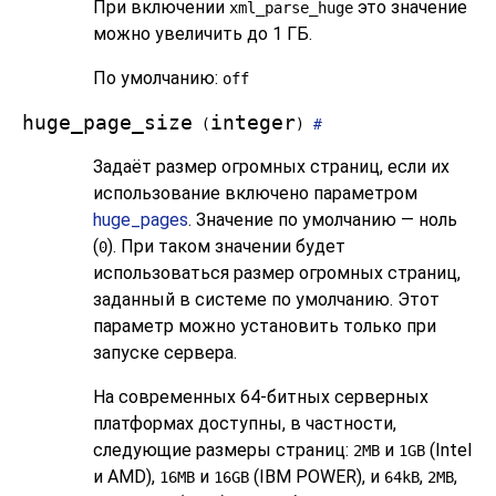
При включении
это значение
xml_parse_huge
можно увеличить до 1 ГБ.
По умолчанию:
off
huge_page_size
integer
(
)
#
Задаёт размер огромных страниц, если их
использование включено параметром
huge_pages
. Значение по умолчанию — ноль
(
). При таком значении будет
0
использоваться размер огромных страниц,
заданный в системе по умолчанию. Этот
параметр можно установить только при
запуске сервера.
На современных 64-битных серверных
платформах доступны, в частности,
следующие размеры страниц:
и
(Intel
2MB
1GB
и AMD),
и
(IBM POWER), и
,
,
16MB
16GB
64kB
2MB