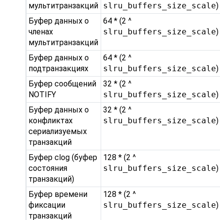
мультитранзакций
slru_buffers_size_scale
)
Буфер данных о
64 * (2 ^
членах
slru_buffers_size_scale
)
мультитранзакций
Буфер данных о
64 * (2 ^
подтранзакциях
slru_buffers_size_scale
)
Буфер сообщений
32 * (2 ^
NOTIFY
slru_buffers_size_scale
)
Буфер данных о
32 * (2 ^
конфликтах
slru_buffers_size_scale
)
сериализуемых
транзакций
Буфер clog (буфер
128 * (2 ^
состояния
slru_buffers_size_scale
)
транзакций)
Буфер времени
128 * (2 ^
фиксации
slru_buffers_size_scale
)
транзакций