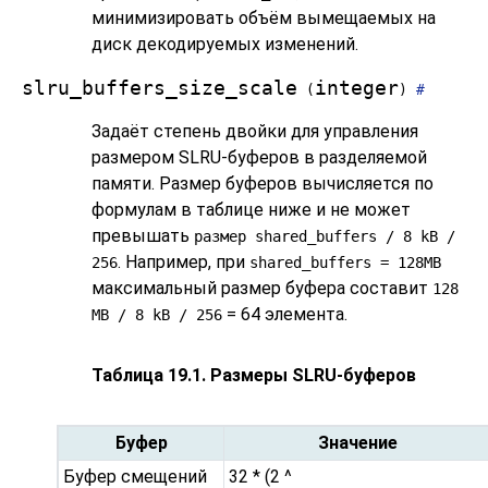
минимизировать объём вымещаемых на
диск декодируемых изменений.
slru_buffers_size_scale
integer
(
)
#
Задаёт степень двойки для управления
размером SLRU-буферов в разделяемой
памяти. Размер буферов вычисляется по
формулам в таблице ниже и не может
превышать
размер
shared_buffers
/ 8 kB /
. Например, при
256
shared_buffers = 128MB
максимальный размер буфера составит
128
= 64 элемента.
MB / 8 kB / 256
Таблица 19.1. Размеры SLRU-буферов
Буфер
Значение
Буфер смещений
32 * (2 ^