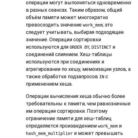
операции могут выполняться одновременно
в разных сеансах. Таким образом, общий
объём памяти может многократно
превосходить значение
; это
work_mem
следует учитывать, выбирая подходящее
значение. Операции сортировки
используются для
,
и
ORDER BY
DISTINCT
соединений слиянием. Хеш-таблицы
используются при соединениях и
агрегировании по хешу, мемоизации узлов, а
также обработке подзапросов
с
IN
применением хеша.
Операции вычисления хеша обычно более
требовательны к памяти, чем равнозначные
им операции сортировки. Поэтому
ограничение памяти для хеш-таблиц
определяется произведением
и
work_mem
и может превышать
hash_mem_multiplier