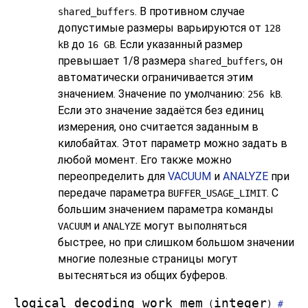
. В противном случае
shared_buffers
допустимые размеры варьируются от
128
до
. Если указанный размер
kB
16 GB
превышает 1/8 размера
, он
shared_buffers
автоматически ограничивается этим
значением. Значение по умолчанию:
.
256 kB
Если это значение задаётся без единиц
измерения, оно считается заданным в
килобайтах. Этот параметр можно задать в
любой момент. Его также можно
переопределить для
VACUUM
и
ANALYZE
при
передаче параметра
. С
BUFFER_USAGE_LIMIT
большим значением параметра команды
и
могут выполняться
VACUUM
ANALYZE
быстрее, но при слишком большом значении
многие полезные страницы могут
вытесняться из общих буферов.
logical_decoding_work_mem
integer
(
)
#