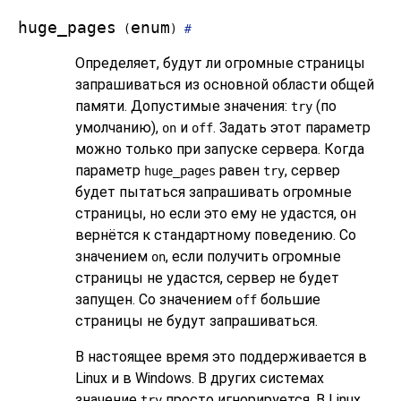
huge_pages
enum
(
)
#
Определяет, будут ли огромные страницы
запрашиваться из основной области общей
памяти. Допустимые значения:
(по
try
умолчанию),
и
. Задать этот параметр
on
off
можно только при запуске сервера. Когда
параметр
равен
, сервер
huge_pages
try
будет пытаться запрашивать огромные
страницы, но если это ему не удастся, он
вернётся к стандартному поведению. Со
значением
, если получить огромные
on
страницы не удастся, сервер не будет
запущен. Со значением
большие
off
страницы не будут запрашиваться.
В настоящее время это поддерживается в
Linux и в Windows. В других системах
значение
просто игнорируется. В Linux
try