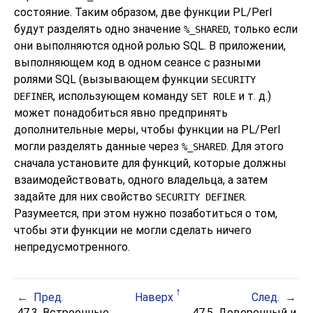
состояние. Таким образом, две функции PL/Perl
будут разделять одно значение
, только если
%_SHARED
они выполняются одной ролью SQL. В приложении,
выполняющем код в одном сеансе с разными
ролями SQL (вызывающем функции
SECURITY
, использующем команду
и т. д.)
DEFINER
SET ROLE
может понадобиться явно предпринять
дополнительные меры, чтобы функции на PL/Perl
могли разделять данные через
. Для этого
%_SHARED
сначала установите для функций, которые должны
взаимодействовать, одного владельца, а затем
задайте для них свойство
.
SECURITY DEFINER
Разумеется, при этом нужно позаботиться о том,
чтобы эти функции не могли сделать ничего
непредусмотренного.
Пред.
Наверх
След.
47.3. Встроенные
47.5. Доверенный и