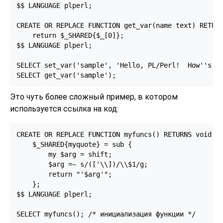
$$ LANGUAGE plperl;

CREATE OR REPLACE FUNCTION get_var(name text) RETURN
    return $_SHARED{$_[0]};

$$ LANGUAGE plperl;

SELECT set_var('sample', 'Hello, PL/Perl!  How''s tr
SELECT get_var('sample');
Это чуть более сложный пример, в котором
используется ссылка на код:
CREATE OR REPLACE FUNCTION myfuncs() RETURNS void AS
    $_SHARED{myquote} = sub {

        my $arg = shift;

        $arg =~ s/(['\\])/\\$1/g;

        return "'$arg'";

    };

$$ LANGUAGE plperl;

SELECT myfuncs(); /* инициализация функции */
