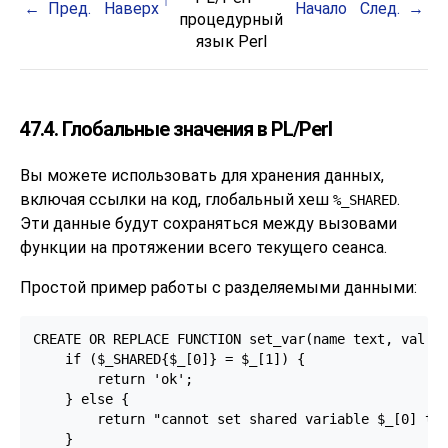
Пред.
Наверх
Начало
След.
процедурный
язык Perl
47.4. Глобальные значения в PL/Perl
Вы можете использовать для хранения данных,
включая ссылки на код, глобальный хеш
.
%_SHARED
Эти данные будут сохраняться между вызовами
функции на протяжении всего текущего сеанса.
Простой пример работы с разделяемыми данными:
CREATE OR REPLACE FUNCTION set_var(name text, val te
    if ($_SHARED{$_[0]} = $_[1]) {

        return 'ok';

    } else {

        return "cannot set shared variable $_[0] to 
    }
