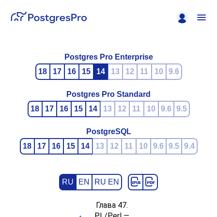
Postgres Pro Enterprise
18
17
16
15
14
13
12
11
10
9.6
Postgres Pro Standard
18
17
16
15
14
13
12
11
10
9.6
9.5
PostgreSQL
18
17
16
15
14
13
12
11
10
9.6
9.5
9.4
RU
EN
RU EN
Глава 47.
PL/Perl —