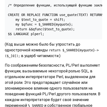
/* Определение функции, использующей функцию заключе
CREATE OR REPLACE FUNCTION use_quote(TEXT) RETURNS t
    my $text_to_quote = shift;

    my $qfunc = $_SHARED{myquote};

    return &$qfunc($text_to_quote);

$$ LANGUAGE plperl;
(Код выше можно было бы упростить до
однострочной команды
return $_SHARED{myquote}->
в ущерб читаемости.)
($_[0]);
По соображениям безопасности, PL/Perl выполняет
функции, вызываемые некоторой ролью SQL, в
отдельном интерпретаторе Perl, выделенном для
этой роли. Это предотвращает случайное или
злонамеренное влияние одного пользователя на
поведение функций PL/Perl другого пользователя. В
каждом интерпретаторе будет своё значение
переменной
и собственное глобальное
%_SHARED