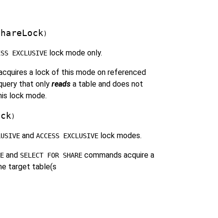
ShareLock
)
lock mode only.
ESS EXCLUSIVE
quires a lock of this mode on referenced
 query that only
reads
a table and does not
this lock mode.
ock
)
and
lock modes.
LUSIVE
ACCESS EXCLUSIVE
and
commands acquire a
E
SELECT FOR SHARE
he target table(s