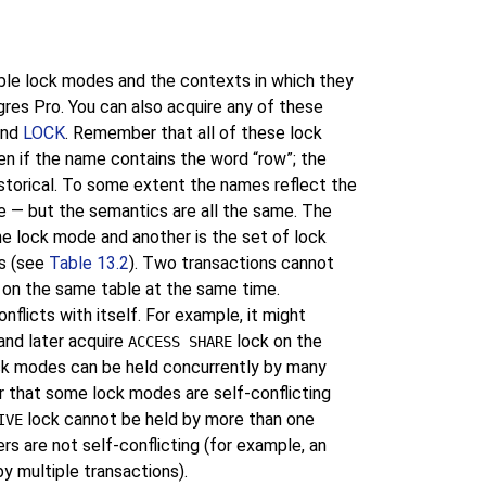
ble lock modes and the contexts in which they
gres Pro
. You can also acquire any of these
and
LOCK
. Remember that all of these lock
ven if the name contains the word
“
row
”
; the
storical. To some extent the names reflect the
e — but the semantics are all the same. The
e lock mode and another is the set of lock
s (see
Table 13.2
). Two transactions cannot
 on the same table at the same time.
nflicts with itself. For example, it might
and later acquire
lock on the
ACCESS SHARE
ock modes can be held concurrently by many
ar that some lock modes are self-conflicting
lock cannot be held by more than one
IVE
ers are not self-conflicting (for example, an
y multiple transactions).