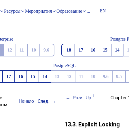
EN
Ресурсы
Мероприятия
Образование
...
terprise
Postgres 
12
11
10
9.6
18
17
16
15
14
PostgreSQL
17
16
15
14
13
12
11
10
9.6
9.5
ие
Prev
Up
Chapter 
Начало
След.
пом
13.3. Explicit Locking