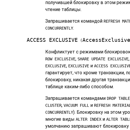
получившей блокировку в этом режим
чтение таблицы.
Запрашивается командой
REFRESH MAT
.
CONCURRENTLY
ACCESS EXCLUSIVE
AccessExclusiv
(
Конфликтует с режимами блокирово
,
ROW EXCLUSIVE
SHARE UPDATE EXCLUSIVE
,
и
EXCLUSIVE
EXCLUSIVE
ACCESS EXCLUSIV
гарантирует, что кроме транзакции, 
блокировку, никакая другая транзакц
таблице каким-либо способом.
Запрашивается командами
DROP TABLE
,
и
CLUSTER
VACUUM FULL
REFRESH MATERIA
). Блокировку на этом у
CONCURRENTLY
многие виды
и
ALTER INDEX
ALTER TABL
умолчанию запрашивают блокировку