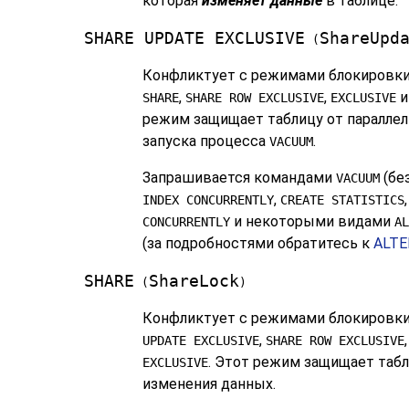
которая
изменяет данные
в таблице.
SHARE UPDATE EXCLUSIVE
ShareUpd
(
Конфликтует с режимами блокировк
,
,
SHARE
SHARE ROW EXCLUSIVE
EXCLUSIVE
режим защищает таблицу от параллел
запуска процесса
.
VACUUM
Запрашивается командами
(бе
VACUUM
,
INDEX CONCURRENTLY
CREATE STATISTICS
и некоторыми видами
CONCURRENTLY
AL
(за подробностями обратитесь к
ALTE
SHARE
ShareLock
(
)
Конфликтует с режимами блокировк
,
UPDATE EXCLUSIVE
SHARE ROW EXCLUSIVE
. Этот режим защищает табл
EXCLUSIVE
изменения данных.