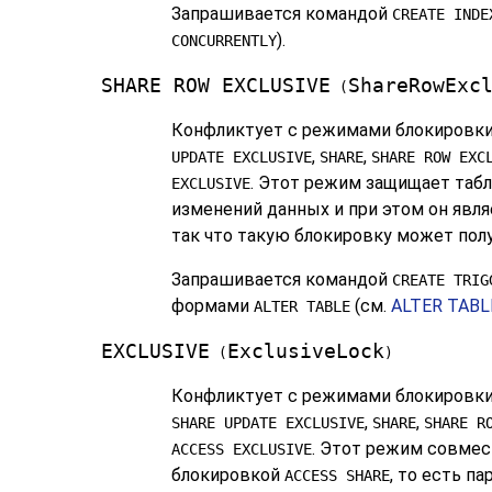
Запрашивается командой
CREATE INDE
).
CONCURRENTLY
SHARE ROW EXCLUSIVE
ShareRowExc
(
Конфликтует с режимами блокировк
,
,
UPDATE EXCLUSIVE
SHARE
SHARE ROW EXC
. Этот режим защищает табл
EXCLUSIVE
изменений данных и при этом он яв
так что такую блокировку может полу
Запрашивается командой
CREATE TRIG
формами
(см.
ALTER TABL
ALTER TABLE
EXCLUSIVE
ExclusiveLock
(
)
Конфликтует с режимами блокировк
,
,
SHARE UPDATE EXCLUSIVE
SHARE
SHARE R
. Этот режим совмес
ACCESS EXCLUSIVE
блокировкой
, то есть п
ACCESS SHARE