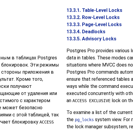
13.3.1. Table-Level Locks
13.3.2. Row-Level Locks
13.3.3. Page-Level Locks
13.3.4. Deadlocks
13.3.5. Advisory Locks
Postgres Pro
provides various 
нным в таблицах
Postgres
data in tables. These modes can
 блокировок. Эти режимы
situations where
MVCC
does not
о стороны приложения в
Postgres Pro
commands automati
льтат. Кроме того,
ensure that referenced tables a
ски получают
ways while the command execut
щающие от удаления или
executed concurrently with othe
стимого с характером
an
lock on th
ACCESS EXCLUSIVE
 может безопасно
To examine a list of the current
ями с этой таблицей, так
the
system view. For m
pg_locks
учает блокировку
ACCESS
the lock manager subsystem, r