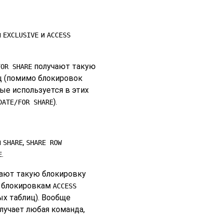
и
и
EXCLUSIVE
ACCESS
получают такую
FOR SHARE
ц (помимо блокировок
ые используется в этих
).
DATE/FOR SHARE
и
,
SHARE
SHARE ROW
.
E
ают такую блокировку
к блокировкам
ACCESS
ых таблиц). Вообще
лучает любая команда,