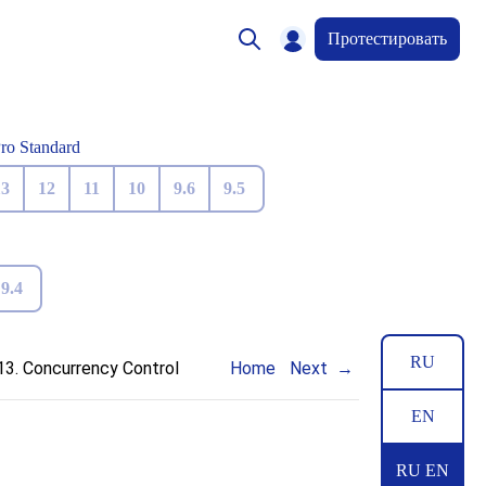
Протестировать
Pro Standard
13
12
11
10
9.6
9.5
9.4
RU
13. Concurrency Control
Home
Next
EN
RU EN