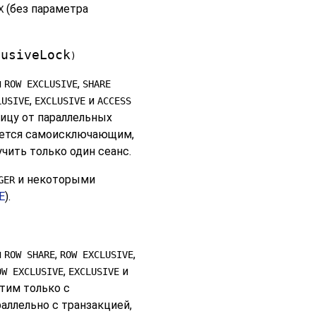
(без параметра
X
lusiveLock
)
и
,
ROW EXCLUSIVE
SHARE
,
и
LUSIVE
EXCLUSIVE
ACCESS
ицу от параллельных
ляется самоисключающим,
чить только один сеанс.
и некоторыми
GER
E
).
и
,
,
ROW SHARE
ROW EXCLUSIVE
,
и
OW EXCLUSIVE
EXCLUSIVE
тим только с
араллельно с транзакцией,