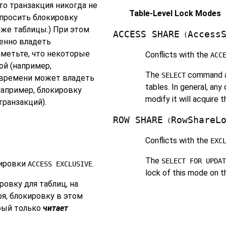
что транзакция никогда не
Table-Level Lock Modes
апросить блокировку
 же таблицы.) При этом
ACCESS SHARE
Access
(
енно владеть
метьте, что некоторые
Conflicts with the
ACC
й (например,
The
command ac
SELECT
времени может владеть
tables. In general, any
(например, блокировку
modify it will acquire 
транзакций).
ROW SHARE
RowShareL
(
Conflicts with the
EXC
The
SELECT FOR UPDAT
кировки
.
ACCESS EXCLUSIVE
lock of this mode on t
овку для таблиц, на
я, блокировку в этом
рый только
читает