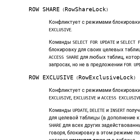
ROW SHARE
RowShareLock
(
)
Конфликтует с режимами блокировк
.
EXCLUSIVE
Команды
и
SELECT FOR UPDATE
SELECT 
блокировку для своих целевых табли
для любых таблиц, котор
ACCESS SHARE
запросах, но не в предложении
FOR UP
ROW EXCLUSIVE
RowExclusiveLock
(
)
Конфликтует с режимами блокировк
,
и
EXCLUSIVE
EXCLUSIVE
ACCESS EXCLUSIV
Команды
,
и
получ
UPDATE
DELETE
INSERT
для целевой таблицы (в дополнение 
для всех других задействованн
SHARE
говоря, блокировку в этом режиме по