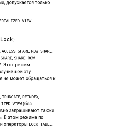
е, допускается только
ERIALIZED VIEW
eLock
)
к
,
,
ACCESS SHARE
ROW SHARE
,
,
SHARE
SHARE ROW
. Этот режим
E
получившей эту
ия не может обращаться к
,
,
,
TRUNCATE
REINDEX
(без
LIZED VIEW
ровне запрашивают также
. В этом режиме по
E
 и операторы
,
LOCK TABLE