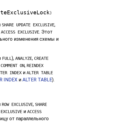
ateExclusiveLock
)
и
,
SHARE UPDATE EXCLUSIVE
и
. Этот
ACCESS EXCLUSIVE
ьного изменения схемы и
з
),
,
FULL
ANALYZE
CREATE
,
,
COMMENT ON
REINDEX
и
TER INDEX
ALTER TABLE
R INDEX
и
ALTER TABLE
).
и
,
ROW EXCLUSIVE
SHARE
,
и
EXCLUSIVE
ACCESS
ицу от параллельного