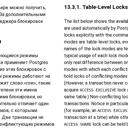
13.3.1. Table-Level Locks
ере можно получить,
 За дополнительными
The list below shows the availa
неджера блокировок
are used automatically by
Post
locks explicitly with the comm
ы
modes are table-level locks, e
names of the lock modes are hi
меющиеся режимы
typical usage of each lock mod
ски применяет
Postgres
only real difference between on
из этих блокировок с
modes with which each conflict
эти режимы работают на
hold locks of conflicting modes
ржит слово
«
row
»
; такие
(However, a transaction never co
тепени эти имена
acquire
lock 
ACCESS EXCLUSIVE
ма блокировки, но
same table.) Non-conflicting l
ительно отличает один
transactions. Notice in particul
имов, с которыми
(for example, an
ACCESS EXCLUS
). Две транзакции не
transaction at a time) while oth
 конфликтующих режимов
lock can be held b
ACCESS SHARE