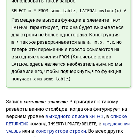
использовать такой запрос:
SELECT m.* FROM some_table, LATERAL myfunc(x) AS m;
Размещение вызова функции в элементе
FROM
гарантирует, что она будет вызываться
LATERAL
для строки не более одного раза. Конструкция
так же разворачивается в
, но
m.*
m.a, m.b, m.c
теперь эти переменные просто ссылаются на
выходные значения
. (Ключевое слово
FROM
здесь является необязательным, но мы
LATERAL
добавили его, чтобы подчеркнуть, что функция
получает
из
.)
x
some_table
Запись
приводит к такому
составное_значение
.*
развёртыванию столбцов, когда она фигурирует на
верхнем уровне
выходного списка
, в
списке
SELECT
команд
/
/
, в
RETURNING
INSERT
UPDATE
DELETE
предложении
или в
конструкторе строки
. Во всех других
VALUES