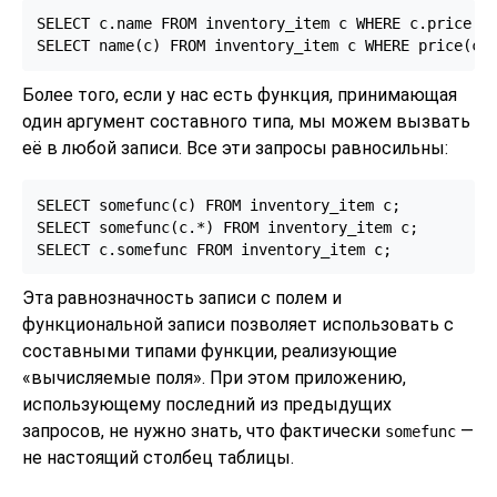
SELECT c.name FROM inventory_item c WHERE c.price > 
SELECT name(c) FROM inventory_item c WHERE price(c)
Более того, если у нас есть функция, принимающая
один аргумент составного типа, мы можем вызвать
её в любой записи. Все эти запросы равносильны:
SELECT somefunc(c) FROM inventory_item c;

SELECT somefunc(c.*) FROM inventory_item c;

SELECT c.somefunc FROM inventory_item c;
Эта равнозначность записи с полем и
функциональной записи позволяет использовать с
составными типами функции, реализующие
«
вычисляемые поля
»
.
При этом приложению,
использующему последний из предыдущих
запросов, не нужно знать, что фактически
—
somefunc
не настоящий столбец таблицы.