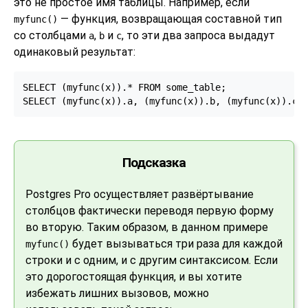
это не простое имя таблицы. Например, если
— функция, возвращающая составной тип
myfunc()
со столбцами
,
и
, то эти два запроса выдадут
a
b
c
одинаковый результат:
SELECT (myfunc(x)).* FROM some_table;

SELECT (myfunc(x)).a, (myfunc(x)).b, (myfunc(x)).c 
Подсказка
Postgres Pro
осуществляет развёртывание
столбцов фактически переводя первую форму
во вторую. Таким образом, в данном примере
будет вызываться три раза для каждой
myfunc()
строки и с одним, и с другим синтаксисом. Если
это дорогостоящая функция, и вы хотите
избежать лишних вызовов, можно