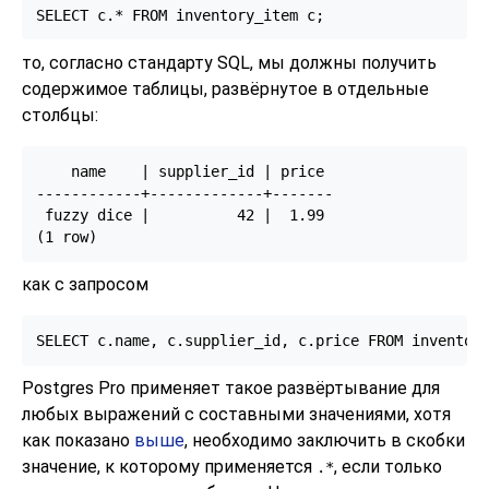
SELECT c.* FROM inventory_item c;
то, согласно стандарту SQL, мы должны получить
содержимое таблицы, развёрнутое в отдельные
столбцы:
    name    | supplier_id | price

------------+-------------+-------

 fuzzy dice |          42 |  1.99

(1 row)
как с запросом
SELECT c.name, c.supplier_id, c.price FROM inventor
Postgres Pro
применяет такое развёртывание для
любых выражений с составными значениями, хотя
как показано
выше
, необходимо заключить в скобки
значение, к которому применяется
, если только
.*