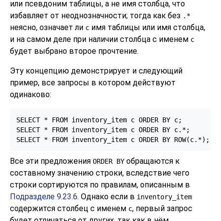
или псевдоним таблицы, а не имя столбца, что
избавляет от неоднозначности; тогда как без
.*
неясно, означает ли
имя таблицы или имя столбца,
c
и на самом деле при наличии столбца с именем
c
будет выбрано второе прочтение.
Эту концепцию демонстрирует и следующий
пример, все запросы в котором действуют
одинаково:
SELECT * FROM inventory_item c ORDER BY c;

SELECT * FROM inventory_item c ORDER BY c.*;

SELECT * FROM inventory_item c ORDER BY ROW(c.*);
Все эти предложения
обращаются к
ORDER BY
составному значению строки, вследствие чего
строки сортируются по правилам, описанным в
Подразделе 9.23.6
. Однако если в
inventory_item
содержится столбец с именем
, первый запрос
c
будет отличаться от других, так как в нём