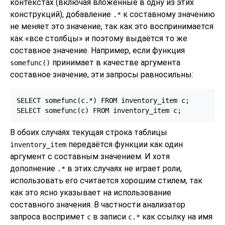
контекстах (включая вложенные в одну из этих
конструкций), добавление
к составному значению
.*
не меняет это значение, так как это воспринимается
как
«
все столбцы
»
и поэтому выдаётся то же
составное значение. Например, если функция
принимает в качестве аргумента
somefunc()
составное значение, эти запросы равносильны:
SELECT somefunc(c.*) FROM inventory_item c;

SELECT somefunc(c) FROM inventory_item c;
В обоих случаях текущая строка таблицы
передаётся функции как один
inventory_item
аргумент с составным значением. И хотя
дополнение
в этих случаях не играет роли,
.*
использовать его считается хорошим стилем, так
как это ясно указывает на использование
составного значения. В частности анализатор
запроса воспримет
в записи
как ссылку на имя
c
c.*