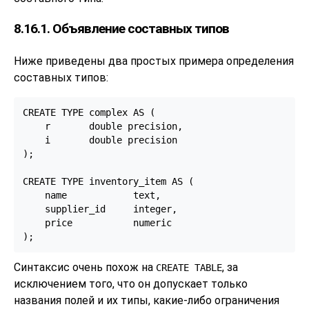
8.16.1. Объявление составных типов
Ниже приведены два простых примера определения
составных типов:
CREATE TYPE complex AS (

    r       double precision,

    i       double precision

);

CREATE TYPE inventory_item AS (

    name            text,

    supplier_id     integer,

    price           numeric

);
Синтаксис очень похож на
, за
CREATE TABLE
исключением того, что он допускает только
названия полей и их типы, какие-либо ограничения