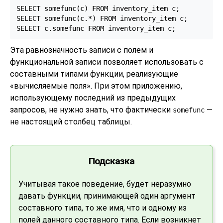
SELECT somefunc(c) FROM inventory_item c;

SELECT somefunc(c.*) FROM inventory_item c;

SELECT c.somefunc FROM inventory_item c;
Эта равнозначность записи с полем и
функциональной записи позволяет использовать с
составными типами функции, реализующие
«
вычисляемые поля
»
.
При этом приложению,
использующему последний из предыдущих
запросов, не нужно знать, что фактически
—
somefunc
не настоящий столбец таблицы.
Подсказка
Учитывая такое поведение, будет неразумно
давать функции, принимающей один аргумент
составного типа, то же имя, что и одному из
полей данного составного типа. Если возникнет