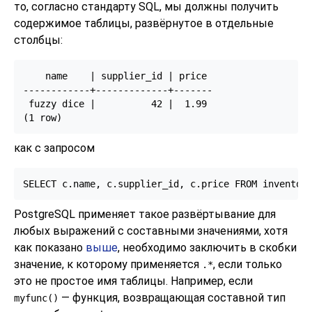
то, согласно стандарту SQL, мы должны получить
содержимое таблицы, развёрнутое в отдельные
столбцы:
    name    | supplier_id | price

------------+-------------+-------

 fuzzy dice |          42 |  1.99

(1 row)
как с запросом
SELECT c.name, c.supplier_id, c.price FROM inventor
PostgreSQL
применяет такое развёртывание для
любых выражений с составными значениями, хотя
как показано
выше
, необходимо заключить в скобки
значение, к которому применяется
, если только
.*
это не простое имя таблицы. Например, если
— функция, возвращающая составной тип
myfunc()