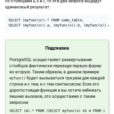
со столбцами
,
и
, то эти два запроса выдадут
a
b
c
одинаковый результат:
SELECT (myfunc(x)).* FROM some_table;

SELECT (myfunc(x)).a, (myfunc(x)).b, (myfunc(x)).c 
Подсказка
PostgreSQL
осуществляет развёртывание
столбцов фактически переводя первую форму
во вторую. Таким образом, в данном примере
будет вызываться три раза для каждой
myfunc()
строки и с тем, и с тем синтаксисом. Если это
дорогостоящая функция и вы хотите избежать
лишних вызовов, это осуществимо с таким
запросом:
SELECT (m).* FROM (SELECT myfunc(x) AS m FROM some_