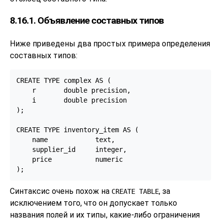
8.16.1. Объявление составных типов
Ниже приведены два простых примера определения
составных типов:
CREATE TYPE complex AS (

    r       double precision,

    i       double precision

);

CREATE TYPE inventory_item AS (

    name            text,

    supplier_id     integer,

    price           numeric

);
Синтаксис очень похож на
, за
CREATE TABLE
исключением того, что он допускает только
названия полей и их типы, какие-либо ограничения