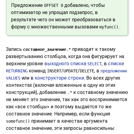
Предложение
добавлено, чтобы
OFFSET 0
оптимизатор не упрощал подзапрос, в
результате чего он может преобразоваться в
форму с множественными вызовами
.
myfunc()
Запись
приводит к такому
составное_значение
.*
развёртыванию столбцов, когда она фигурирует на
верхнем уровне
выходного списка
, в
списке
SELECT
команд
/
/
, в
RETURNING
INSERT
UPDATE
DELETE
предложении
или в
конструкторе строки
. Во всех других
VALUES
контекстах (включая вложенные в одну из этих
конструкций), добавление
к составному значению
.*
не меняет это значение, так как это воспринимается
как
«
все столбцы
»
и поэтому выдаётся то же
составное значение. Например, если функция
принимает в качестве аргумента
somefunc()
составное значение, эти запросы равносильны: