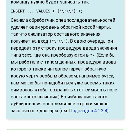
команду нужно будет записать так:
INSERT ... VALUES ('("\"\\")');
Сначала обработчик спецпоследовательностей
удаляет один уровень обратной косой черты,
так что анализатор составного значения
получает на вход
. В свою очередь, он
("\"\\")
передаёт эту строку процедуре ввода значения
типа
, где она преобразуются в
. (Если бы
text
"\
мы работали с типом данных, процедура ввода
которого также интерпретирует обратную
косую черту особым образом, например
,
bytea
нам могло бы понадобиться уже восемь таких
символов, чтобы сохранить этот символ в поле
составного значения.) Во избежание такого
дублирования спецсимволов строки можно
заключать в доллары (см.
Подраздел 4.1.2.4
).