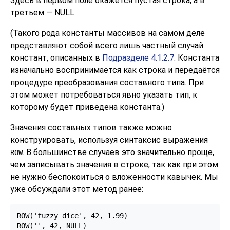
Здесь в первом поле окажется пустая строка, а в
третьем — NULL.
(Такого рода константы массивов на самом деле
представляют собой всего лишь частный случай
констант, описанных в
Подразделе 4.1.2.7
. Константа
изначально воспринимается как строка и передаётся
процедуре преобразования составного типа. При
этом может потребоваться явно указать тип, к
которому будет приведена константа.)
Значения составных типов также можно
конструировать, используя синтаксис выражения
. В большинстве случаев это значительно проще,
ROW
чем записывать значения в строке, так как при этом
не нужно беспокоиться о вложенности кавычек. Мы
уже обсуждали этот метод ранее:
ROW('fuzzy dice', 42, 1.99)

ROW('', 42, NULL)