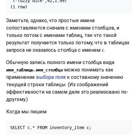
 ("fuzzy dice",42,1.99)

(1 row)
Заметьте, однако, что простые имена
сопоставляются сначала с именами столбцов, и
только потом с именами таблиц, так что такой
результат получается только потому, что в таблицах
запроса не оказалось столбца с именем
.
c
Обычную запись полного имени столбца вида
можно понимать как
имя_таблицы
.
имя_столбца
применение
выбора поля
к составному значению
текущей строки таблицы. (Из соображений
эффективности на самом деле это реализовано по-
другому.)
Когда мы пишем
SELECT c.* FROM inventory_item c;