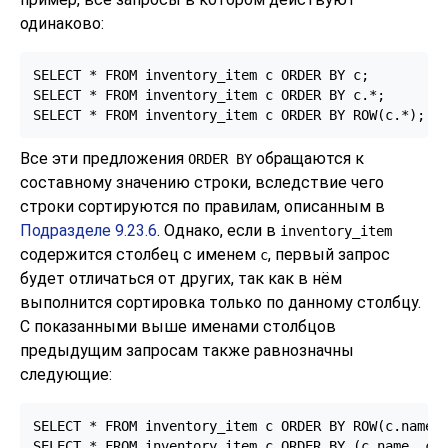
одинаково:
SELECT * FROM inventory_item c ORDER BY c;

SELECT * FROM inventory_item c ORDER BY c.*;

SELECT * FROM inventory_item c ORDER BY ROW(c.*);
Все эти предложения
обращаются к
ORDER BY
составному значению строки, вследствие чего
строки сортируются по правилам, описанным в
Подразделе 9.23.6
. Однако, если в
inventory_item
содержится столбец с именем
, первый запрос
c
будет отличаться от других, так как в нём
выполнится сортировка только по данному столбцу.
С показанными выше именами столбцов
предыдущим запросам также равнозначны
следующие:
SELECT * FROM inventory_item c ORDER BY ROW(c.name, 
SELECT * FROM inventory_item c ORDER BY (c.name, c.