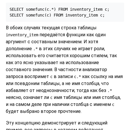
SELECT somefunc(c.*) FROM inventory_item c;

SELECT somefunc(c) FROM inventory_item c;
В обоих случаях текущая строка таблицы
передаётся функции как один
inventory_item
аргумент с составным значением. И хотя
дополнение
в этих случаях не играет роли,
.*
использовать его считается хорошим стилем, так
как это ясно указывает на использование
составного значения. В частности анализатор
запроса воспримет
в записи
как ссылку на имя
c
c.*
или псевдоним таблицы, а не имя столбца, что
избавляет от неоднозначности; тогда как без
.*
неясно, означает ли
имя таблицы или имя столбца,
c
и на самом деле при наличии столбца с именем
c
будет выбрано второе прочтение.
Эту концепцию демонстрирует и следующий
пример, все запросы в котором действуют