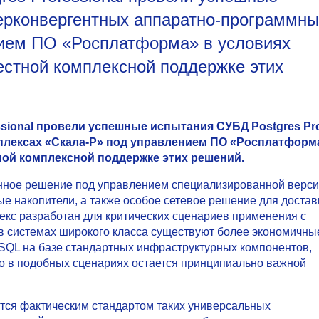
перконвергентных аппаратно-программны
нием ПО «Росплатформа» в условиях
естной комплексной поддержке этих
essional провели успешные испытания СУБД Postgres Pr
лексах «Скала-Р» под управлением ПО «Росплатформ
ной комплексной поддержке этих решений.
анное решение под управлением специализированной верс
ые накопители, а также особое сетевое решение для достав
екс разработан для критических сценариев применения с
 в системах широкого класса существуют более экономичны
SQL на базе стандартных инфраструктурных компонентов,
о в подобных сценариях остается принципиально важной
тся фактическим стандартом таких универсальных