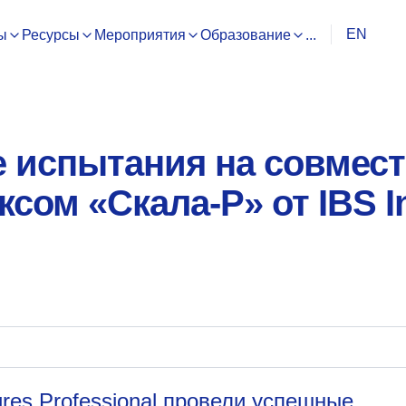
EN
ы
Ресурсы
Мероприятия
Образование
...
 испытания на совмес
ксом «Скала-Р» от IBS In
gres Professional провели успешные