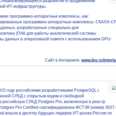
 специализирующееся разработке и продвижении
ной ИТ-инфраструктуры.
такие программно-аппаратные комплексы, как:
изированные программно-аппаратные комплексы: СКАЛА-С
з данных, разработанные специально для
алитика (ПАК для работы аналитической системы
ы данных в оперативной памяти с использованием GPU-
Сайт в Интернете:
www.ibs.ru/interl
015 году российскими разработчиками PostgreSQL с
анной СУБД с открытым кодом и свободной
ила российскую СУБД Postgres Pro, включенную в реестр
ostgres Pro Certified сертифицирована ФСТЭК (номер 3637 
ional вошла в десятку будущих лидеров ИТ-рынка России по