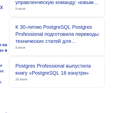
управленческую команду: новым
х
генеральным директором назначен
9 июля
Артём Галонский
К 30-летию PostgreSQL Postgres
Professional подготовила переводы
технических статей для
o на
сообщества
8 июля
а» в
Postgres Professional выпустила
ии
ки
книгу «PostgreSQL 18 изнутри»
26 июня
е