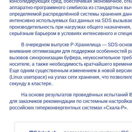
консолидирующих сред, обеспечивая экономичное, отк
аппаратно-программного симбиоза из стандартных выч
определяемой распределённой системы хранения данных
интенсивно используемых баз данных на SDS вызывае
производительность при нагрузках общего назначения
серьёзным барьером в условиях интенсивного и специ
В очередном выпуске Р-Хранилища — SDS-основ
внимание оптимизации для поддержки особенностей ра
вызовов синхронизации буфера, неукоснительное треб
носителе, а также необходимость кратчайшего времени
Еще одним существенным изменением в новой версии 
(Linux userspace) на узлах сети хранения, что позвол
секунду в кластере.
На основе результатов проведённых испытаний IBS
для заказчиков рекомендации по системным настройкам
российских гиперконвергентных системах «Скала-Р».