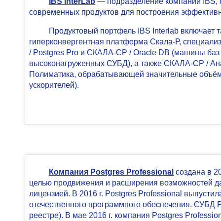
IBS InterLab
— подразделение компании IBS,
современных продуктов для построения эффектив
Продуктовый портфель IBS Interlab включает 
гиперконвергентная платформа Скала-Р, специал
/ Postgres Pro и СКАЛА-СР / Oracle DB (машины ба
высоконагруженных СУБД), а также СКАЛА-СР / Ан
Полиматика, обрабатывающей значительные объём
ускорителей).
Компания Postgres Professional
создана в 2
целью продвижения и расширения возможностей д
лицензией. В 2016 г. Postgres Professional выпуст
отечественного программного обеспечения. СУБД P
реестре). В мае 2016 г. компания Postgres Profess