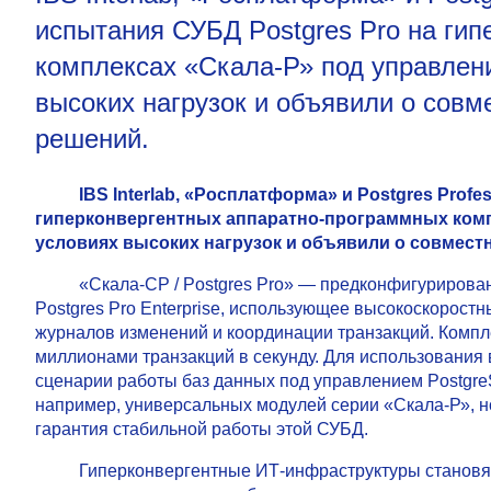
испытания СУБД Postgres Pro на ги
комплексах «Скала-Р» под управле
высоких нагрузок и объявили о совм
решений.
IBS Interlab, «Росплатформа» и Postgres Prof
гиперконвергентных аппаратно-программных комп
условиях высоких нагрузок и объявили о совмест
«Скала-СР / Postgres Pro» — предконфигуриров
Postgres Pro Enterprise, использующее высокоскоростн
журналов изменений и координации транзакций. Компл
миллионами транзакций в секунду. Для использования
сценарии работы баз данных под управлением Postgre
например, универсальных модулей серии «Скала-Р», н
гарантия стабильной работы этой СУБД.
Гиперконвергентные ИТ-инфраструктуры становя