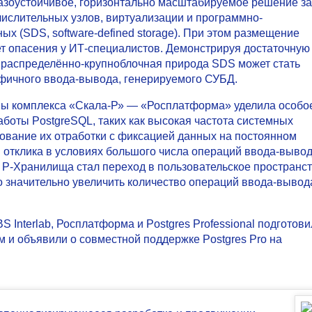
азоустойчивое, горизонтально масштабируемое решение за
ислительных узлов, виртуализации и программно-
 (SDS, software-defined storage). При этом размещение
т опасения у ИТ-специалистов. Демонстрируя достаточную
, распределённо-крупноблочная природа SDS может стать
фичного ввода-вывода, генерируемого СУБД.
ы комплекса «Скала-Р» — «Росплатформа» уделила особо
боты PostgreSQL, таких как высокая частота системных
ование их отработки с фиксацией данных на постоянном
 отклика в условиях большого числа операций ввода-вывод
Р-Хранилища стал переход в пользовательское пространс
ило значительно увеличить количество операций ввода-вывод
 Interlab, Росплатформа и Postgres Professional подготов
 и объявили о совместной поддержке Postgres Pro на