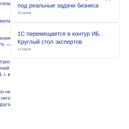
ители
под реальные задачи бизнеса
16 июля
авила
1С перемещается в контур ИБ.
шения
Круглый стол экспертов
,6% —
13 июля
грес
ений.
 г. в
ро не
 него
друга