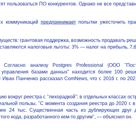
тят пользоваться ПО конкурентов. Однако не все представ
вых коммуникаций
предпринимает
попытки ужесточить пр
муществ: грантовая поддержка, возможность продавать ре
оставляются налоговые льготы: 3% — налог на прибыль, 7
Согласно анализу Postgres Professional (ООО "Пост
 управления базами данных" находится более 100 реш
l Иван Панченко рассказал ComNews, что с 2016 г. по 2021
ию вокруг реестра с "лихорадкой": в отдельных классах ост
альной пользы. "С момента создания реестра до 2020 г. в
ее 24 тыс. Существенная часть из дублирующих друг 
того кода, разработанного кем-то другим", — объяснил он.