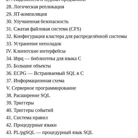
28. Логическая репликация
29.
JIT
-компиляция
30. Улучшенная безопасность
31. Сжатая файловая система (CFS)
32. Конфигурация кластера для распределённой системы
33. Устранение неполадок
IV. Клиентские интерфейсы
34.
libpq
— библиотека для языка C
35. Большие объекты
36.
ECPG
— Встраиваемый
SQL
в C
37. Информационная схема
V. Серверное программирование
38. Расширение
SQL
39. Триггеры
40. Триггеры событий
41. Система правил
42. Процедурные языки
43.
PL/pgSQL
— процедурный язык
SQL