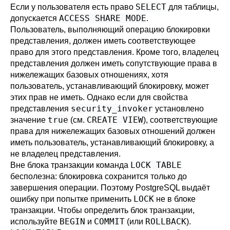
SELECT
Если у пользователя есть право
для таблицы,
ACCESS SHARE MODE
допускается
.
Пользователь, выполняющий операцию блокировки
представления, должен иметь соответствующее
право для этого представления. Кроме того, владелец
представления должен иметь сопутствующие права в
нижележащих базовых отношениях, хотя
пользователь, устанавливающий блокировку, может
этих прав не иметь. Однако если для свойства
security_invoker
представления
установлено
true
CREATE VIEW
значение
(см.
), соответствующие
права для нижележащих базовых отношений должен
иметь пользователь, устанавливающий блокировку, а
не владелец представления.
LOCK TABLE
Вне блока транзакции команда
бесполезна: блокировка сохранится только до
завершения операции. Поэтому
PostgreSQL
выдаёт
LOCK
ошибку при попытке применить
не в блоке
транзакции. Чтобы определить блок транзакции,
BEGIN
COMMIT
ROLLBACK
используйте
и
(или
).