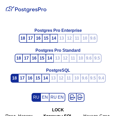
Postgres Pro Enterprise
18
17
16
15
14
13
12
11
10
9.6
Postgres Pro Standard
18
17
16
15
14
13
12
11
10
9.6
9.5
PostgreSQL
18
17
16
15
14
13
12
11
10
9.6
9.5
9.4
RU
EN
RU EN
LOCK