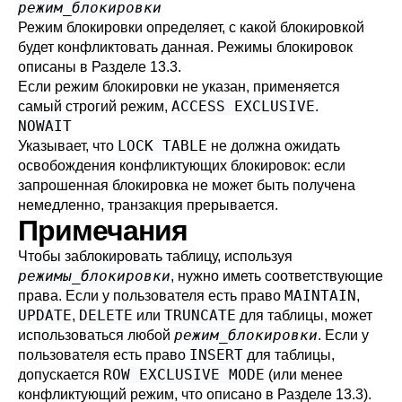
режим_блокировки
Режим блокировки определяет, с какой блокировкой
будет конфликтовать данная. Режимы блокировок
описаны в
Разделе 13.3
.
Если режим блокировки не указан, применяется
ACCESS EXCLUSIVE
самый строгий режим,
.
NOWAIT
LOCK TABLE
Указывает, что
не должна ожидать
освобождения конфликтующих блокировок: если
запрошенная блокировка не может быть получена
немедленно, транзакция прерывается.
Примечания
Чтобы заблокировать таблицу, используя
режимы_блокировки
, нужно иметь соответствующие
MAINTAIN
права. Если у пользователя есть право
,
UPDATE
DELETE
TRUNCATE
,
или
для таблицы, может
режим_блокировки
использоваться любой
. Если у
INSERT
пользователя есть право
для таблицы,
ROW EXCLUSIVE MODE
допускается
(или менее
конфликтующий режим, что описано в
Разделе 13.3
).