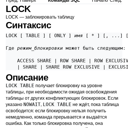
Пред.
Наверх
Команды SQL
Начало
След.
LOCK
LOCK — заблокировать таблицу
Синтаксис
LOCK [ TABLE ] [ ONLY ] 
имя
 [ * ] [, ...] 
Где 
режим_блокировки
 может быть следующим:
    ACCESS SHARE | ROW SHARE | ROW EXCLUSIV
    | SHARE | SHARE ROW EXCLUSIVE | EXCLUS
Описание
LOCK TABLE
получает блокировку на уровне
таблицы, при необходимости ожидая освобождения
таблицы от других конфликтующих блокировок. Если
NOWAIT
LOCK TABLE
указано
,
не ждёт, пока таблица
освободится: если блокировку нельзя получить
немедленно, команда прерывается и выдаётся
ошибка. Как только блокировка получена, она