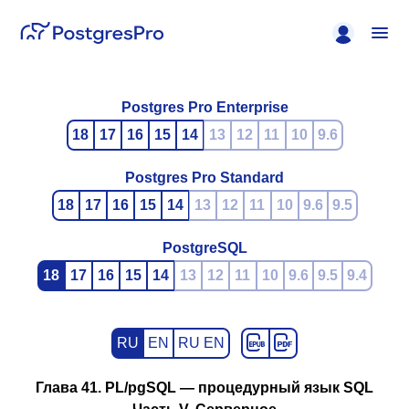
Postgres Pro Enterprise
18
17
16
15
14
13
12
11
10
9.6
Postgres Pro Standard
18
17
16
15
14
13
12
11
10
9.6
9.5
PostgreSQL
18
17
16
15
14
13
12
11
10
9.6
9.5
9.4
RU
EN
RU EN
Глава 41.
PL/pgSQL
— процедурный язык
SQL