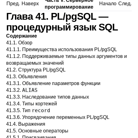
Часть V. Серверное
Пред.
Наверх
Начало
След.
программирование
Глава 41.
PL/pgSQL
—
процедурный язык
SQL
Содержание
41.1. Обзор
41.1.1. Преимущества использования
PL/pgSQL
41.1.2. Поддерживаемые типы данных аргументов и
возвращаемых значений
41.2. Структура
PL/pgSQL
41.3. Объявления
41.3.1. Объявление параметров функции
ALIAS
41.3.2.
41.3.3. Наследование типов данных
41.3.4. Типы кортежей
record
41.3.5. Тип
41.3.6. Упорядочение переменных
PL/pgSQL
41.4. Выражения
41.5. Основные операторы
41.5.1. Присваивания