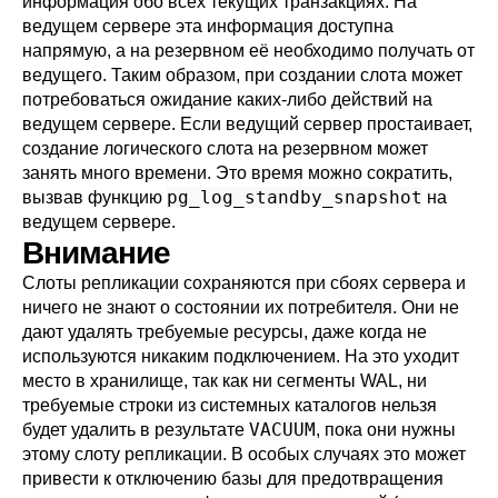
информация обо всех текущих транзакциях. На
ведущем сервере эта информация доступна
напрямую, а на резервном её необходимо получать от
ведущего. Таким образом, при создании слота может
потребоваться ожидание каких-либо действий на
ведущем сервере. Если ведущий сервер простаивает,
создание логического слота на резервном может
занять много времени. Это время можно сократить,
pg_log_standby_snapshot
вызвав функцию
на
ведущем сервере.
Внимание
Слоты репликации сохраняются при сбоях сервера и
ничего не знают о состоянии их потребителя. Они не
дают удалять требуемые ресурсы, даже когда не
используются никаким подключением. На это уходит
место в хранилище, так как ни сегменты WAL, ни
требуемые строки из системных каталогов нельзя
VACUUM
будет удалить в результате
, пока они нужны
этому слоту репликации. В особых случаях это может
привести к отключению базы для предотвращения