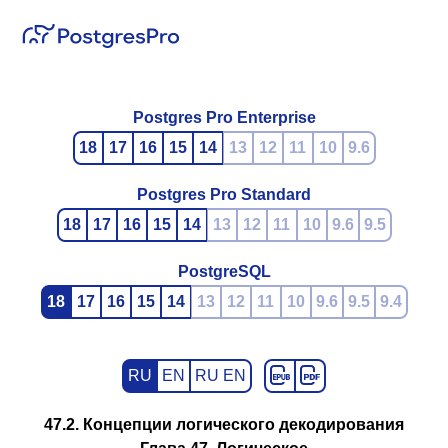
Postgres Pro Enterprise
18
17
16
15
14
13
12
11
10
9.6
Postgres Pro Standard
18
17
16
15
14
13
12
11
10
9.6
9.5
PostgreSQL
18
17
16
15
14
13
12
11
10
9.6
9.5
9.4
RU
EN
RU EN
47.2. Концепции логического декодирования