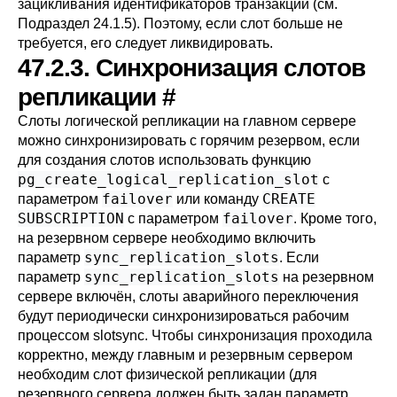
зацикливания идентификаторов транзакций (см.
Подраздел 24.1.5
). Поэтому, если слот больше не
требуется, его следует ликвидировать.
47.2.3. Синхронизация слотов
репликации
#
Слоты логической репликации на главном сервере
можно синхронизировать с горячим резервом, если
для создания слотов использовать функцию
pg_create_logical_replication_slot
с
failover
CREATE
параметром
или команду
SUBSCRIPTION
failover
с параметром
. Кроме того,
на резервном сервере необходимо включить
sync_replication_slots
параметр
. Если
sync_replication_slots
параметр
на резервном
сервере включён, слоты аварийного переключения
будут периодически синхронизироваться рабочим
процессом slotsync. Чтобы синхронизация проходила
корректно, между главным и резервным сервером
необходим слот физической репликации (для
резервного сервера должен быть задан параметр