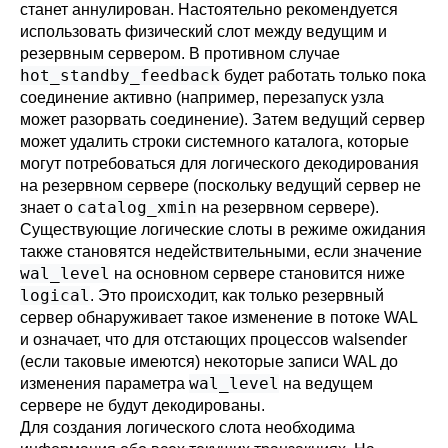
станет аннулирован. Настоятельно рекомендуется
использовать физический слот между ведущим и
резервным сервером. В противном случае
hot_standby_feedback
будет работать только пока
соединение активно (например, перезапуск узла
может разорвать соединение). Затем ведущий сервер
может удалить строки системного каталога, которые
могут потребоваться для логического декодирования
на резервном сервере (поскольку ведущий сервер не
catalog_xmin
знает о
на резервном сервере).
Существующие логические слоты в режиме ожидания
также становятся недействительными, если значение
wal_level
на основном сервере становится ниже
logical
. Это происходит, как только резервный
сервер обнаруживает такое изменение в потоке WAL
и означает, что для отстающих процессов walsender
(если таковые имеются) некоторые записи WAL до
wal_level
изменения параметра
на ведущем
сервере не будут декодированы.
Для создания логического слота необходима