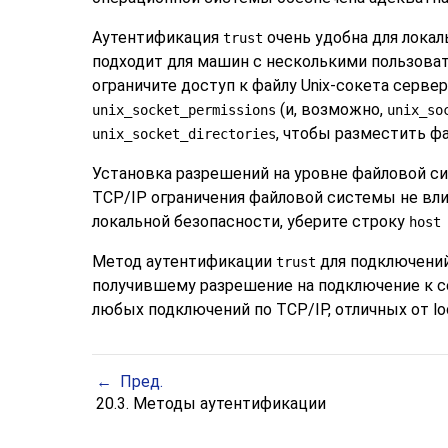
Аутентификация
очень удобна для локал
trust
подходит для машин с несколькими пользова
ограничите доступ к файлу Unix-сокета серв
(и, возможно,
unix_socket_permissions
unix_so
, чтобы разместить ф
unix_socket_directories
Установка разрешений на уровне файловой си
TCP/IP ограничения файловой системы не вли
локальной безопасности, уберите строку
host
Метод аутентификации
для подключений
trust
получившему разрешение на подключение к 
любых подключений по TCP/IP, отличных от
lo
Пред.
20.3. Методы аутентификации