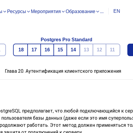
EN
ы
Ресурсы
Мероприятия
Образование
...
Postgres Pro Standard
1
18
17
16
15
14
13
12
11
Глава 20. Аутентификация клиентского приложения
stgreSQL
предполагает, что любой подключающийся к серв
пользователя базы данных (даже если это имя суперпользо
продолжают работать. Этот метод должен применяться тол
 защита от подключений к серверу.