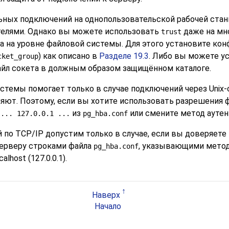
ьных подключений на однопользовательской рабочей стан
телями. Однако вы можете использовать
даже на мн
trust
ера на уровне файловой системы. Для этого установите к
) как описано в
Разделе 19.3
. Либо вы можете у
cket_group
айл сокета в должным образом защищённом каталоге.
стемы помогает только в случае подключений через Unix-
яют. Поэтому, если вы хотите использовать разрешения 
из
или смените метод аутен
 ... 127.0.0.1 ...
pg_hba.conf
 по TCP/IP допустим только в случае, если вы доверяет
серверу строками файла
, указывающими мето
pg_hba.conf
calhost
(127.0.0.1).
Наверх
Начало