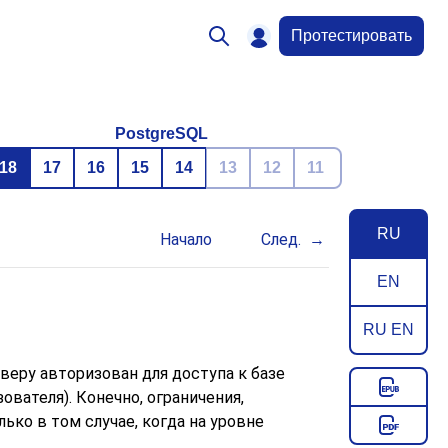
Протестировать
PostgreSQL
18
17
16
15
14
13
12
11
RU
Начало
След.
EN
RU EN
еру авторизован для доступа к базе
вателя). Конечно, ограничения,
ько в том случае, когда на уровне