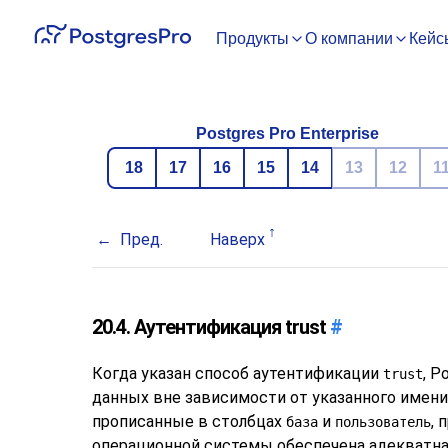
Продукты
О компании
Кейс
Postgres Pro Enterprise
18
17
16
15
14
13
12
1
Пред.
Наверх
20.4. Аутентификация trust
#
Когда указан способ аутентификации
,
Po
trust
данных вне зависимости от указанного имени 
прописанные в столбцах
и
, 
база
пользователь
операционной системы обеспечена адекватная