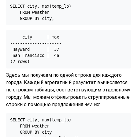
SELECT city, max(temp_lo)

    FROM weather

    GROUP BY city;
     city      | max

---------------+-----

 Hayward       |  37

 San Francisco |  46

Здесь мы получаем по одной строке для каждого
города. Каждый агрегатный результат вычисляется
по строкам таблицы, соответствующим отдельному
городу. Мы можем отфильтровать сгруппированные
строки с помощью предложения
:
HAVING
SELECT city, max(temp_lo)

    FROM weather

    GROUP BY city
