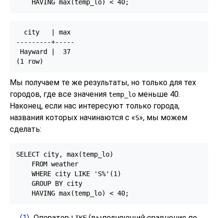
    HAVING max(temp_lo) < 40;
  city   | max

---------+-----

 Hayward |  37

Мы получаем те же результаты, но только для тех
городов, где все значения
меньше 40.
temp_lo
Наконец, если нас интересуют только города,
названия которых начинаются с
«
»
, мы можем
S
сделать:
SELECT city, max(temp_lo)

    FROM weather

    WHERE city LIKE 'S%'
(1)

    GROUP BY city

    HAVING max(temp_lo) < 40;
(1)
Оператор
(выполняющий сравнение по
LIKE