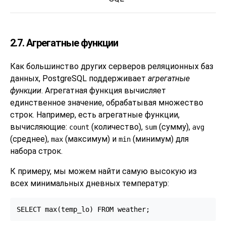
2.7. Агрегатные функции
Как большинство других серверов реляционных баз
данных,
PostgreSQL
поддерживает
агрегатные
функции
. Агрегатная функция вычисляет
единственное значение, обрабатывая множество
строк. Например, есть агрегатные функции,
вычисляющие:
(количество),
(сумму),
count
sum
avg
(среднее),
(максимум) и
(минимум) для
max
min
набора строк.
К примеру, мы можем найти самую высокую из
всех минимальных дневных температур:
SELECT max(temp_lo) FROM weather;