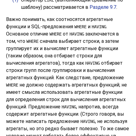
шаблону) рассматривается в
Разделе 9.7
.
Важно понимать, как соотносятся агрегатные
функции и
SQL
-предложения
и
.
WHERE
HAVING
Основное отличие
от
заключается в
WHERE
HAVING
том, что
сначала выбирает строки, а затем
WHERE
группирует их и вычисляет агрегатные функции
(таким образом, она отбирает строки для
вычисления агрегатов), тогда как
отбирает
HAVING
строки групп после группировки и вычисления
агрегатных функций. Как следствие, предложение
не должно содержать агрегатных функций; не
WHERE
имеет смысла использовать агрегатные функции
для определения строк для вычисления агрегатных
функций. Предложение
, напротив, всегда
HAVING
содержит агрегатные функции. (Строго говоря, вы
можете написать предложение
, не используя
HAVING
агрегаты, но это редко бывает полезно. То же самое
условие может работать более эффективно на