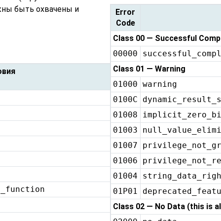
жны быть охвачены и
Error
Code
Class 00 — Successful Comp
00000
successful_comp
Class 01 — Warning
овия
01000
warning
0100C
dynamic_result_
01008
implicit_zero_b
01003
null_value_elim
01007
privilege_not_g
d
01006
privilege_not_r
01004
string_data_rig
t_function
01P01
deprecated_feat
Class 02 — No Data (this is 