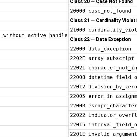
Class 20 — Case Not Found
20000
case_not_found
Class 21 — Cardinality Violat
21000
cardinality_vio
d_without_active_handler
Class 22 — Data Exception
22000
data_exception
2202E
array_subscript
22021
character_not_i
22008
datetime_field_
22012
division_by_zer
22005
error_in_assign
2200B
escape_characte
22022
indicator_overf
22015
interval_field_
2201E
invalid_argumen