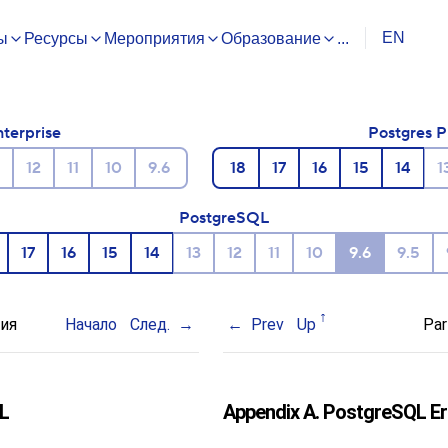
EN
ы
Ресурсы
Мероприятия
Образование
...
nterprise
Postgres P
12
11
10
9.6
18
17
16
15
14
1
PostgreSQL
17
16
15
14
13
12
11
10
9.6
9.5
ния
Начало
След.
Prev
Up
Par
L
Appendix A.
PostgreSQL
Er