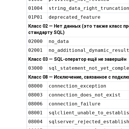
01004
string_data_right_truncatio
01P01
deprecated_feature
Класс 02 — Нет данных (это также класс п
стандарту SQL)
02000
no_data
02001
no_additional_dynamic_resul
Класс 03 — SQL-оператор ещё не завершён
03000
sql_statement_not_yet_compl
Класс 08 — Исключение, связанное с подкл
08000
connection_exception
08003
connection_does_not_exist
08006
connection_failure
08001
sqlclient_unable_to_establi
08004
sqlserver_rejected_establis