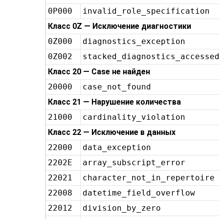
0P000
invalid_role_specification
Класс 0Z — Исключение диагностики
0Z000
diagnostics_exception
0Z002
stacked_diagnostics_accesse
Класс 20 — Case не найден
20000
case_not_found
Класс 21 — Нарушение количества
21000
cardinality_violation
Класс 22 — Исключение в данных
22000
data_exception
2202E
array_subscript_error
22021
character_not_in_repertoire
22008
datetime_field_overflow
22012
division_by_zero