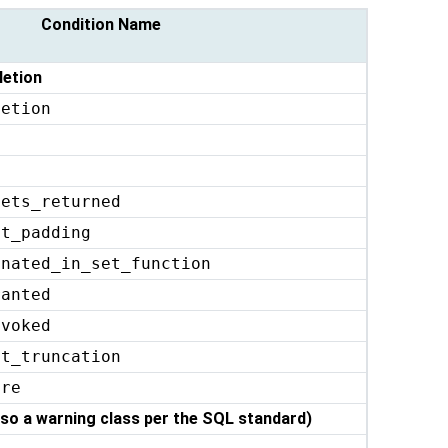
Condition Name
letion
letion
sets_returned
it_padding
inated_in_set_function
ranted
evoked
ht_truncation
ure
also a warning class per the SQL standard)