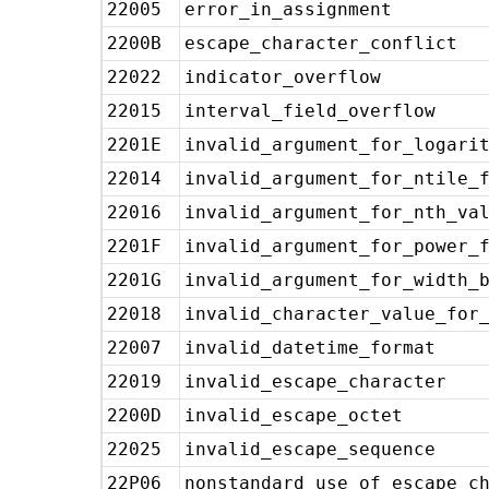
22005
error_in_assignment
2200B
escape_character_conflict
22022
indicator_overflow
22015
interval_field_overflow
2201E
invalid_argument_for_logari
22014
invalid_argument_for_ntile_
22016
invalid_argument_for_nth_va
2201F
invalid_argument_for_power_
2201G
invalid_argument_for_width_
22018
invalid_character_value_for
22007
invalid_datetime_format
22019
invalid_escape_character
2200D
invalid_escape_octet
22025
invalid_escape_sequence
22P06
nonstandard_use_of_escape_c