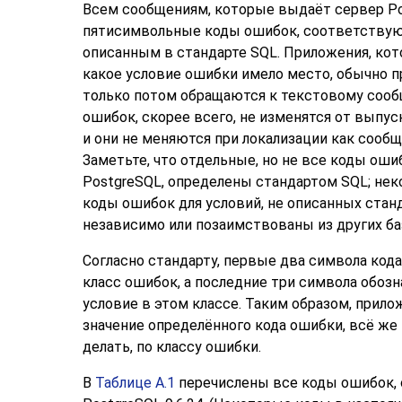
Всем сообщениям, которые выдаёт сервер
P
пятисимвольные коды ошибок, соответству
описанным в стандарте SQL. Приложения, ко
какое условие ошибки имело место, обычно 
только потом обращаются к текстовому соо
ошибок, скорее всего, не изменятся от выпу
и они не меняются при локализации как сообщ
Заметьте, что отдельные, но не все коды ош
PostgreSQL
, определены стандартом SQL; не
коды ошибок для условий, не описанных стан
независимо или позаимствованы из других ба
Согласно стандарту, первые два символа код
класс ошибок, а последние три символа обоз
условие в этом классе. Таким образом, прило
значение определённого кода ошибки, всё же
делать, по классу ошибки.
В
Таблице A.1
перечислены все коды ошибок,