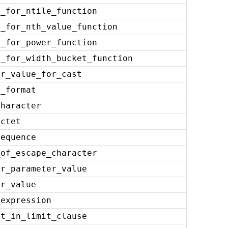
t_for_ntile_function
t_for_nth_value_function
t_for_power_function
t_for_width_bucket_function
er_value_for_cast
e_format
character
octet
sequence
_of_escape_character
or_parameter_value
er_value
_expression
nt_in_limit_clause