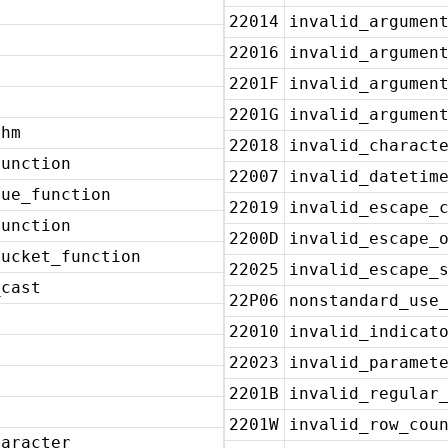
22014
invalid_argumen
22016
invalid_argumen
2201F
invalid_argumen
2201G
invalid_argumen
thm
22018
invalid_charact
function
22007
invalid_datetim
lue_function
22019
invalid_escape_
function
2200D
invalid_escape_
bucket_function
22025
invalid_escape_
_cast
22P06
nonstandard_use
22010
invalid_indicat
22023
invalid_paramet
2201B
invalid_regular
2201W
invalid_row_cou
haracter