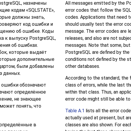
ostgreSQL
, назначены
All messages emitted by the
P
ющие кодам
«
SQLSTATE
»
,
error codes that follow the SQL
торые должны знать,
codes. Applications that need t
проверяют код ошибки и
should usually test the error cod
бщению об ошибке. Коды
message. The error codes are le
ска к выпуску
PostgreSQL
,
releases, and also are not subje
ения об ошибках.
messages. Note that some, but n
ибок, которые выдаёт
PostgreSQL
are defined by the 
которые дополнительные
conditions not defined by the 
дартом, были добавлены
other databases.
з данных.
According to the standard, the 
а ошибки обозначают
class of errors, while the last t
начают определённое
within that class. Thus, an appl
жение, не знающее
error code might still be able to
 может понять, что
Table A.1
lists all the error cod
actually used at present, but ar
 определённые в
classes are also shown. For each