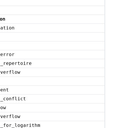
ion
lation
_error
n_repertoire
overflow
o
ment
r_conflict
low
overflow
t_for_logarithm