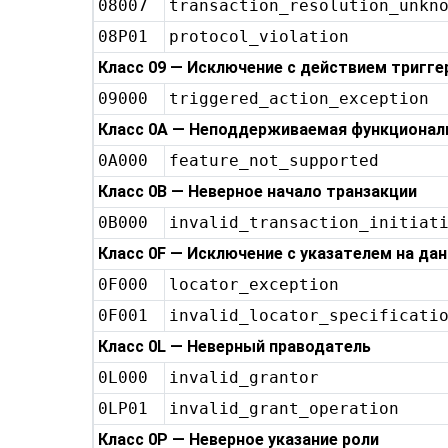
08007
transaction_resolution_unkn
08P01
protocol_violation
Класс 09 — Исключение с действием тригге
09000
triggered_action_exception
Класс 0A — Неподдерживаемая функционал
0A000
feature_not_supported
Класс 0B — Неверное начало транзакции
0B000
invalid_transaction_initiat
Класс 0F — Исключение с указателем на да
0F000
locator_exception
0F001
invalid_locator_specificati
Класс 0L — Неверный праводатель
0L000
invalid_grantor
0LP01
invalid_grant_operation
Класс 0P — Неверное указание роли