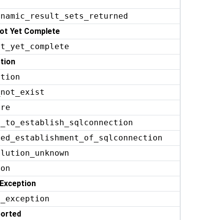
ynamic_result_sets_returned
ot Yet Complete
ot_yet_complete
tion
ption
_not_exist
ure
e_to_establish_sqlconnection
ted_establishment_of_sqlconnection
olution_unknown
ion
 Exception
n_exception
ported