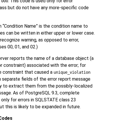
s
. This code is used only for error
000
class but do not have any more-specific code
mn
“
Condition Name
”
is the condition name to
es can be written in either upper or lower case.
recognize warning, as opposed to error,
es 00, 01, and 02.)
erver reports the name of a database object (a
r constraint) associated with the error; for
e constraint that caused a
unique_violation
n separate fields of the error report message
ry to extract them from the possibly-localized
ssage. As of
PostgreSQL
9.3, complete
s only for errors in SQLSTATE class 23
but this is likely to be expanded in future.
Codes