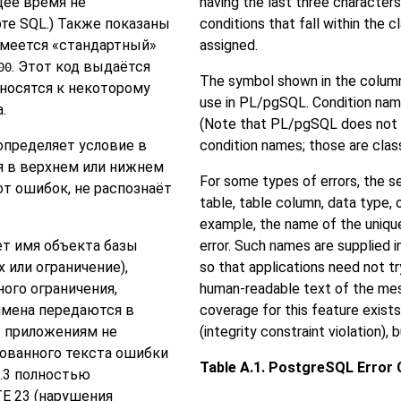
щее время не
having the last three character
те SQL.) Также показаны
conditions that fall within the 
имеется
«
стандартный
»
assigned.
. Этот код выдаётся
00
The symbol shown in the colu
тносятся к некоторому
use in
PL/pgSQL
. Condition nam
.
(Note that
PL/pgSQL
does not 
 определяет условие в
condition names; those are class
я в верхнем или нижнем
For some types of errors, the s
 от ошибок, не распознаёт
table, table column, data type, o
example, the name of the uniqu
т имя объекта базы
error. Such names are supplied i
 или ограничение),
so that applications need not t
ного ограничения,
human-readable text of the me
 имена передаются в
coverage for this feature exist
ы приложениям не
(integrity constraint violation), 
зованного текста ошибки
Table A.1.
PostgreSQL
Error 
.3 полностью
E 23 (нарушения