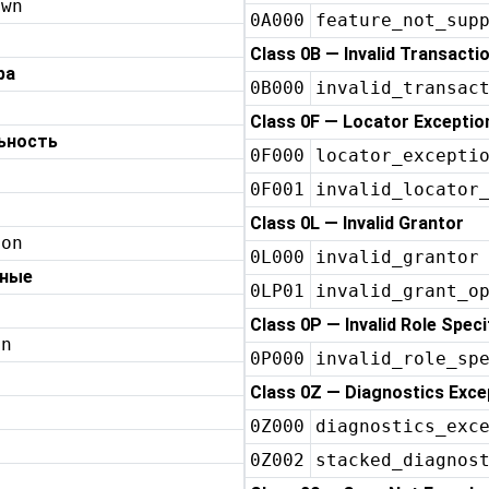
own
0A000
feature_not_sup
Class 0B — Invalid Transactio
ра
0B000
invalid_transac
Class 0F — Locator Exceptio
ьность
0F000
locator_excepti
0F001
invalid_locator
Class 0L — Invalid Grantor
ion
0L000
invalid_grantor
нные
0LP01
invalid_grant_o
Class 0P — Invalid Role Speci
on
0P000
invalid_role_sp
Class 0Z — Diagnostics Exce
0Z000
diagnostics_exc
0Z002
stacked_diagnos