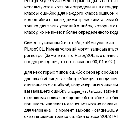
PostgreSQL
9.6.24. (Некоторые коды в настоя
используются, хотя они определены в стандар
классы ошибок. Для каждого класса ошибок 
код ошибки с последними тремя символами
0
только для таких условий ошибок, которые о
классу, но не имеют более определённого кода
Символ, указанный в столбце
«
Имя условия
»
,
PL/pgSQL
. Имена условий могут записыватьс
регистре. (Заметьте, что
PL/pgSQL
, в отличие
предупреждения; то есть классы 00, 01 и 02.)
Для некоторых типов ошибок сервер сообщае
данных (таблица, столбец таблицы, тип данных
связанного с ошибкой; например, имя уникаль
вызвавшего ошибку
. Такие
unique_violation
отдельных полях сообщения об ошибке, чтоб
пришлось извлекать его из возможно локали
для человека. На момент выхода
PostgreSQL
9
охватывались только ошибки класса SQLSTAT