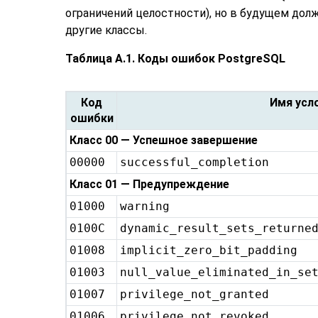
ограничений целостности), но в будущем дол
другие классы.
Таблица A.1. Коды ошибок
PostgreSQL
Код
Имя усл
ошибки
Класс 00 — Успешное завершение
00000
successful_completion
Класс 01 — Предупреждение
01000
warning
0100C
dynamic_result_sets_returne
01008
implicit_zero_bit_padding
01003
null_value_eliminated_in_se
01007
privilege_not_granted
01006
privilege_not_revoked