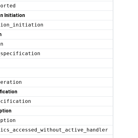
ported
n Initiation
tion_initiation
n
on
_specification
peration
fication
ecification
ption
eption
tics_accessed_without_active_handler