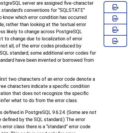
ostgreSQL
server are assigned five-character
 standard's conventions for
“
SQLSTATE
”
o know which error condition has occurred
e, rather than looking at the textual error
ss likely to change across
PostgreSQL
ct to change due to localization of error
ot all, of the error codes produced by
SQL standard; some additional error codes for
standard have been invented or borrowed from
first two characters of an error code denote a
hree characters indicate a specific condition
ication that does not recognize the specific
 infer what to do from the error class.
es defined in
PostgreSQL
9.6.24. (Some are not
e defined by the SQL standard.) The error
 error class there is a
“
standard
”
error code