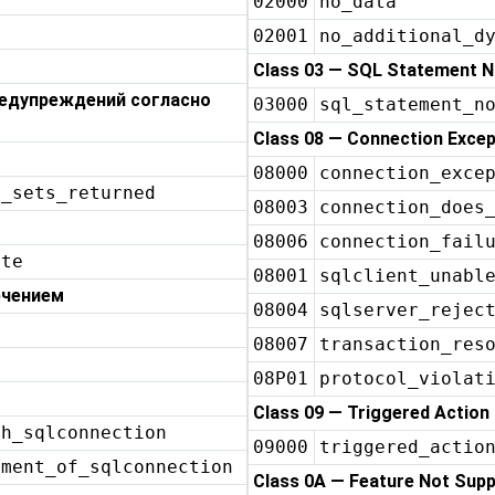
02000
no_data
n
02001
no_additional_d
Class 03 — SQL Statement N
редупреждений согласно
03000
sql_statement_n
Class 08 — Connection Excep
08000
connection_exce
t_sets_returned
08003
connection_does
08006
connection_fail
ete
08001
sqlclient_unabl
ючением
08004
sqlserver_rejec
08007
transaction_res
08P01
protocol_violat
Class 09 — Triggered Action
sh_sqlconnection
09000
triggered_actio
hment_of_sqlconnection
Class 0A — Feature Not Sup