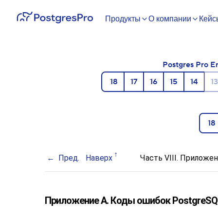
Продукты
О компании
Кейс
Postgres Pro E
18
17
16
15
14
13
18
Пред.
Наверх
Часть VIII. Приложе
Приложение A. Коды ошибок
PostgreSQ