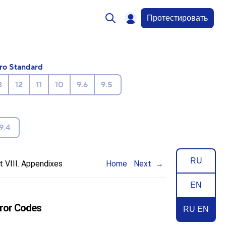
Протестировать
ro Standard
3
12
11
10
9.6
9.5
9.4
RU
t VIII. Appendixes
Home
Next
EN
ror Codes
RU EN