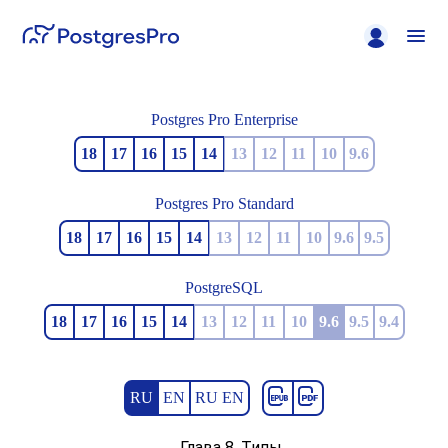
Postgres Pro Enterprise
18
17
16
15
14
13
12
11
10
9.6
Postgres Pro Standard
18
17
16
15
14
13
12
11
10
9.6
9.5
PostgreSQL
18
17
16
15
14
13
12
11
10
9.6
9.5
9.4
RU
EN
RU EN
Глава 8. Типы