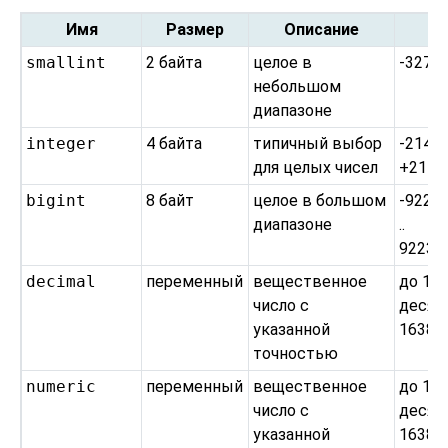
Имя
Размер
Описание
smallint
2 байта
целое в
-32768
небольшом
диапазоне
integer
4 байта
типичный выбор
-21474
для целых чисел
+2147
bigint
8 байт
целое в большом
-9223
диапазоне
..
92233
decimal
переменный
вещественное
до 13
число с
десят
указанной
16383
точностью
numeric
переменный
вещественное
до 13
число с
десят
указанной
16383