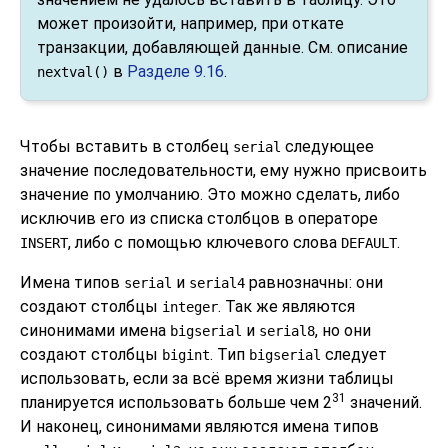
может произойти, например, при откате
транзакции, добавляющей данные. См. описание
в
Разделе 9.16
.
nextval()
Чтобы вставить в столбец
следующее
serial
значение последовательности, ему нужно присвоить
значение по умолчанию. Это можно сделать, либо
исключив его из списка столбцов в операторе
, либо с помощью ключевого слова
.
INSERT
DEFAULT
Имена типов
и
равнозначны: они
serial
serial4
создают столбцы
. Так же являются
integer
синонимами имена
и
, но они
bigserial
serial8
создают столбцы
. Тип
следует
bigint
bigserial
использовать, если за всё время жизни таблицы
31
планируется использовать больше чем 2
значений.
И наконец, синонимами являются имена типов