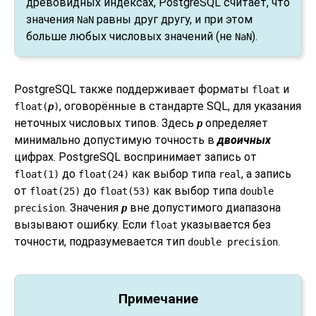
древовидных индексах,
PostgreSQL
считает, что
значения
равны друг другу, и при этом
NaN
больше любых числовых значений (не
).
NaN
PostgreSQL
также поддерживает форматы
и
float
, оговорённые в стандарте SQL, для указания
float(
p
)
неточных числовых типов. Здесь
определяет
p
минимально допустимую точность в
двоичных
цифрах.
PostgreSQL
воспринимает запись от
до
как выбор типа
, а запись
float(1)
float(24)
real
от
до
как выбор типа
float(25)
float(53)
double
. Значения
вне допустимого диапазона
precision
p
вызывают ошибку. Если
указывается без
float
точности, подразумевается тип
.
double precision
Примечание