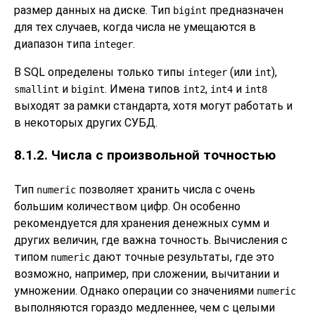
размер данных на диске. Тип
предназначен
bigint
для тех случаев, когда числа не умещаются в
диапазон типа
.
integer
В
SQL
определены только типы
(или
),
integer
int
и
. Имена типов
,
и
smallint
bigint
int2
int4
int8
выходят за рамки стандарта, хотя могут работать и
в некоторых других СУБД.
8.1.2. Числа с произвольной точностью
Тип
позволяет хранить числа с очень
numeric
большим количеством цифр. Он особенно
рекомендуется для хранения денежных сумм и
других величин, где важна точность. Вычисления с
типом
дают точные результаты, где это
numeric
возможно, например, при сложении, вычитании и
умножении. Однако операции со значениями
numeric
выполняются гораздо медленнее, чем с целыми