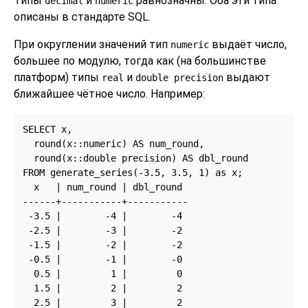
Типы
и
равнозначны. Оба эти типа
decimal
numeric
описаны в стандарте
SQL
.
При округлении значений тип
выдаёт число,
numeric
большее по модулю, тогда как (на большинстве
платформ) типы
и
выдают
real
double precision
ближайшее чётное число. Например:
SELECT x,

  round(x::numeric) AS num_round,

  round(x::double precision) AS dbl_round

FROM generate_series(-3.5, 3.5, 1) as x;

  x   | num_round | dbl_round

------+-----------+-----------

 -3.5 |        -4 |        -4

 -2.5 |        -3 |        -2

 -1.5 |        -2 |        -2

 -0.5 |        -1 |        -0

  0.5 |         1 |         0

  1.5 |         2 |         2

  2.5 |         3 |         2
