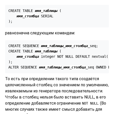
CREATE TABLE 
имя_таблицы
 (

имя_столбца
 SERIAL

);
равнозначна следующим командам:
CREATE SEQUENCE 
имя_таблицы
_
имя_столбца
_seq;

CREATE TABLE 
имя_таблицы
 (

имя_столбца
 integer NOT NULL DEFAULT nextval('
и
);

ALTER SEQUENCE 
имя_таблицы
_
имя_столбца
_seq OWNED BY
То есть при определении такого типа создаётся
целочисленный столбец со значением по умолчанию,
извлекаемым из генератора последовательности.
Чтобы в столбец нельзя было вставить NULL, в его
определение добавляется ограничение
. (Во
NOT NULL
многих случаях также имеет смысл добавить для