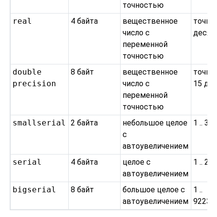
точностью
real
4 байта
вещественное
точно
число с
десят
переменной
точностью
double
8 байт
вещественное
точно
precision
число с
15 де
переменной
точностью
smallserial
2 байта
небольшое целое
1 .. 32
с
автоувеличением
serial
4 байта
целое с
1 .. 2
автоувеличением
bigserial
8 байт
большое целое с
1 ..
автоувеличением
92233