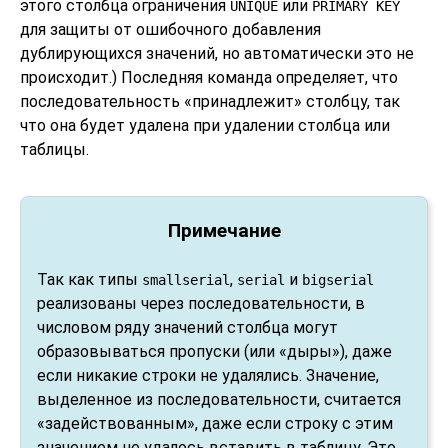
этого столбца ограничения
или
UNIQUE
PRIMARY KEY
для защиты от ошибочного добавления
дублирующихся значений, но автоматически это не
происходит.) Последняя команда определяет, что
последовательность
«
принадлежит
»
столбцу, так
что она будет удалена при удалении столбца или
таблицы.
Примечание
Так как типы
,
и
smallserial
serial
bigserial
реализованы через последовательности, в
числовом ряду значений столбца могут
образовываться пропуски (или «дыры»), даже
если никакие строки не удалялись. Значение,
выделенное из последовательности, считается
«задействованным», даже если строку с этим
значением не удалось вставить в таблицу. Это