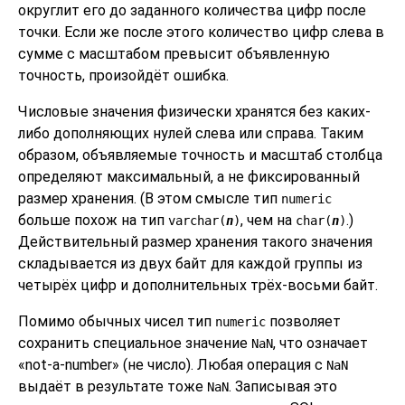
округлит его до заданного количества цифр после
точки. Если же после этого количество цифр слева в
сумме с масштабом превысит объявленную
точность, произойдёт ошибка.
Числовые значения физически хранятся без каких-
либо дополняющих нулей слева или справа. Таким
образом, объявляемые точность и масштаб столбца
определяют максимальный, а не фиксированный
размер хранения. (В этом смысле тип
numeric
больше похож на тип
, чем на
.)
varchar(
n
)
char(
n
)
Действительный размер хранения такого значения
складывается из двух байт для каждой группы из
четырёх цифр и дополнительных трёх-восьми байт.
Помимо обычных чисел тип
позволяет
numeric
сохранить специальное значение
, что означает
NaN
«
not-a-number
»
(не число). Любая операция c
NaN
выдаёт в результате тоже
. Записывая это
NaN