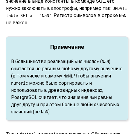
значение в виде константы в команде SQL, его
нужно заключать в апострофы, например так:
UPDATE
. Регистр символов в строке
table SET x = 'NaN'
NaN
не важен.
Примечание
В большинстве реализаций
«
не число
»
(
)
NaN
считается не равным любому другому значению
(в том числе и самому
). Чтобы значения
NaN
можно было сортировать и
numeric
использовать в древовидных индексах,
PostgreSQL
считает, что значения
равны
NaN
друг другу и при этом больше любых числовых
значений (не
).
NaN