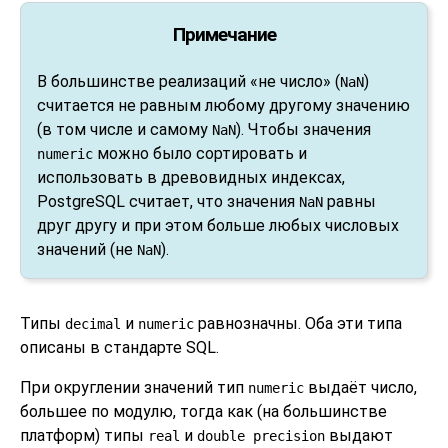
Примечание
В большинстве реализаций
«
не число
»
(
)
NaN
считается не равным любому другому значению
(в том числе и самому
). Чтобы значения
NaN
можно было сортировать и
numeric
использовать в древовидных индексах,
PostgreSQL
считает, что значения
равны
NaN
друг другу и при этом больше любых числовых
значений (не
).
NaN
Типы
и
равнозначны. Оба эти типа
decimal
numeric
описаны в стандарте
SQL
.
При округлении значений тип
выдаёт число,
numeric
большее по модулю, тогда как (на большинстве
платформ) типы
и
выдают
real
double precision