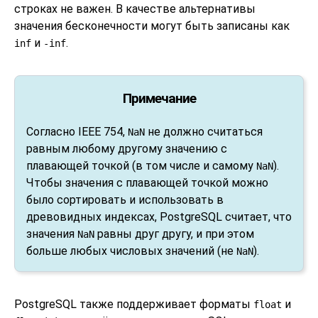
строках не важен. В качестве альтернативы
значения бесконечности могут быть записаны как
и
.
inf
-inf
Примечание
Согласно IEEE 754,
не должно считаться
NaN
равным любому другому значению с
плавающей точкой (в том числе и самому
).
NaN
Чтобы значения с плавающей точкой можно
было сортировать и использовать в
древовидных индексах,
PostgreSQL
считает, что
значения
равны друг другу, и при этом
NaN
больше любых числовых значений (не
).
NaN
PostgreSQL
также поддерживает форматы
и
float