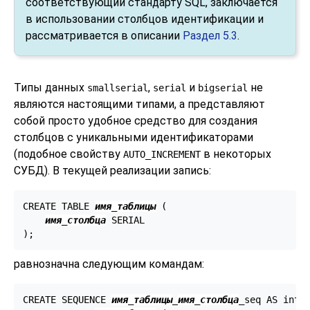
соответствующий стандарту SQL, заключается
в использовании столбцов идентификации и
рассматривается в описании
Раздел 5.3
.
Типы данных
,
и
не
smallserial
serial
bigserial
являются настоящими типами, а представляют
собой просто удобное средство для создания
столбцов с уникальными идентификаторами
(подобное свойству
в некоторых
AUTO_INCREMENT
СУБД). В текущей реализации запись:
CREATE TABLE 
имя_таблицы
 (

имя_столбца
 SERIAL

);
равнозначна следующим командам:
CREATE SEQUENCE 
имя_таблицы
_
имя_столбца
_seq AS integ