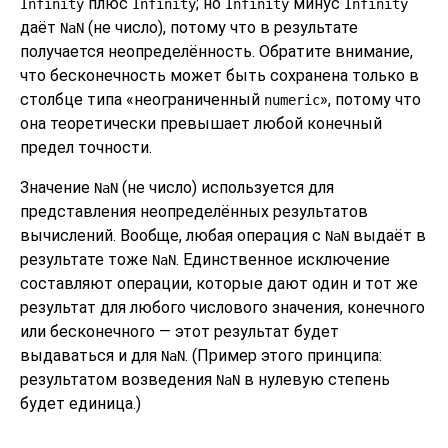
плюс
; но
минус
Infinity
Infinity
Infinity
Infinity
даёт
(не число), потому что в результате
NaN
получается неопределённость. Обратите внимание,
что бесконечность может быть сохранена только в
столбце типа
«
неограниченный
»
, потому что
numeric
она теоретически превышает любой конечный
предел точности.
Значение
(не число) используется для
NaN
представления неопределённых результатов
вычислений. Вообще, любая операция с
выдаёт в
NaN
результате тоже
. Единственное исключение
NaN
составляют операции, которые дают один и тот же
результат для любого числового значения, конечного
или бесконечного — этот результат будет
выдаваться и для
. (Пример этого принципа:
NaN
результатом возведения
в нулевую степень
NaN
будет единица.)