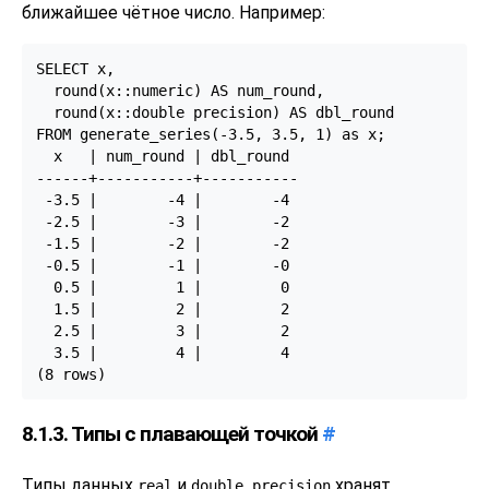
ближайшее чётное число. Например:
SELECT x,

  round(x::numeric) AS num_round,

  round(x::double precision) AS dbl_round

FROM generate_series(-3.5, 3.5, 1) as x;

  x   | num_round | dbl_round

------+-----------+-----------

 -3.5 |        -4 |        -4

 -2.5 |        -3 |        -2

 -1.5 |        -2 |        -2

 -0.5 |        -1 |        -0

  0.5 |         1 |         0

  1.5 |         2 |         2

  2.5 |         3 |         2

  3.5 |         4 |         4

(8 rows)
8.1.3. Типы с плавающей точкой
#
Типы данных
и
хранят
real
double precision