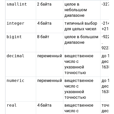
smallint
2 байта
целое в
-32768
небольшом
диапазоне
integer
4 байта
типичный выбор
-21474
для целых чисел
+2147
bigint
8 байт
целое в большом
-9223
диапазоне
..
92233
decimal
переменный
вещественное
до 13
число с
десят
указанной
16383
точностью
numeric
переменный
вещественное
до 13
число с
десят
указанной
16383
точностью
real
4 байта
вещественное
точно
число с
десят