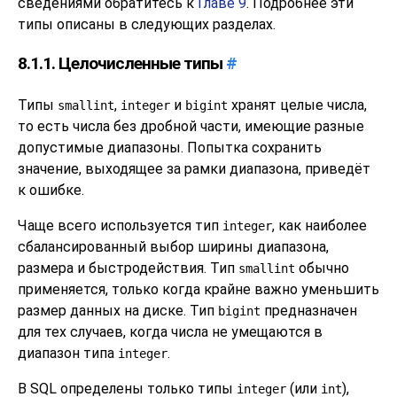
сведениями обратитесь к
Главе 9
. Подробнее эти
типы описаны в следующих разделах.
8.1.1. Целочисленные типы
#
Типы
,
и
хранят целые числа,
smallint
integer
bigint
то есть числа без дробной части, имеющие разные
допустимые диапазоны. Попытка сохранить
значение, выходящее за рамки диапазона, приведёт
к ошибке.
Чаще всего используется тип
, как наиболее
integer
сбалансированный выбор ширины диапазона,
размера и быстродействия. Тип
обычно
smallint
применяется, только когда крайне важно уменьшить
размер данных на диске. Тип
предназначен
bigint
для тех случаев, когда числа не умещаются в
диапазон типа
.
integer
В
SQL
определены только типы
(или
),
integer
int