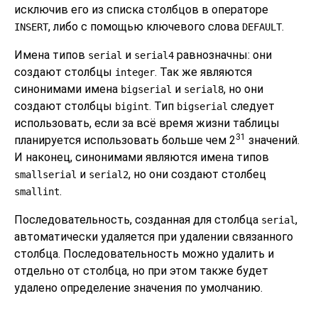
исключив его из списка столбцов в операторе
, либо с помощью ключевого слова
.
INSERT
DEFAULT
Имена типов
и
равнозначны: они
serial
serial4
создают столбцы
. Так же являются
integer
синонимами имена
и
, но они
bigserial
serial8
создают столбцы
. Тип
следует
bigint
bigserial
использовать, если за всё время жизни таблицы
31
планируется использовать больше чем 2
значений.
И наконец, синонимами являются имена типов
и
, но они создают столбец
smallserial
serial2
.
smallint
Последовательность, созданная для столбца
,
serial
автоматически удаляется при удалении связанного
столбца. Последовательность можно удалить и
отдельно от столбца, но при этом также будет
удалено определение значения по умолчанию.