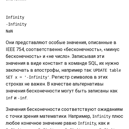
Infinity
-Infinity
NaN
Они представляют особые значения, описанные в
IEEE 754, соответственно
«
бесконечность
»
,
«
минус
бесконечность
»
и
«
не число
»
. Записывая эти
значения в виде констант в команде SQL, их нужно
заключать в апострофы, например так:
UPDATE table
. Регистр символов в этих
SET x = '-Infinity'
строках не важен. В качестве альтернативы
значения бесконечности могут быть записаны как
и
.
inf
-inf
Значения бесконечности соответствуют ожиданиям
с точки зрения математики. Например,
плюс
Infinity
любое конечное значение равно
, как и
Infinity