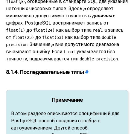
, оговорённые в стандарте SQL, для указания
float(
p
)
неточных числовых типов. Здесь
определяет
p
минимально допустимую точность в
двоичных
цифрах.
PostgreSQL
воспринимает запись от
до
как выбор типа
, а запись
float(1)
float(24)
real
от
до
как выбор типа
float(25)
float(53)
double
. Значения
вне допустимого диапазона
precision
p
вызывают ошибку. Если
указывается без
float
точности, подразумевается тип
.
double precision
8.1.4. Последовательные типы
#
Примечание
В этом разделе описывается специфичный для
PostgreSQL способ создания столбца с
автоувеличением. Другой способ,