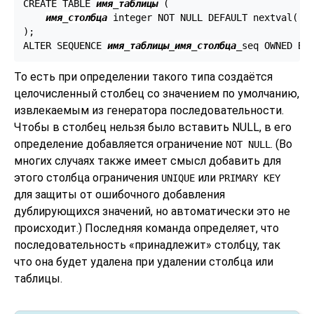
CREATE TABLE 
имя_таблицы
 (

имя_столбца
 integer NOT NULL DEFAULT nextval('
и
);

ALTER SEQUENCE 
имя_таблицы
_
имя_столбца
_seq OWNED BY
То есть при определении такого типа создаётся
целочисленный столбец со значением по умолчанию,
извлекаемым из генератора последовательности.
Чтобы в столбец нельзя было вставить NULL, в его
определение добавляется ограничение
. (Во
NOT NULL
многих случаях также имеет смысл добавить для
этого столбца ограничения
или
UNIQUE
PRIMARY KEY
для защиты от ошибочного добавления
дублирующихся значений, но автоматически это не
происходит.) Последняя команда определяет, что
последовательность
«
принадлежит
»
столбцу, так
что она будет удалена при удалении столбца или
таблицы.