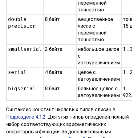
переменной
точностью
double
8 байт
вещественное
точно
precision
число с
15 де
переменной
точностью
smallserial
2 байта
небольшое целое
1 .. 32
с
автоувеличением
serial
4 байта
целое с
1 .. 2
автоувеличением
bigserial
8 байт
большое целое с
1 ..
автоувеличением
92233
Синтаксис констант числовых типов описан в
Подразделе 4.1.2
. Для этих типов определён полный
набор соответствующих арифметических
операторов и функций. За дополнительными