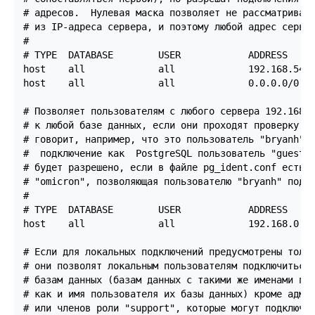
# адресов.  Нулевая маска позволяет не рассматривать
# из IP-адреса сервера, и поэтому любой адрес сервер
#

# TYPE  DATABASE        USER            ADDRESS     
host    all             all             192.168.54.1
host    all             all             0.0.0.0/0   
# Позволяет пользователям с любого сервера 192.168.x
# к любой базе данных, если они проходят проверку id
# говорит, например, что это пользователь "bryanh" и
#  подключение как  PostgreSQL пользователь "guest1"
# будет разрешено, если в файле pg_ident.conf есть з
# "omicron", позволяющая пользователю "bryanh" подкл
#

# TYPE  DATABASE        USER            ADDRESS     
host    all             all             192.168.0.0/
# Если для локальных подключений предусмотрены тольк
# они позволят локальным пользователям подключиться 
# базам данных (базам данных с такими же именами пол
# как и имя пользователя их базы данных) кроме админ
# или членов роли "support", которые могут подключит