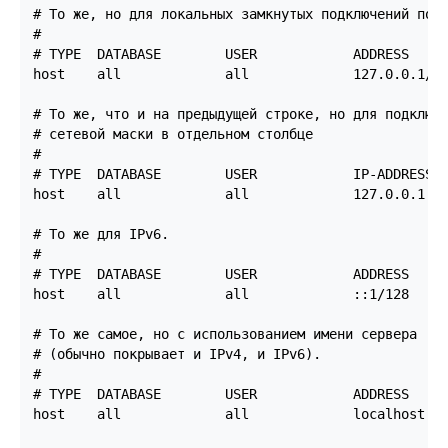
# То же, но для локальных замкнутых подключений по  
#

# TYPE  DATABASE        USER            ADDRESS     
host    all             all             127.0.0.1/32
# То же, что и на предыдущей строке, но для подключе
# сетевой маски в отдельном столбце

#

# TYPE  DATABASE        USER            IP-ADDRESS  
host    all             all             127.0.0.1   
# То же для IPv6.

#

# TYPE  DATABASE        USER            ADDRESS     
host    all             all             ::1/128     
# То же самое, но с использованием имени сервера

# (обычно покрывает и IPv4, и IPv6).

#

# TYPE  DATABASE        USER            ADDRESS     
host    all             all             localhost   