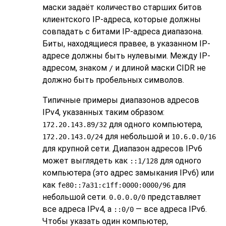
маски задаёт количество старших битов
клиентского IP-адреса, которые должны
совпадать с битами IP-адреса диапазона.
Биты, находящиеся правее, в указанном IP-
адресе должны быть нулевыми. Между IP-
адресом, знаком
и длиной маски CIDR не
/
должно быть пробельных символов.
Типичные примеры диапазонов адресов
IPv4, указанных таким образом:
для одного компьютера,
172.20.143.89/32
для небольшой и
172.20.143.0/24
10.6.0.0/16
для крупной сети. Диапазон адресов IPv6
может выглядеть как
для одного
::1/128
компьютера (это адрес замыкания IPv6) или
как
для
fe80::7a31:c1ff:0000:0000/96
небольшой сети.
представляет
0.0.0.0/0
все адреса IPv4, а
— все адреса IPv6.
::0/0
Чтобы указать один компьютер,