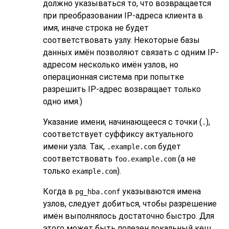
должно указываться то, что возвращается
при преобразовании IP-адреса клиента в
имя, иначе строка не будет
соответствовать узлу. Некоторые базы
данных имён позволяют связать с одним IP-
адресом несколько имён узлов, но
операционная система при попытке
разрешить IP-адрес возвращает только
одно имя.)
Указание имени, начинающееся с точки (
),
.
соответствует суффиксу актуального
имени узла. Так,
будет
.example.com
соответствовать
(а не
foo.example.com
только
).
example.com
Когда в
указываются имена
pg_hba.conf
узлов, следует добиться, чтобы разрешение
имён выполнялось достаточно быстро. Для
этого может быть полезен локальный кеш