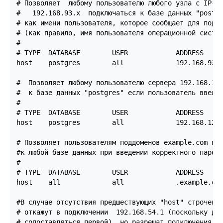
# Позволяет  любому пользователю любого узла с IP-ад
#   192.168.93.x  подключаться к базе данных "postgr
# как имени пользователя, которое сообщает для подкл
# (как правило, имя пользователя операционной систем
#

# TYPE  DATABASE        USER            ADDRESS     
host    postgres        all             192.168.93.0
#  Позволяет любому пользователю сервера 192.168.12.
#  к базе данных "postgres" если пользователь ввел к
#

# TYPE  DATABASE        USER            ADDRESS     
host    postgres        all             192.168.12.1
# Позволяет пользователям поддоменов example.com под
#к любой базе данных при введении корректного пароля
#

# TYPE  DATABASE        USER            ADDRESS     
host    all             all             .example.com
#В случае отсутствия предшествующих "host" строчек, 
# откажут в подключении  192.168.54.1 (поскольку дан
# сопоставляться первой), но разрешат подключения GS