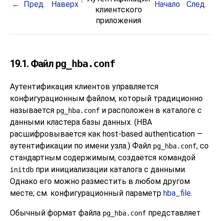
Пред.
Наверх
Начало
След.
клиентского
приложения
19.1. Файл
pg_hba.conf
Аутентификация клиентов управляется
конфигурационным файлом, который традиционно
называется
и расположен в каталоге с
pg_hba.conf
данными кластера базы данных. (
HBA
расшифровывается как host-based authentication —
аутентификации по имени узла.) Файл
, со
pg_hba.conf
стандартным содержимым, создаётся командой
при инициализации каталога с данными.
initdb
Однако его можно разместить в любом другом
месте; см. конфигурационный параметр
hba_file
.
Обычный формат файла
представляет
pg_hba.conf