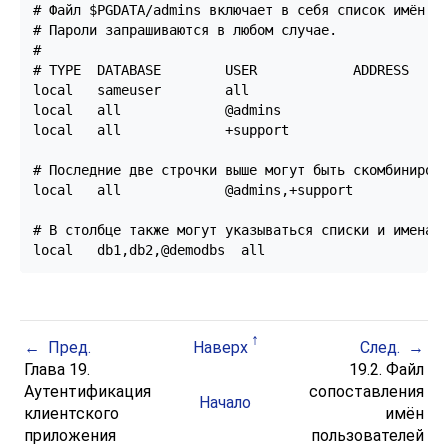
# Файл $PGDATA/admins включает в себя список имён ад
# Пароли запрашиваются в любом случае.

#

# TYPE  DATABASE        USER            ADDRESS     
local   sameuser        all                         
local   all             @admins                     
local   all             +support                    
# Последние две строчки выше могут быть скомбинирова
local   all             @admins,+support            
# В столбце также могут указываться списки и имена ф
local   db1,db2,@demodbs  all                      
Пред.
Наверх
След.
Глава 19.
19.2. Файл
Аутентификация
сопоставления
Начало
клиентского
имён
приложения
пользователей