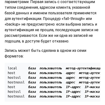
параметрами. Первая запись с соответствующим
типом соединения, адресом клиента, указанной
базой данных и именем пользователя применяется
для аутентификации. Процедур
«
fall-through
»
или
«
backup
»
не предусмотрено: если выбрана запись и
аутентификация не прошла, последующие записи не
рассматриваются. Если же ни одна из записей не
подошла, в доступе будет отказано.
Запись может быть сделана в одном из семи
форматов:
local      
база
пользователь
метод-аутентификации
host       
база
пользователь
адрес
метод-аутенти
hostssl    
база
пользователь
адрес
метод-аутенти
hostnossl  
база
пользователь
адрес
метод-аутенти
host       
база
пользователь
IP-адрес
IP-маска
hostssl    
база
пользователь
IP-адрес
IP-маска
hostnossl  
база
пользователь
IP-адрес
IP-маска