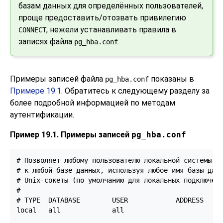
базам данных для определённых пользователей,
проще предоставить/отозвать привилегию
, нежели устанавливать правила в
CONNECT
записях файла
.
pg_hba.conf
Примеры записей файла
показаны в
pg_hba.conf
Примере 19.1
. Обратитесь к следующему разделу за
более подробной информацией по методам
аутентификации.
Пример 19.1. Примеры записей
pg_hba.conf
# Позволяет любому пользователю локальной системы по
# к любой базе данных, используя любое имя базы данн
# Unix-сокеты (по умолчанию для локальных подключени
#

# TYPE  DATABASE        USER            ADDRESS     
local   all             all                         