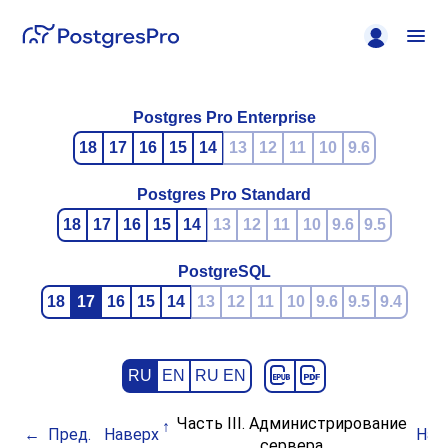
Postgres Pro Enterprise
18
17
16
15
14
13
12
11
10
9.6
Postgres Pro Standard
18
17
16
15
14
13
12
11
10
9.6
9.5
PostgreSQL
18
17
16
15
14
13
12
11
10
9.6
9.5
9.4
RU
EN
RU EN
Часть III. Администрирование
Пред.
Наверх
Нач
сервера