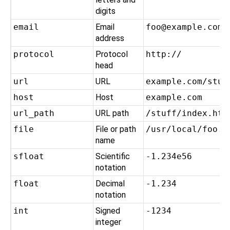
digits
email
Email
foo@example.com
address
protocol
Protocol
http://
head
url
URL
example.com/stuf
host
Host
example.com
url_path
URL path
/stuff/index.htm
file
File or path
/usr/local/foo.t
name
sfloat
Scientific
-1.234e56
notation
float
Decimal
-1.234
notation
int
Signed
-1234
integer