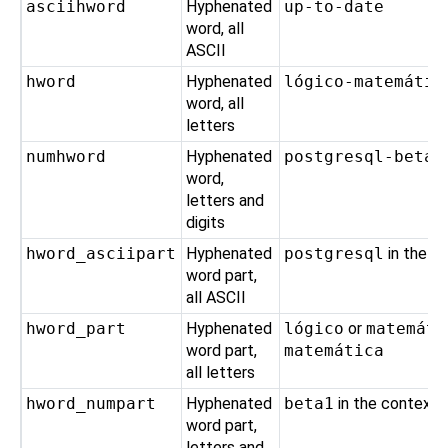
asciihword
Hyphenated
up-to-date
word, all
ASCII
hword
Hyphenated
lógico-matemátic
word, all
letters
numhword
Hyphenated
postgresql-beta1
word,
letters and
digits
hword_asciipart
Hyphenated
postgresql
in the c
word part,
all ASCII
hword_part
Hyphenated
lógico
or
matemáti
word part,
matemática
all letters
hword_numpart
Hyphenated
beta1
in the context
word part,
letters and