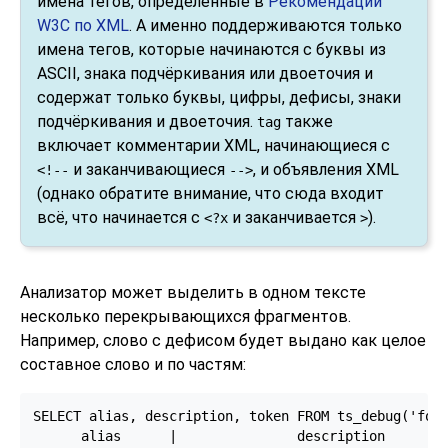
имена тегов, определённые в
Рекомендации
W3C по XML
. А именно поддерживаются только
имена тегов, которые начинаются с буквы из
ASCII, знака подчёркивания или двоеточия и
содержат только буквы, цифры, дефисы, знаки
подчёркивания и двоеточия.
также
tag
включает комментарии XML, начинающиеся с
и заканчивающиеся
, и объявления XML
<!--
-->
(однако обратите внимание, что сюда входит
всё, что начинается с
и заканчивается
).
<?x
>
Анализатор может выделить в одном тексте
несколько перекрывающихся фрагментов.
Например, слово с дефисом будет выдано как целое
составное слово и по частям:
SELECT alias, description, token FROM ts_debug('foo-
      alias      |               description        