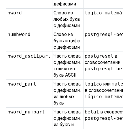
дефисами
hword
Слово из
lógico-matemáti
любых букв
с дефисами
numhword
Слово из
postgresql-beta
букв и цифр
с дефисами
hword_asciipart
Часть слова
postgresql
в
с дефисами,
словосочетании
только из
postgresql-beta
букв ASCII
hword_part
Часть слова
lógico
или
matem
с дефисами,
в словосочетании
из любых
lógico-matemáti
букв
hword_numpart
Часть слова
beta1
в словосоче
с дефисами,
postgresql-beta
из букв и