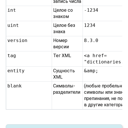
запись числа
int
Целое со
-1234
знаком
uint
Целое без
1234
знака
version
Номер
8.3.0
версии
tag
Тег XML
<a href=​
"dictionaries.h
entity
Сущность
&amp;
XML
blank
Символы-
(любые пробельны
разделители
символы или знаки
препинания, не поп
в другие категории)