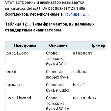
Этот встроенный анализатор называется
. Он распознаёт 23 типа
pg_catalog.default
фрагментов, перечисленные в
Таблице 12.1
.
Таблица 12.1. Типы фрагментов, выделяемых
стандартным анализатором
Псевдоним
Описание
Пример
asciiword
Слово
elephant
только из
букв ASCII
word
Слово из
mañana
любых букв
numword
Слово из
beta1
букв и цифр
asciihword
Слово
up-to-date
только из
букв ASCII с