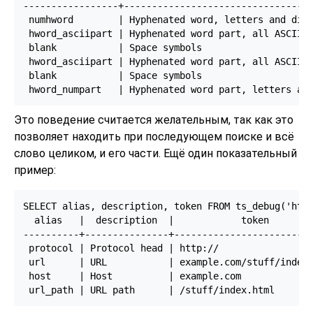
-----------------+----------------------------------
 numhword        | Hyphenated word, letters and digi
 hword_asciipart | Hyphenated word part, all ASCII  
 blank           | Space symbols                    
 hword_asciipart | Hyphenated word part, all ASCII  
 blank           | Space symbols                    
Это поведение считается желательным, так как это
позволяет находить при последующем поиске и всё
слово целиком, и его части. Ещё один показательный
пример:
SELECT alias, description, token FROM ts_debug('http
  alias   |  description  |            token

----------+---------------+-------------------------
 protocol | Protocol head | http://

 url      | URL           | example.com/stuff/index.
 host     | Host          | example.com
