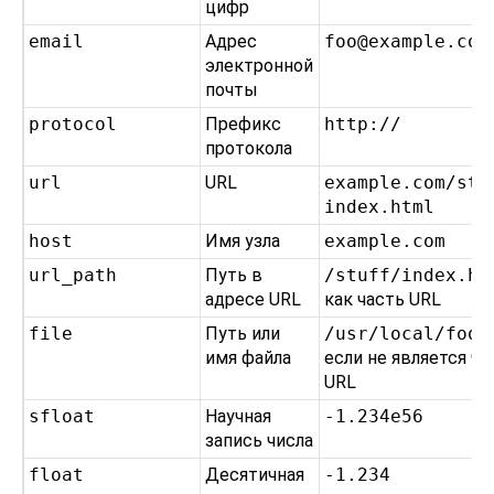
цифр
email
Адрес
foo@example.com
электронной
почты
protocol
Префикс
http://
протокола
url
URL
example.com/stuf
index.html
host
Имя узла
example.com
url_path
Путь в
/stuff/index.ht
адресе URL
как часть URL
file
Путь или
/usr/local/foo.
имя файла
если не является ч
URL
sfloat
Научная
-1.234e56
запись числа
float
Десятичная
-1.234