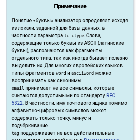
Примечание
Понятие
«
буквы
»
анализатор определяет исходя
из локали, заданной для базы данных, в
частности параметра
. Слова,
lc_ctype
содержащие только буквы из ASCII (латинские
буквы), распознаются как фрагменты
отдельного типа, так как иногда бывает полезно
выделить их. Для многих европейских языков
типы фрагментов
и
можно
word
asciiword
воспринимать как синонимы.
принимает не все символы, которые
email
считаются допустимыми по стандарту
RFC
5322
. В частности, имя почтового ящика помимо
алфавитно-цифровых символов может
содержать только точку, минус и
подчёркивание.
поддерживает не все действительные
tag