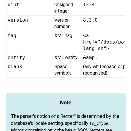
uint
Unsigned
1234
integer
version
Version
8.3.0
number
tag
XML tag
<a
href="/docs/post
lang=en">
entity
XML entity
&amp;
blank
Space
(any whitespace or pun
symbols
recognized)
Note
The parser's notion of a
“
letter
”
is determined by the
database's locale setting, specifically
.
lc_ctype
Words containing only the basic ASCII letters are