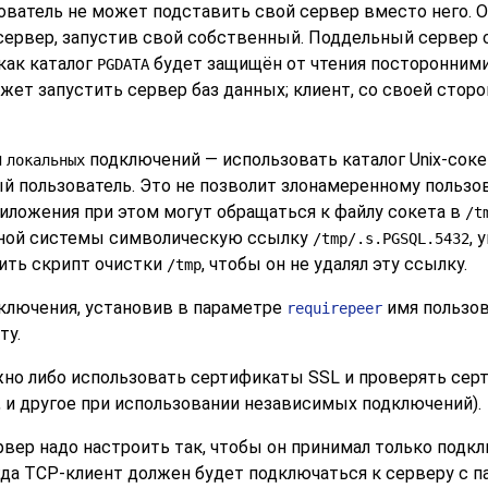
ователь не может подставить свой сервер вместо него. 
ервер, запустив свой собственный. Поддельный сервер с
как каталог
будет защищён от чтения посторонними
PGDATA
жет запустить сервер баз данных; клиент, со своей стор
я
подключений — использовать каталог Unix-соке
локальных
 пользователь. Это не позволит злонамеренному пользов
риложения при этом могут обращаться к файлу сокета в
/t
онной системы символическую ссылку
,
/tmp/.s.PGSQL.5432
нить скрипт очистки
, чтобы он не удалял эту ссылку.
/tmp
ключения, установив в параметре
имя пользов
requirepeer
ту.
о либо использовать сертификаты SSL и проверять серт
, и другое при использовании независимых подключений).
вер надо настроить так, чтобы он принимал только подк
огда TCP-клиент должен будет подключаться к серверу с