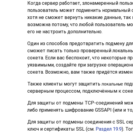
Когда сервер работает, злонамеренный польз
пользователь может подменить нормальный с
хотя не сможет вернуть никакие данные, так 
возможна потому, что любой пользователь мо
его не настроить дополнительно.
Один из способов предотвратить подмену дл
сможет писать только проверенный локальный
сокета. Если вас беспокоит, что некоторые п
уязвимыми, создайте при загрузке операци
сокета. Возможно, вам также придётся изме
Также клиенты могут защитить
под
локальные
серверным процессом, подключённым к соке
Для защиты от подмены TCP-соединений можн
либо применять шифрование GSSAPI (или и то
Для защиты от подмены соединения с SSL сер
ключ и сертификаты SSL (см.
Раздел 19.9
). Т