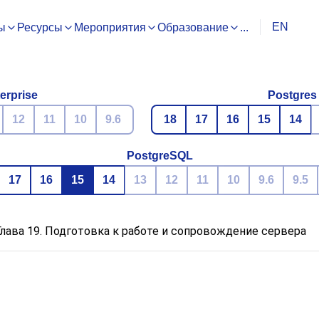
EN
ы
Ресурсы
Мероприятия
Образование
...
erprise
Postgres
12
11
10
9.6
18
17
16
15
14
PostgreSQL
17
16
15
14
13
12
11
10
9.6
9.5
Глава 19. Подготовка к работе и сопровождение сервера