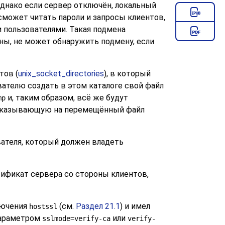
Однако если сервер отключён, локальный
может читать пароли и запросы клиентов,
 пользователями. Такая подмена
оны, не может обнаружить подмену, если
тов (
unix_socket_directories
), в который
ателю создать в этом каталоге свой файл
и, таким образом, всё же будут
mp
 указывающую на перемещённый файл
ателя, который должен владеть
ификат сервера со стороны клиентов,
лючения
(см.
Раздел 21.1
) и имел
hostssl
 параметром
или
sslmode=verify-ca
verify-