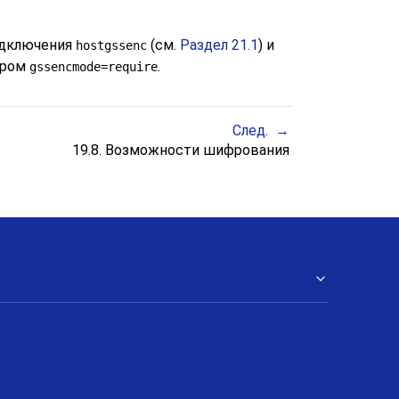
подключения
(см.
Раздел 21.1
) и
hostgssenc
тром
.
gssencmode=require
След.
19.8. Возможности шифрования