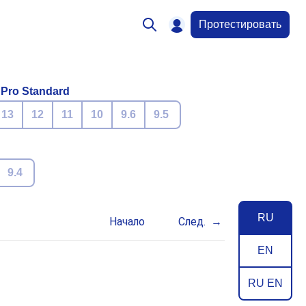
Протестировать
 Pro Standard
13
12
11
10
9.6
9.5
9.4
RU
Начало
След.
EN
RU EN