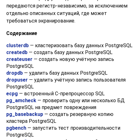
передаются регистр-независимо, за исключением
отдельно описанных ситуаций, где может
требоваться экранирование.
Содержание
clusterdb
— кластеризовать базу данных
PostgreSQL
createdb
— создать базу данных
PostgreSQL
createuser
— создать новую учётную запись
PostgreSQL
dropdb
— удалить базу данных
PostgreSQL
dropuser
— удалить учётную запись пользователя
PostgreSQL
ecpg
— встроенный C-препроцессор SQL
pg_amcheck
— проверить одну или несколько БД
PostgreSQL
на предмет повреждения
pg_basebackup
— создать резервную копию
кластера
PostgreSQL
pgbench
— запустить тест производительности
PostgreSQL