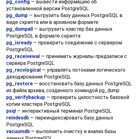
pg_config
— вывести информацию об
установленной версии
PostgreSQL
pg_dump
— выгрузить базу данных
PostgreSQL
в
виде скрипта или в архивном формате
pg_dumpall
— выгрузить кластер баз данных
PostgreSQL
в формате скрипта
pg_isready
— проверить соединение с сервером
PostgreSQL
pg_receivewal
— принимать журналы предзаписи с
сервера
PostgreSQL
pg_recvlogical
— управлять потоками логического
декодирования
PostgreSQL
pg_restore
— восстановить базу данных
PostgreSQL
из файла архива, созданного командой
pg_dump
pg_verifybackup
— проверить целостность базовой
копии кластера
PostgreSQL
psql
— интерактивный терминал
PostgreSQL
reindexdb
— переиндексировать базу данных
PostgreSQL
vacuumdb
— выполнить очистку и анализ базы
данных
PostgreSQL