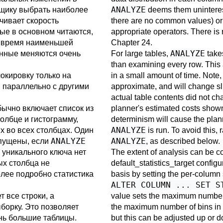
ANALYZE
вщику выбрать наиболее
deems them uninterest
чивает скорость
there are no common values) or 
ные в основном читаются,
appropriate operators. There is 
о время наименьшей
Chapter 24
.
ANALYZE
данные меняются очень
For large tables,
takes
than examining every row. This 
окировку только на
in a small amount of time. Note, 
я параллельно с другими
approximate, and will change sl
actual table contents did not ch
обычно включает список из
planner's estimated costs show
олбце и гистограмму,
determinism will cause the plan
ANALYZE
 во всех столбцах. Один
is run. To avoid this, 
ANALYZE
ANALYZE
опущены, если
, as described below.
 уникального ключа нет
The extent of analysis can be co
ых столбца не
default_statistics_target
configur
лее подробно статистика
basis by setting the per-column s
ALTER COLUMN ... SET S
 все строки, а
value sets the maximum number 
борку. Это позволяет
the maximum number of bins in t
нь большие таблицы.
but this can be adjusted up or d