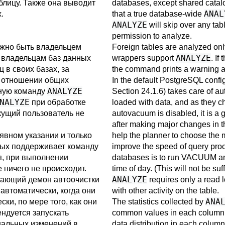
лицу. Также она выводит
databases, except shared catalo
ANAL
.
that a true database-wide
ANALYZE
will skip over any tab
permission to analyze.
ужно быть владельцем
Foreign tables are analyzed only
ANALYZE
 владельцам баз данных
wrappers support
. If
 в своих базах, за
the command prints a warning a
в отношении общих
In the default
PostgreSQL
confi
ANALYZE
ьную команду
Section 24.1.6
) takes care of au
NALYZE
при обработке
loaded with data, and as they 
екущий пользователь не
autovacuum is disabled, it is a 
after making major changes in the
явном указании и только
help the planner to choose the 
ных поддерживает команду
improve the speed of query pro
я, при выполнении
databases is to run
VACUUM
a
ничего не происходит.
time of day. (This will not be suff
ANALYZE
ающий демон автоочистки
requires only a read lo
 автоматически, когда они
with other activity on the table.
ANA
ки, по мере того, как они
The statistics collected by
ндуется запускать
common values in each column 
нальных изменений в
data distribution in each column