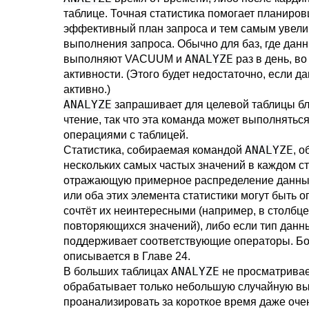
таблице. Точная статистика помогает планиро
эффективный план запроса и тем самым увели
выполнения запроса. Обычно для баз, где дан
ANALYZE
выполняют
VACUUM
и
раз в день, в
активности. (Этого будет недостаточно, если 
активно.)
ANALYZE
запрашивает для целевой таблицы бл
чтение, так что эта команда может выполнятьс
операциями с таблицей.
ANALYZE
Статистика, собираемая командой
, 
нескольких самых частых значений в каждом ст
отражающую примерное распределение данных
или оба этих элемента статистики могут быть 
сочтёт их неинтересными (например, в столбце
повторяющихся значений), либо если тип данн
поддерживает соответствующие операторы. Бо
описывается в
Главе 24
.
ANALYZE
В больших таблицах
не просматривает
обрабатывает только небольшую случайную вы
проанализировать за короткое время даже оче