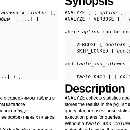
Synopsis
таблица_и_столбцы
 [, ...] ]

ANALYZE [ ( 
option
 [, 
лбцы
 [, ...] ]

ANALYZE [ VERBOSE ] [ 
where 
option
 can be on
    VERBOSE [ 
boolean
 ]
    SKIP_LOCKED [ 
bool
and 
table_and_columns
 
...] ) ]
table_name
 [ ( 
col
Description
ANALYZE
ю о содержимом таблиц в
collects statistics ab
pg_st
ом каталоге
stores the results in the
апросов будет
query planner uses these statist
олее эффективных планов
execution plans for queries.
table_and_colum
Without a
LYZE
обрабатывает все
materialized view in the current