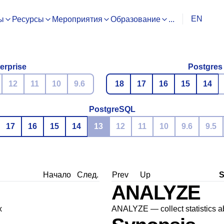
EN
ы
Ресурсы
Мероприятия
Образование
...
erprise
Postgres
12
11
10
9.6
18
17
16
15
14
PostgreSQL
17
16
15
14
13
12
11
10
9.6
9.5
Начало
След.
Prev
Up
ANALYZE
х
ANALYZE — collect statistics a