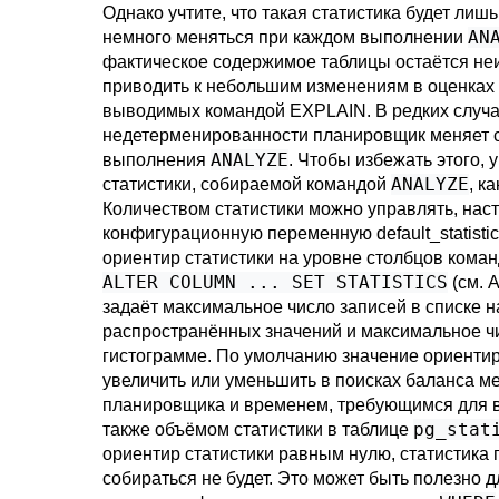
Однако учтите, что такая статистика будет лиш
AN
немного меняться при каждом выполнении
фактическое содержимое таблицы остаётся не
приводить к небольшим изменениям в оценках 
выводимых командой
EXPLAIN
. В редких случ
недетерменированности планировщик меняет 
ANALYZE
выполнения
. Чтобы избежать этого, 
ANALYZE
статистики, собираемой командой
, к
Количеством статистики можно управлять, нас
конфигурационную переменную
default_statisti
ориентир статистики на уровне столбцов кома
ALTER COLUMN ... SET STATISTICS
(см.
A
задаёт максимальное число записей в списке 
распространённых значений и максимальное ч
гистограмме. По умолчанию значение ориентир
увеличить или уменьшить в поисках баланса м
планировщика и временем, требующимся для
pg_stat
также объёмом статистики в таблице
ориентир статистики равным нулю, статистика 
собираться не будет. Это может быть полезно д