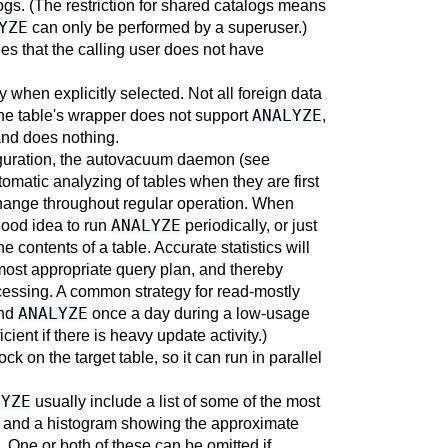
gs. (The restriction for shared catalogs means
YZE
can only be performed by a superuser.)
les that the calling user does not have
 when explicitly selected. Not all foreign data
ANALYZE
 the table's wrapper does not support
,
nd does nothing.
guration, the autovacuum daemon (see
tomatic analyzing of tables when they are first
change throughout regular operation. When
ANALYZE
good idea to run
periodically, or just
 contents of a table. Accurate statistics will
most appropriate query plan, and thereby
cessing. A common strategy for read-mostly
ANALYZE
nd
once a day during a low-usage
icient if there is heavy update activity.)
ck on the target table, so it can run in parallel
LYZE
usually include a list of some of the most
and a histogram showing the approximate
. One or both of these can be omitted if