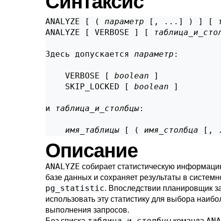
Синтаксис
ANALYZE [ ( 
параметр
 [, ...] ) ] [ 
ANALYZE [ VERBOSE ] [ 
таблица_и_сто
Здесь допускается 
параметр
:
    VERBOSE [ 
boolean
 ]

    SKIP_LOCKED [ 
boolean
 ]

и 
таблица_и_столбцы
:
имя_таблицы
 [ ( 
имя_столбца
 [, 
Описание
ANALYZE
собирает статистическую информаци
базе данных и сохраняет результаты в системн
pg_statistic
. Впоследствии планировщик з
использовать эту статистику для выбора наиб
выполнения запросов.
таблица_и_столбцы
ANA
Без списка
команда