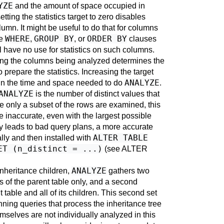
YZE
and the amount of space occupied in
 setting the statistics target to zero disables
column. It might be useful to do that for columns
WHERE
GROUP BY
ORDER BY
he
,
, or
clauses
ll have no use for statistics on such columns.
mong the columns being analyzed determines the
prepare the statistics. Increasing the target
ANALYZE
 in the time and space needed to do
.
ANALYZE
is the number of distinct values that
 only a subset of the rows are examined, this
 inaccurate, even with the largest possible
racy leads to bad query plans, a more accurate
ALTER TABLE
ly and then installed with
ET (n_distinct = ...)
(see
ALTER
ANALYZE
inheritance children,
gathers two
ws of the parent table only, and a second
 table and all of its children. This second set
nning queries that process the inheritance tree
mselves are not individually analyzed in this