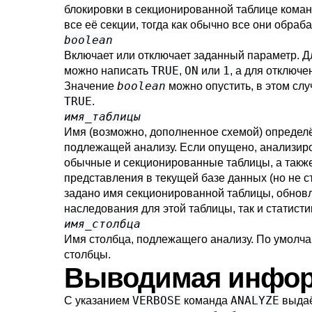
блокировки в секционированной таблице кома
все её секции, тогда как обычно все они обраб
boolean
Включает или отключает заданный параметр. 
TRUE
ON
1
можно написать
,
или
, а для отключ
boolean
Значение
можно опустить, в этом сл
TRUE
.
имя_таблицы
Имя (возможно, дополненное схемой) определ
подлежащей анализу. Если опущено, анализиро
обычные и секционированные таблицы, а так
представления в текущей базе данных (но не с
задано имя секционированной таблицы, обновле
наследования для этой таблицы, так и статисти
имя_столбца
Имя столбца, подлежащего анализу. По умолч
столбцы.
Выводимая инфо
VERBOSE
ANALYZE
С указанием
команда
выдаё