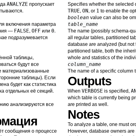
ANALYZE
нда
пропускает
Specifies whether the selected o
TRUE
ON
1
атываются.
,
, or
to enable the op
boolean
value can also be omi
table_name
Для включения параметра
FALSE
OFF
0
ения —
,
или
.
The name (possibly schema-qualif
учае подразумевается
all regular tables, partitioned t
database are analyzed (but not fo
partitioned table, both the inheri
ённой таблицы,
whole and statistics of the indiv
column_name
ваться будут все
же материализованные
The name of a specific column t
Outputs
торонние таблицы). Если
на будет как статистика
VERBOSE
A
ка отдельных её секций.
When
is specified,
which table is currently being p
анию анализируются все
are printed as well.
Notes
рмация
To analyze a table, one must ord
т сообщения о процессе
However, database owners are al