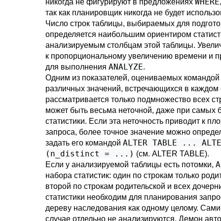
WHERE
никогда не фигурируют в предложениях
так как планировщик никогда не будет использов
Число строк таблицы, выбираемых для подготов
определяется наибольшим ориентиром статист
анализируемым столбцам этой таблицы. Увели
к пропорциональному увеличению времени и п
ANALYZE
для выполнения
.
Одним из показателей, оцениваемых командо
различных значений, встречающихся в каждом с
рассматривается только подмножество всех стр
может быть весьма неточной, даже при самых 
статистики. Если эта неточность приводит к п
запроса, более точное значение можно опреде
ALTER TABLE ... ALT
задать его командой
(n_distinct = ...)
(см.
ALTER TABLE
).
A
Если у анализируемой таблицы есть потомки,
набора статистик: один по строкам только роди
второй по строкам родительской и всех дочерн
статистики необходим для планирования запр
дереву наследования как одному целому. Сами
случае отдельно не анализируются. Демон авто