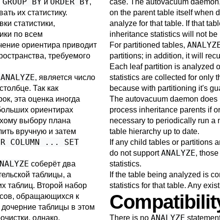
GROUP BY
ORDER BY
,
и
,
case. The autovacuum daemon, h
ать их статистику.
on the parent table itself when 
ки статистики,
analyze for that table. If that tab
ики по всем
inheritance statistics will not b
ANALYZ
чение ориентира приводит
For partitioned tables,
ространства, требуемого
partitions; in addition, it will re
Each leaf partition is analyzed o
ANALYZE
й
, является число
statistics are collected for only t
толбце. Так как
because with partitioning it's g
ок, эта оценка иногда
The autovacuum daemon does not
больших ориентирах
process inheritance parents if on
лохому выбору плана
necessary to periodically run 
лить вручную и затем
table hierarchy up to date.
ER COLUMN ... SET
If any child tables or partitions
ANALYZE
do not support
, those
NALYZE
соберёт два
statistics.
тельской таблицы, а
If the table being analyzed is c
их таблиц. Второй набор
statistics for that table. Any exis
Compatibilit
осов, обращающихся к
 дочерние таблицы в этом
ANALYZE
очистки, однако,
There is no
statement