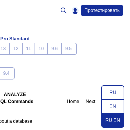
Протестировать
 Pro Standard
13
12
11
10
9.6
9.5
9.4
RU
ANALYZE
SQL Commands
Home
Next
EN
RU EN
bout a database