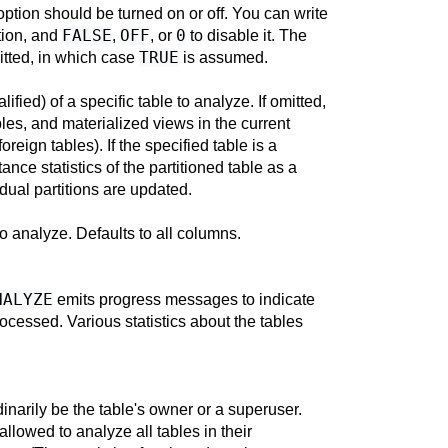
ption should be turned on or off. You can write
FALSE
OFF
0
tion, and
,
, or
to disable it. The
TRUE
tted, in which case
is assumed.
ied) of a specific table to analyze. If omitted,
ables, and materialized views in the current
reign tables). If the specified table is a
tance statistics of the partitioned table as a
idual partitions are updated.
o analyze. Defaults to all columns.
NALYZE
emits progress messages to indicate
rocessed. Various statistics about the tables
inarily be the table's owner or a superuser.
lowed to analyze all tables in their