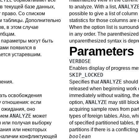
ANALYZ
в текущей базе данных,
to analyze. With a list,
 право. Со списком
possible to give a list of column
м таблицы. Дополнительно
statistics for those columns are 
в, в этом случае
When the option list is surroun
олбцам.
in any order. The parenthesize
, параметры могут быть
unparenthesized syntax is depr
Parameters
ками появился в
ается устаревшим.
VERBOSE
Enables display of progress me
SKIP_LOCKED
ANALYZE
нения.
Specifies that
should n
released when beginning work on 
ать освобождения
immediately without waiting, the 
ANALYZE
у отношения: если
option,
may still bloc
з ожидания, оно
acquiring sample rows from part
ANALYZE
нием
может
types of foreign tables. Also, wh
я или получая выборку
of specified partitioned tables, 
вания или некоторых
partitions if there is a conflictin
boolean
и наличии конфликтующей