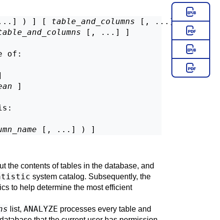
...] ) ] [ 
table_and_columns
 [, ...] ]

table_and_columns
 [, ...] ]

e of:


ean
 ]

is:
umn_name
out the contents of tables in the database, and
atistic
system catalog. Subsequently, the
ics to help determine the most efficient
ns
ANALYZE
list,
processes every table and
 database that the current user has permission