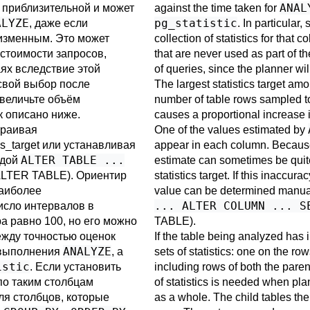
ANAL
ь приблизительной и может
against the time taken for
ALYZE
pg_statistic
, даже если
. In particular,
изменным. Это может
collection of statistics for that 
стоимости запросов,
that are never used as part of t
аях вследствие этой
of queries, since the planner wi
свой выбор после
The largest statistics target a
увеличьте объём
number of table rows sampled to 
ак описано ниже.
causes a proportional increase
траивая
One of the values estimated by
cs_target
или устанавливая
appear in each column. Because
ALTER TABLE ...
ндой
estimate can sometimes be quite
LTER TABLE
). Ориентир
statistics target. If this inaccu
наиболее
value can be determined manual
... ALTER COLUMN ... S
исло интервалов в
а равно 100, но его можно
TABLE
).
ежду точностью оценок
If the table being analyzed has 
ANALYZE
 выполнения
, а
sets of statistics: one on the ro
istic
. Если установить
including rows of both the parent
по таким столбцам
of statistics is needed when pla
ля столбцов, которые
as a whole. The child tables the