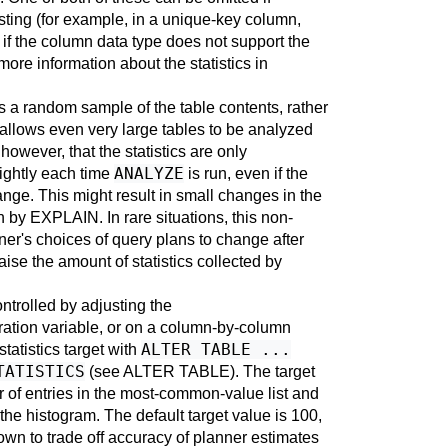
ing (for example, in a unique-key column,
if the column data type does not support the
more information about the statistics in
 a random sample of the table contents, rather
allows even very large tables to be analyzed
however, that the statistics are only
ANALYZE
ightly each time
is run, even if the
ange. This might result in small changes in the
n by
EXPLAIN
. In rare situations, this non-
ner's choices of query plans to change after
raise the amount of statistics collected by
ntrolled by adjusting the
ation variable, or on a column-by-column
ALTER TABLE ...
tatistics target with
TATISTICS
(see
ALTER TABLE
). The target
of entries in the most-common-value list and
he histogram. The default target value is 100,
own to trade off accuracy of planner estimates