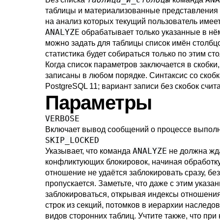
таблицы и материализованные представления 
на анализ которых текущий пользователь имеет
ANALYZE
обрабатывает только указанные в нё
можно задать для таблицы список имён столбцо
статистика будет собираться только по этим ст
Когда список параметров заключается в скобки
записаны в любом порядке. Синтаксис со скоб
PostgreSQL
11; вариант записи без скобок счит
Параметры
VERBOSE
Включает вывод сообщений о процессе выпол
SKIP_LOCKED
ANALYZE
Указывает, что команда
не должна жд
конфликтующих блокировок, начиная обработк
отношение не удаётся заблокировать сразу, бе
пропускается. Заметьте, что даже с этим указа
заблокироваться, открывая индексы отношени
строк из секций, потомков в иерархии наследо
видов сторонних таблиц. Учтите также, что пр