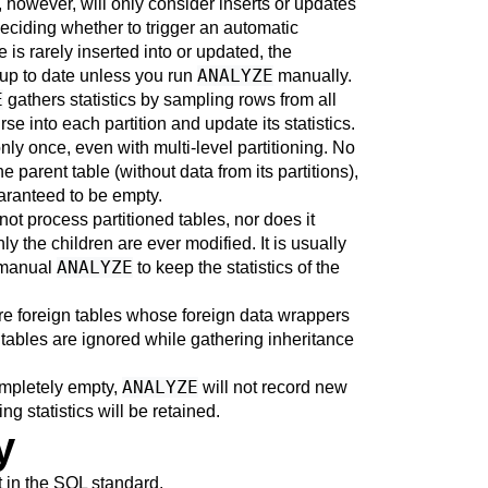
owever, will only consider inserts or updates
deciding whether to trigger an automatic
le is rarely inserted into or updated, the
ANALYZE
e up to date unless you run
manually.
E
gathers statistics by sampling rows from all
curse into each partition and update its statistics.
nly once, even with multi-level partitioning. No
he parent table (without data from its partitions),
uaranteed to be empty.
 process partitioned tables, nor does it
ly the children are ever modified. It is usually
ANALYZE
a manual
to keep the statistics of the
 are foreign tables whose foreign data wrappers
 tables are ignored while gathering inheritance
ANALYZE
ompletely empty,
will not record new
ting statistics will be retained.
y
 in the SQL standard.