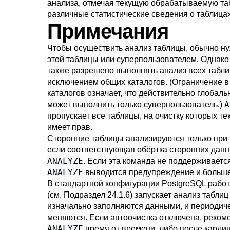
анализа, отмечая текущую обрабатываемую таб
различные статистические сведения о таблицах
Примечания
Чтобы осуществить анализ таблицы, обычно н
этой таблицы или суперпользователем. Однако
также разрешено выполнять анализ всех таблиц
исключением общих каталогов. (Ограничение 
каталогов означает, что действительно глобал
A
может выполнить только суперпользователь.)
пропускает все таблицы, на очистку которых т
имеет прав.
Сторонние таблицы анализируются только при 
если соответствующая обёртка сторонних дан
ANALYZE
. Если эта команда не поддерживаетс
ANALYZE
выводится предупреждение и больше 
В стандартной конфигурации
PostgreSQL
работ
(см.
Подраздел 24.1.6
) запускает анализ таблиц
изначально заполняются данными, и периодичес
меняются. Если автоочистка отключена, рекоме
ANALYZE
время от времени, либо после карди