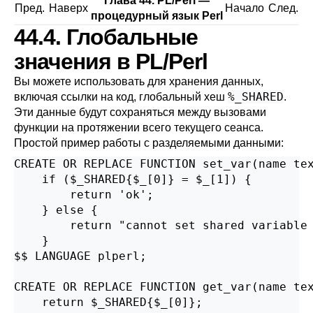
Глава 44. PL/Perl —
Пред.
Наверх
Начало
След.
процедурный язык Perl
44.4. Глобальные
значения в PL/Perl
Вы можете использовать для хранения данных,
%_SHARED
включая ссылки на код, глобальный хеш
.
Эти данные будут сохраняться между вызовами
функции на протяжении всего текущего сеанса.
Простой пример работы с разделяемыми данными:
CREATE OR REPLACE FUNCTION set_var(name tex
    if ($_SHARED{$_[0]} = $_[1]) {

        return 'ok';

    } else {

        return "cannot set shared variable 
    }

$$ LANGUAGE plperl;

CREATE OR REPLACE FUNCTION get_var(name tex
    return $_SHARED{$_[0]};
