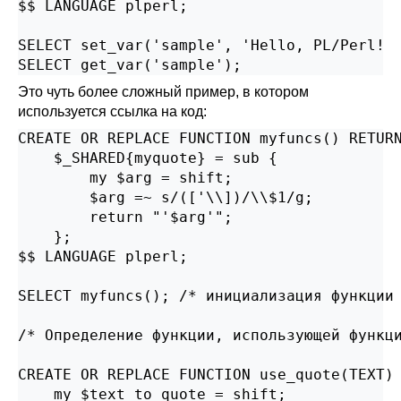
$$ LANGUAGE plperl;

SELECT set_var('sample', 'Hello, PL/Perl!  
SELECT get_var('sample');
Это чуть более сложный пример, в котором
используется ссылка на код:
CREATE OR REPLACE FUNCTION myfuncs() RETURN
    $_SHARED{myquote} = sub {

        my $arg = shift;

        $arg =~ s/(['\\])/\\$1/g;

        return "'$arg'";

    };

$$ LANGUAGE plperl;

SELECT myfuncs(); /* инициализация функции 
/* Определение функции, использующей функци
CREATE OR REPLACE FUNCTION use_quote(TEXT) 
    my $text_to_quote = shift;
