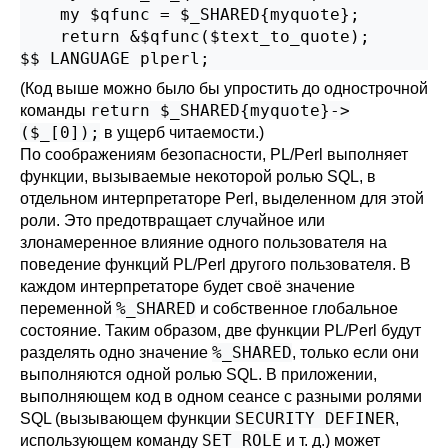
    my $qfunc = $_SHARED{myquote};

    return &$qfunc($text_to_quote);

$$ LANGUAGE plperl;
(Код выше можно было бы упростить до однострочной
return $_SHARED{myquote}->
команды
($_[0]);
в ущерб читаемости.)
По соображениям безопасности, PL/Perl выполняет
функции, вызываемые некоторой ролью SQL, в
отдельном интерпретаторе Perl, выделенном для этой
роли. Это предотвращает случайное или
злонамеренное влияние одного пользователя на
поведение функций PL/Perl другого пользователя. В
каждом интерпретаторе будет своё значение
%_SHARED
переменной
и собственное глобальное
состояние. Таким образом, две функции PL/Perl будут
%_SHARED
разделять одно значение
, только если они
выполняются одной ролью SQL. В приложении,
выполняющем код в одном сеансе с разными ролями
SECURITY DEFINER
SQL (вызывающем функции
,
SET ROLE
использующем команду
и т. д.) может