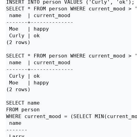
INSERT INTO person VALUES ('Curly', 'ok');

SELECT * FROM person WHERE current_mood > '
 name  | current_mood 

-------+--------------

 Moe   | happy

 Curly | ok

(2 rows)

SELECT * FROM person WHERE current_mood > '
 name  | current_mood 

-------+--------------

 Curly | ok

 Moe   | happy

(2 rows)

SELECT name

FROM person

WHERE current_mood = (SELECT MIN(current_mo
 name  

-------

 Larry
