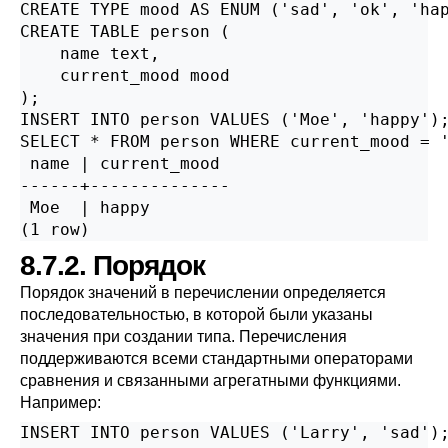
CREATE TYPE mood AS ENUM ('sad', 'ok', 'hap
CREATE TABLE person (

    name text,

    current_mood mood

);

INSERT INTO person VALUES ('Moe', 'happy');
SELECT * FROM person WHERE current_mood = '
 name | current_mood 

------+--------------

 Moe  | happy

(1 row)
8.7.2. Порядок
Порядок значений в перечислении определяется
последовательностью, в которой были указаны
значения при создании типа. Перечисления
поддерживаются всеми стандартными операторами
сравнения и связанными агрегатными функциями.
Например:
INSERT INTO person VALUES ('Larry', 'sad');