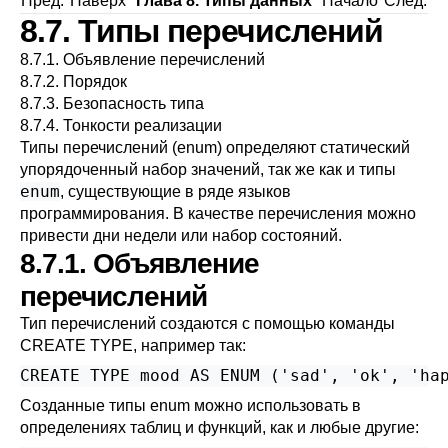
Пред.
Наверх
Глава 8. Типы данных
Начало
След.
8.7. Типы перечислений
8.7.1. Объявление перечислений
8.7.2. Порядок
8.7.3. Безопасность типа
8.7.4. Тонкости реализации
Типы перечислений (enum) определяют статический
упорядоченный набор значений, так же как и типы
enum
, существующие в ряде языков
программирования. В качестве перечисления можно
привести дни недели или набор состояний.
8.7.1. Объявление
перечислений
Тип перечислений создаются с помощью команды
CREATE TYPE
, например так:
CREATE TYPE mood AS ENUM ('sad', 'ok', 'ha
Созданные типы enum можно использовать в
определениях таблиц и функций, как и любые другие: