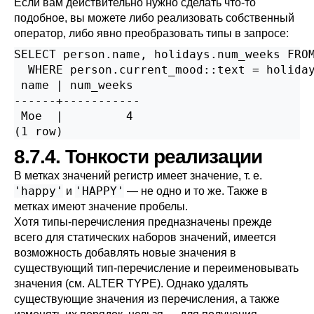
Если вам действительно нужно сделать что-то
подобное, вы можете либо реализовать собственный
оператор, либо явно преобразовать типы в запросе:
SELECT person.name, holidays.num_weeks FROM
  WHERE person.current_mood::text = holiday
 name | num_weeks 

------+-----------

 Moe  |         4

(1 row)
8.7.4. Тонкости реализации
В метках значений регистр имеет значение, т. е.
'happy'
'HAPPY'
и
— не одно и то же. Также в
метках имеют значение пробелы.
Хотя типы-перечисления предназначены прежде
всего для статических наборов значений, имеется
возможность добавлять новые значения в
существующий тип-перечисление и переименовывать
значения (см.
ALTER TYPE
). Однако удалять
существующие значения из перечисления, а также