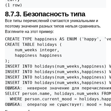
(1 row)
8.7.3. Безопасность типа
Все типы перечислений считаются уникальными и
поэтому значения разных типов нельзя сравнивать.
Взгляните на этот пример:
CREATE TYPE happiness AS ENUM ('happy', 've
CREATE TABLE holidays (

    num_weeks integer,

    happiness happiness

);

INSERT INTO holidays(num_weeks,happiness) V
INSERT INTO holidays(num_weeks,happiness) V
INSERT INTO holidays(num_weeks,happiness) V
INSERT INTO holidays(num_weeks,happiness) V
ОШИБКА:  неверное значение для перечисления
SELECT person.name, holidays.num_weeks FROM
  WHERE person.current_mood = holidays.happ
ОШИБКА:  оператор не существует: mood = ha