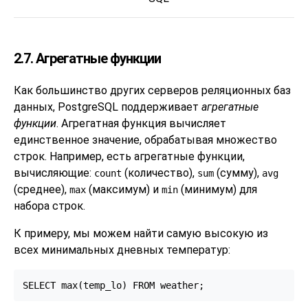
2.7. Агрегатные функции
Как большинство других серверов реляционных баз
данных,
PostgreSQL
поддерживает
агрегатные
функции
. Агрегатная функция вычисляет
единственное значение, обрабатывая множество
строк. Например, есть агрегатные функции,
вычисляющие:
(количество),
(сумму),
count
sum
avg
(среднее),
(максимум) и
(минимум) для
max
min
набора строк.
К примеру, мы можем найти самую высокую из
всех минимальных дневных температур:
SELECT max(temp_lo) FROM weather;