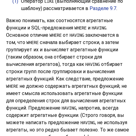
(1)
Оператор
(выполняющий сравнение по
LIKE
шаблону) рассматривается в
Разделе 9.7
.
Важно понимать, как соотносятся агрегатные
функции и
SQL
-предложения
и
.
WHERE
HAVING
Основное отличие
от
заключается в
WHERE
HAVING
том, что
сначала выбирает строки, а затем
WHERE
группирует их и вычисляет агрегатные функции
(таким образом, она отбирает строки для
вычисления агрегатов), тогда как
отбирает
HAVING
строки групп после группировки и вычисления
агрегатных функций. Как следствие, предложение
не должно содержать агрегатных функций; не
WHERE
имеет смысла использовать агрегатные функции
для определения строк для вычисления агрегатных
функций. Предложение
, напротив, всегда
HAVING
содержит агрегатные функции. (Строго говоря, вы
можете написать предложение
, не используя
HAVING
агрегаты, но это редко бывает полезно. То же самое