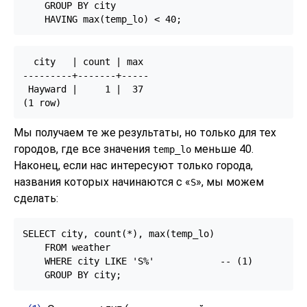
    GROUP BY city

    HAVING max(temp_lo) < 40;
  city   | count | max

---------+-------+-----

 Hayward |     1 |  37

Мы получаем те же результаты, но только для тех
городов, где все значения
меньше 40.
temp_lo
Наконец, если нас интересуют только города,
названия которых начинаются с
«
»
, мы можем
S
сделать:
SELECT city, count(*), max(temp_lo)

    FROM weather

    WHERE city LIKE 'S%'            -- 
(1)

    GROUP BY city;