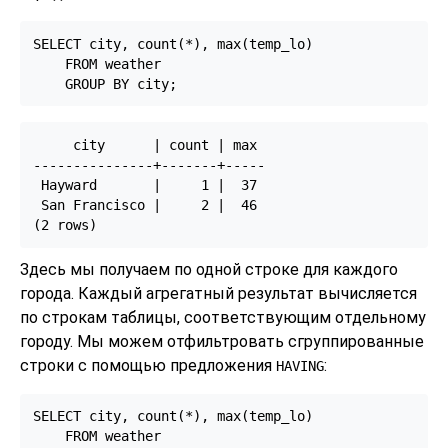
SELECT city, count(*), max(temp_lo)

    FROM weather

    GROUP BY city;
     city      | count | max

---------------+-------+-----

 Hayward       |     1 |  37

 San Francisco |     2 |  46

Здесь мы получаем по одной строке для каждого
города. Каждый агрегатный результат вычисляется
по строкам таблицы, соответствующим отдельному
городу. Мы можем отфильтровать сгруппированные
строки с помощью предложения
:
HAVING
SELECT city, count(*), max(temp_lo)

    FROM weather
