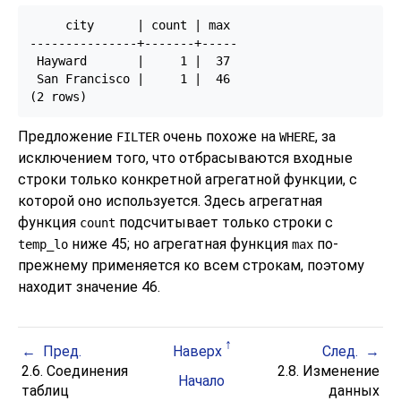
     city      | count | max

---------------+-------+-----

 Hayward       |     1 |  37

 San Francisco |     1 |  46

Предложение
очень похоже на
, за
FILTER
WHERE
исключением того, что отбрасываются входные
строки только конкретной агрегатной функции, с
которой оно используется. Здесь агрегатная
функция
подсчитывает только строки с
count
ниже 45; но агрегатная функция
по-
temp_lo
max
прежнему применяется ко всем строкам, поэтому
находит значение 46.
Пред.
Наверх
След.
2.6. Соединения
2.8. Изменение
Начало
таблиц
данных