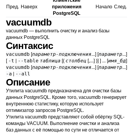
Клиентские
Пред.
Наверх
приложения
Начало
След.
PostgreSQL
vacuumdb
vacuumdb — выполнить очистку и анализ базы
данных
PostgreSQL
Синтаксис
vacuumdb
параметр-подключения
параметр
[
...] [
...]
-t
--table
таблица
столбец
имя_бд
[
|
[(
[,...] )] ] ... [
]
vacuumdb
параметр-подключения
параметр
[
...] [
...]
-a
--all
|
Описание
Утилита
vacuumdb
предназначена для очистки базы
данных
PostgreSQL
. Кроме того,
vacuumdb
генерирует
внутреннюю статистику, которую использует
оптимизатор запросов
PostgreSQL
.
Утилита
vacuumdb
представляют собой обёртку SQL-
команды
VACUUM
. Выполнение очистки и анализа
баз данных с её помощью по сути не отличается от