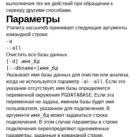
выполнения тех же действий при обращении к
серверу другими способами.
Параметры
Утилита
vacuumdb
принимает следующие аргументы
командной строки:
-a
--all
Очистить все базы данных.
[
-d
]
имя_бд
[
--dbname=
]
имя_бд
Указывает имя базы данных для очистки или анализа,
-a
--all
когда не используется параметр
/
. Если это
указание отсутствует, имя базы определяется
PGDATABASE
переменной окружения
. Если эта
переменная не задана, именем базы будет имя
пользователя, указанное для подключения. В
имя_бд
аргументе
может задаваться
строка
подключения
. В этом случае параметры в строке
подключения переопределяют одноимённые
параметры, заданные в командной строке.