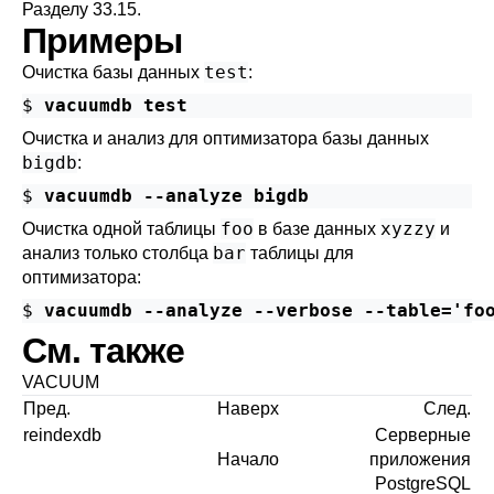
Разделу 33.15
.
Примеры
test
Очистка базы данных
:
$ 
vacuumdb test
Очистка и анализ для оптимизатора базы данных
bigdb
:
$ 
vacuumdb --analyze bigdb
foo
xyzzy
Очистка одной таблицы
в базе данных
и
bar
анализ только столбца
таблицы для
оптимизатора:
$ 
vacuumdb --analyze --verbose --table='fo
См. также
VACUUM
Пред.
Наверх
След.
reindexdb
Серверные
Начало
приложения
PostgreSQL