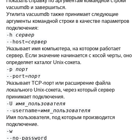
Показать справку по аргументам командной строки
vacuumdb
и завершиться.
Утилита
vacuumdb
также принимает следующие
аргументы командной строки в качестве параметров
подключения:
-h
сервер
--host=
сервер
Указывает имя компьютера, на котором работает
сервер. Если значение начинается с косой черты, оно
определяет каталог Unix-сокета.
-p
порт
--port=
порт
Указывает TCP-порт или расширение файла
локального Unix-сокета, через который сервер
принимает подключения.
-U
имя_пользователя
--username=
имя_пользователя
Имя пользователя, под которым производится
подключение.
-w
--no-password