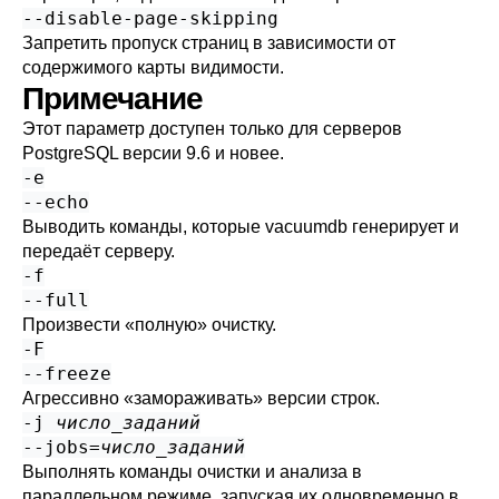
--disable-page-skipping
Запретить пропуск страниц в зависимости от
содержимого карты видимости.
Примечание
Этот параметр доступен только для серверов
PostgreSQL
версии 9.6 и новее.
-e
--echo
Выводить команды, которые
vacuumdb
генерирует и
передаёт серверу.
-f
--full
Произвести
«
полную
»
очистку.
-F
--freeze
Агрессивно
«
замораживать
»
версии строк.
-j
число_заданий
--jobs=
число_заданий
Выполнять команды очистки и анализа в
параллельном режиме, запуская их одновременно в