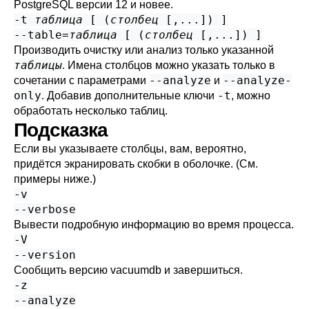
PostgreSQL
версии 12 и новее.
-t
таблица
[ (
столбец
[,...]) ]
--table=
таблица
[ (
столбец
[,...]) ]
Производить очистку или анализ только указанной
таблицы
. Имена столбцов можно указать только в
--analyze
--analyze-
сочетании с параметрами
и
only
-t
. Добавив дополнительные ключи
, можно
обработать несколько таблиц.
Подсказка
Если вы указываете столбцы, вам, вероятно,
придётся экранировать скобки в оболочке. (См.
примеры ниже.)
-v
--verbose
Вывести подробную информацию во время процесса.
-V
--version
Сообщить версию
vacuumdb
и завершиться.
-z
--analyze