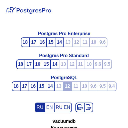
Postgres Pro Enterprise
18
17
16
15
14
13
12
11
10
9.6
Postgres Pro Standard
18
17
16
15
14
13
12
11
10
9.6
9.5
PostgreSQL
18
17
16
15
14
13
12
11
10
9.6
9.5
9.4
RU
EN
RU EN
vacuumdb