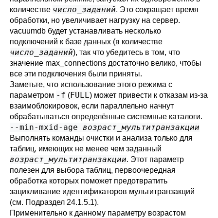
число_заданий
количестве
. Это сокращает время
обработки, но увеличивает нагрузку на сервер.
vacuumdb
будет устанавливать несколько
подключений к базе данных (в количестве
число_заданий
), так что убедитесь в том, что
значение
max_connections
достаточно велико, чтобы
все эти подключения были приняты.
Заметьте, что использование этого режима с
-f
FULL
параметром
(
) может привести к отказам из-за
взаимоблокировок, если параллельно начнут
обрабатываться определённые системные каталоги.
--min-mxid-age
возраст_мультитранзакции
Выполнять команды очистки и анализа только для
таблиц, имеющих не менее чем заданный
возраст_мультитранзакции
. Этот параметр
полезен для выбора таблиц, первоочередная
обработка которых поможет предотвратить
зацикливание идентификаторов мультитранзакций
(см.
Подраздел 24.1.5.1
).
Применительно к данному параметру возрастом