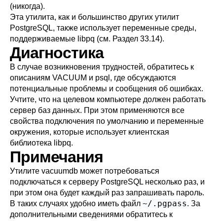
(никогда).
Эта утилита, как и большинство других утилит
PostgreSQL
, также использует переменные среды,
поддерживаемые
libpq
(см.
Раздел 33.14
).
Диагностика
В случае возникновения трудностей, обратитесь к
описаниям
VACUUM
и
psql
, где обсуждаются
потенциальные проблемы и сообщения об ошибках.
Учтите, что на целевом компьютере должен работать
сервер баз данных. При этом применяются все
свойства подключения по умолчанию и переменные
окружения, которые использует клиентская
библиотека
libpq
.
Примечания
Утилите
vacuumdb
может потребоваться
подключаться к серверу
PostgreSQL
несколько раз, и
при этом она будет каждый раз запрашивать пароль.
~/.pgpass
В таких случаях удобно иметь файл
. За
дополнительными сведениями обратитесь к