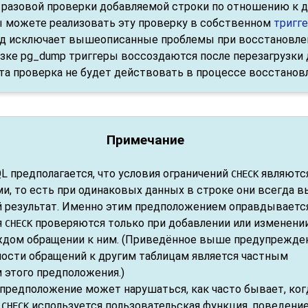
 разовой проверки добавляемой строки по отношению к 
ы можете реализовать эту проверку в собственном
тригг
од исключает вышеописанные проблемы при восстановлен
узке
pg_dump
триггеры воссоздаются после перезагрузки 
та проверка не будет действовать в процессе восстановл
Примечание
QL
предполагается, что условия ограничений
являютс
CHECK
и, то есть при одинаковых данных в строке они всегда 
 результат. Именно этим предположением оправдывается 
я
проверяются только при добавлении или изменении
CHECK
аждом обращении к ним. (Приведённое выше предупрежде
ости обращений к другим таблицам является частным
 этого предположения.)
 предположение может нарушаться, как часто бывает, ког
и
используется пользовательская функция, поведени
CHECK