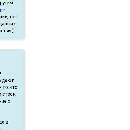
другим
ере
.
ии, так
данных,
ения.)
я
выдают
то, что
 строк,
ние о
да в
е