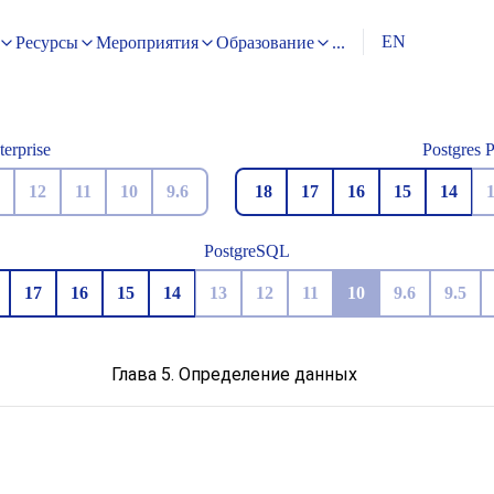
EN
Ресурсы
Мероприятия
Образование
...
terprise
Postgres 
12
11
10
9.6
18
17
16
15
14
PostgreSQL
17
16
15
14
13
12
11
10
9.6
9.5
Глава 5. Определение данных