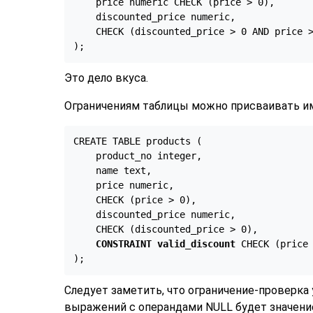
    price numeric CHECK (price > 0),

    discounted_price numeric,

    CHECK (discounted_price > 0 AND price >
);
Это дело вкуса.
Ограничениям таблицы можно присваивать име
CREATE TABLE products (

    product_no integer,

    name text,

    price numeric,

    CHECK (price > 0),

    discounted_price numeric,

    CHECK (discounted_price > 0),

CONSTRAINT valid_discount
 CHECK (price 
);
Следует заметить, что ограничение-проверка 
выражений с операндами NULL будет значение