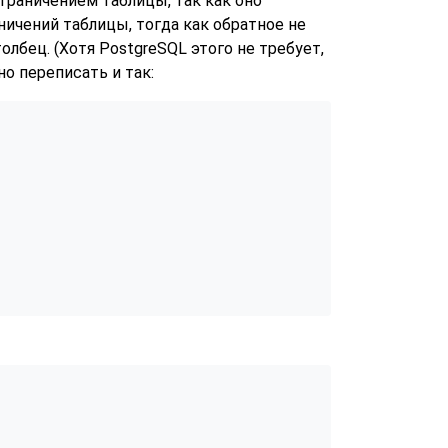
ограничением таблицы, так как оно
ичений таблицы, тогда как обратное не
толбец. (Хотя
PostgreSQL
этого не требует,
о переписать и так: