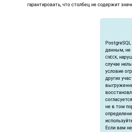
гарантировать, что столбец не содержит зна
PostgreSQL
данным, не
, нару
CHECK
случае нель
условие ог
других учас
выгруженны
восстановл
согласуется
не в том по
определения
используйт
Если вам н