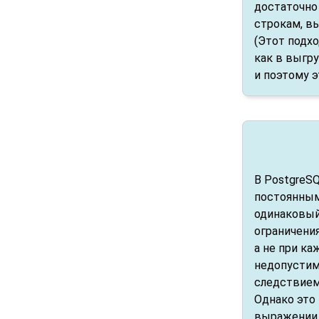
достаточно
строкам, в
(Этот подх
как в выгр
и поэтому э
В
PostgreS
постоянным
одинаковый
ограничени
а не при к
недопустим
следствием
Однако это
выражени