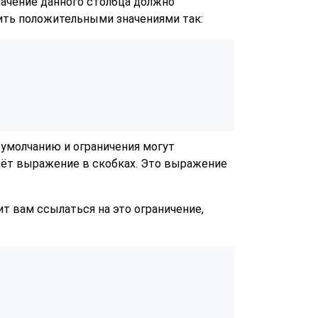
начение данного столбца должно
ить положительными значениями так:
о умолчанию и ограничения могут
дёт выражение в скобках. Это выражение
т вам ссылаться на это ограничение,