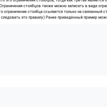
то это ограничения столбцов, тогда как третье является 
 Ограничения столбцов также можно записать в виде огран
то ограничение столбца ссылается только на связанный с
следовать это правилу.) Ранее приведённый пример можн