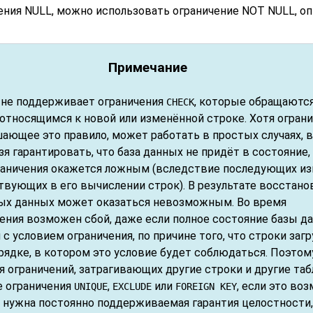
чения NULL, можно использовать ограничение NOT NULL, о
Примечание
не поддерживает ограничения
, которые обращаются
CHECK
 относящимся к новой или изменённой строке. Хотя огран
шающее это правило, может работать в простых случаях, 
зя гарантировать, что база данных не придёт в состояние,
раничения окажется ложным (вследствие последующих и
твующих в его вычислении строк). В результате восстано
х данных может оказаться невозможным. Во время
ения возможен сбой, даже если полное состояние базы д
 с условием ограничения, по причине того, что строки за
рядке, в котором это условие будет соблюдаться. Поэтом
 ограничений, затрагивающих другие строки и другие таб
е ограничения
,
или
, если это во
UNIQUE
EXCLUDE
FOREIGN KEY
е нужна постоянно поддерживаемая гарантия целостности,