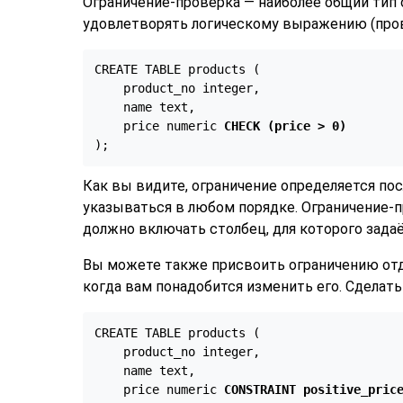
Ограничение-проверка — наиболее общий тип о
удовлетворять логическому выражению (пров
CREATE TABLE products (

    product_no integer,

    name text,

    price numeric 
CHECK (price > 0)
);
Как вы видите, ограничение определяется пос
указываться в любом порядке. Ограничение-
должно включать столбец, для которого задаё
Вы можете также присвоить ограничению отде
когда вам понадобится изменить его. Сделать
CREATE TABLE products (

    product_no integer,

    name text,

    price numeric 
CONSTRAINT positive_pric