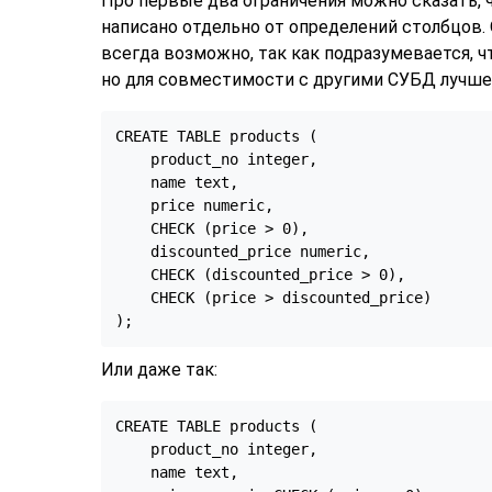
Про первые два ограничения можно сказать, ч
написано отдельно от определений столбцов.
всегда возможно, так как подразумевается, ч
но для совместимости с другими СУБД лучше 
CREATE TABLE products (

    product_no integer,

    name text,

    price numeric,

    CHECK (price > 0),

    discounted_price numeric,

    CHECK (discounted_price > 0),

    CHECK (price > discounted_price)

);
Или даже так:
CREATE TABLE products (

    product_no integer,

    name text,
