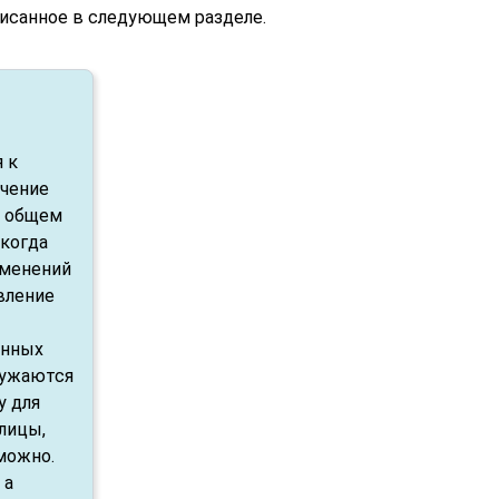
писанное в следующем разделе.
 к
ичение
в общем
 когда
зменений
вление
анных
гружаются
у для
лицы,
зможно.
 а