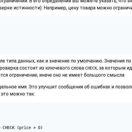
граничений. В его определении вы можете указать, что з
ерке истинности). Например, цену товара можно огранич
ле типа данных, как и значение по умолчанию. Значения п
проверка состоит из ключевого слова
, за которым и
CHECK
тся ограничение, иначе оно не имеет большого смысла.
льное имя. Это улучшит сообщения об ошибках и позволи
 это можно так:
e
 CHECK (price > 0)
