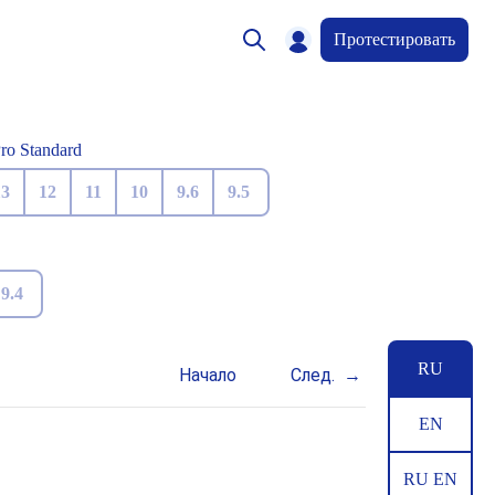
Протестировать
Pro Standard
13
12
11
10
9.6
9.5
9.4
RU
Начало
След.
EN
RU EN