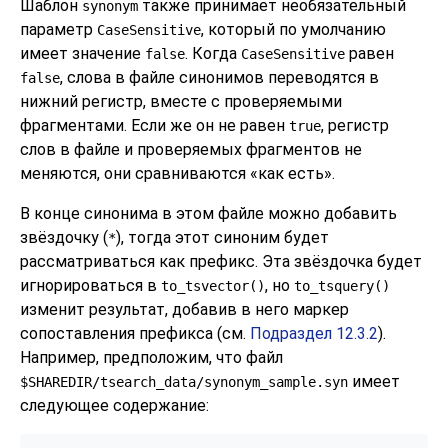
Шаблон
также принимает необязательный
synonym
параметр
, который по умолчанию
CaseSensitive
имеет значение
. Когда
равен
false
CaseSensitive
, слова в файле синонимов переводятся в
false
нижний регистр, вместе с проверяемыми
фрагментами. Если же он не равен
, регистр
true
слов в файле и проверяемых фрагментов не
меняются, они сравниваются «как есть».
В конце синонима в этом файле можно добавить
звёздочку (
), тогда этот синоним будет
*
рассматриваться как префикс. Эта звёздочка будет
игнорироваться в
, но
to_tsvector()
to_tsquery()
изменит результат, добавив в него маркер
сопоставления префикса (см.
Подраздел 12.3.2
).
Например, предположим, что файл
имеет
$SHAREDIR/tsearch_data/synonym_sample.syn
следующее содержание: