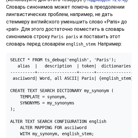
Словарь синонимов может помочь в преодолении
лингвистических проблем, например, не дать
стеммеру английского уменьшить слово
«
Paris
»
до
«
pari
»
. Для этого достаточно поместить в словарь
синонимов строку
и поставить этот
Paris paris
словарь перед словарём
. Например:
english_stem
SELECT * FROM ts_debug('english', 'Paris');

   alias  |   description  | token|  dictionaries | 
----------+----------------+------+---------------+-
 asciiword| Word, all ASCII| Paris| {english_stem}| 
CREATE TEXT SEARCH DICTIONARY my_synonym (

    TEMPLATE = synonym,

    SYNONYMS = my_synonyms

);

ALTER TEXT SEARCH CONFIGURATION english

    ALTER MAPPING FOR asciiword

    WITH my_synonym, english_stem;
