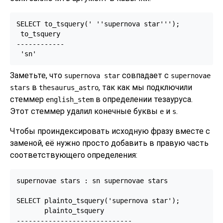
SELECT to_tsquery(' ''supernova star''');

 to_tsquery

------------

Заметьте, что
совпадает с
supernova star
supernovae
в
, так как мы подключили
stars
thesaurus_astro
стеммер
в определении тезауруса.
english_stem
Этот стеммер удалил конечные буквы
и
.
e
s
Чтобы проиндексировать исходную фразу вместе с
заменой, её нужно просто добавить в правую часть
соответствующего определения:
supernovae stars : sn supernovae stars

SELECT plainto_tsquery('supernova star');

       plainto_tsquery

-----------------------------
