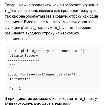
Теперь можно проверить, как он работает. Функция
не очень полезна для проверки тезауруса,
ts_lexize
так как она обрабатывает входную строку как один
фрагмент. Вместо неё мы можем использовать
функции
и
, которые
plainto_tsquery
to_tsvector
разбивают входную строку на несколько
фрагментов:
SELECT plainto_tsquery('supernova star');

 plainto_tsquery

-----------------

 'sn'

SELECT to_tsvector('supernova star');

 to_tsvector

-------------

В принципе так же можно использовать
,
to_tsquery
если заключить аргумент в кавычки: