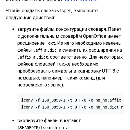
Чтобы создать словарь
Ispell
, выполните
следующие действия:
загрузите файлы конфигурации словаря. Пакет
с дополнительным словарём
OpenOffice
имеет
расширение
. Из него необходимо извлечь
.oxt
файлы
и
, и сменить их расширения на
.aff
.dic
и
, соответственно. Для некоторых
.affix
.dict
файлов словарей также необходимо
преобразовать символы в кодировку UTF-8 с
помощью, например, таких команд (для
норвежского языка):
iconv -f ISO_8859-1 -t UTF-8 -o nn_no.affix nn_
iconv -f ISO_8859-1 -t UTF-8 -o nn_no.dict nn_
скопируйте файлы в каталог
$SHAREDIR/tsearch_data