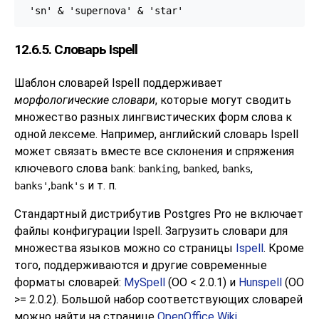
12.6.5. Словарь
Ispell
Шаблон словарей
Ispell
поддерживает
морфологические словари
, которые могут сводить
множество разных лингвистических форм слова к
одной лексеме. Например, английский словарь
Ispell
может связать вместе все склонения и спряжения
ключевого слова
:
,
,
,
bank
banking
banked
banks
,
и т. п.
banks'
bank's
Стандартный дистрибутив
Postgres Pro
не включает
файлы конфигурации
Ispell
. Загрузить словари для
множества языков можно со страницы
Ispell
. Кроме
того, поддерживаются и другие современные
форматы словарей:
MySpell
(OO < 2.0.1) и
Hunspell
(OO
>= 2.0.2). Большой набор соответствующих словарей
можно найти на странице
OpenOffice Wiki
.