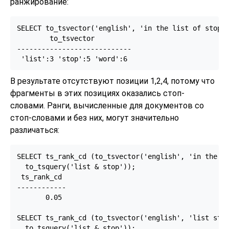
ранжирование:
SELECT to_tsvector('english', 'in the list of stop w
        to_tsvector

----------------------------

В результате отсутствуют позиции 1,2,4, потому что
фрагменты в этих позициях оказались стоп-
словами. Ранги, вычисленные для документов со
стоп-словами и без них, могут значительно
различаться:
SELECT ts_rank_cd (to_tsvector('english', 'in the li
  to_tsquery('list & stop'));

 ts_rank_cd

------------

       0.05

SELECT ts_rank_cd (to_tsvector('english', 'list stop
  to_tsquery('list & stop'));
