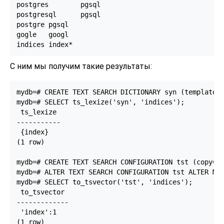
postgres        pgsql

postgresql      pgsql

postgre pgsql

gogle   googl

indices index*
С ним мы получим такие результаты:
mydb=# CREATE TEXT SEARCH DICTIONARY syn (template=s
mydb=# SELECT ts_lexize('syn', 'indices');

 ts_lexize

-----------

 {index}

(1 row)

mydb=# CREATE TEXT SEARCH CONFIGURATION tst (copy=si
mydb=# ALTER TEXT SEARCH CONFIGURATION tst ALTER MAP
mydb=# SELECT to_tsvector('tst', 'indices');

 to_tsvector

-------------

 'index':1

(1 row)
