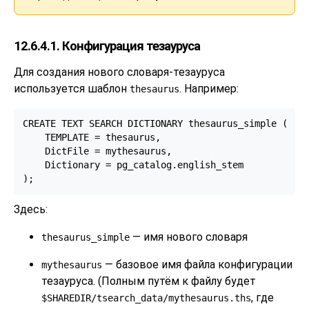
12.6.4.1. Конфигурация тезауруса
Для создания нового словаря-тезауруса
используется шаблон
. Например:
thesaurus
CREATE TEXT SEARCH DICTIONARY thesaurus_simple (

    TEMPLATE = thesaurus,

    DictFile = mythesaurus,

    Dictionary = pg_catalog.english_stem

);
Здесь:
— имя нового словаря
thesaurus_simple
— базовое имя файла конфигурации
mythesaurus
тезауруса. (Полным путём к файлу будет
, где
$SHAREDIR/tsearch_data/mythesaurus.ths