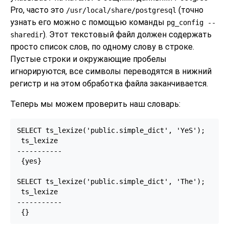
Pro
, часто это
(точно
/usr/local/share/postgresql
узнать его можно с помощью команды
pg_config --
). Этот текстовый файл должен содержать
sharedir
просто список слов, по одному слову в строке.
Пустые строки и окружающие пробелы
игнорируются, все символы переводятся в нижний
регистр и на этом обработка файла заканчивается.
Теперь мы можем проверить наш словарь:
SELECT ts_lexize('public.simple_dict', 'YeS');

 ts_lexize

-----------

 {yes}

SELECT ts_lexize('public.simple_dict', 'The');

 ts_lexize

-----------
