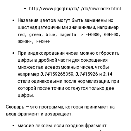
http://www.pgsql.ru/db/../db/mw/index.html
Названия цветов могут быть заменены их
шестнадцатеричными значениями, например
red, green, blue, magenta -> FF0000, 00FF00,
0000FF, FF00FF
При индексировании чисел можно отбросить
цифры в дробной части для сокращения
множества всевозможных чисел, чтобы
например
3.14
159265359,
3.14
15926 и
3.14
стали одинаковыми после нормализации, при
которой после точки останутся только две
цифры.
Словарь — это программа, которая принимает на
вход фрагмент и возвращает:
массив лексем, если входной фрагмент