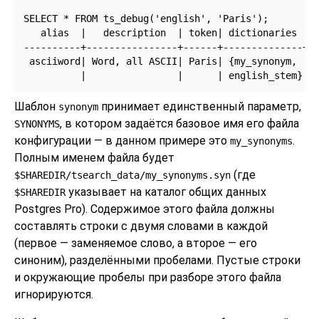
SELECT * FROM ts_debug('english', 'Paris');

   alias  |   description  | token| dictionaries | d
----------+----------------+------+--------------+--
 asciiword| Word, all ASCII| Paris| {my_synonym, | m
Шаблон
принимает единственный параметр,
synonym
, в котором задаётся базовое имя его файла
SYNONYMS
конфигурации — в данном примере это
.
my_synonyms
Полным именем файла будет
(где
$SHAREDIR/tsearch_data/my_synonyms.syn
указывает на каталог общих данных
$SHAREDIR
Postgres Pro
). Содержимое этого файла должны
составлять строки с двумя словами в каждой
(первое — заменяемое слово, а второе — его
синоним), разделёнными пробелами. Пустые строки
и окружающие пробелы при разборе этого файла
игнорируются.