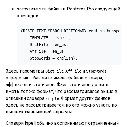
загрузите эти файлы в Postgres Pro следующей
командой:
CREATE TEXT SEARCH DICTIONARY english_hunspell 
    TEMPLATE = ispell,

    DictFile = en_us,

    AffFile = en_us,

    Stopwords = english);
Здесь параметры
,
и
DictFile
AffFile
StopWords
определяют базовые имена файлов словаря,
аффиксов и стоп-слов. Файл стоп-слов должен
иметь тот же формат, что рассматривался выше в
описании словаря
. Формат других файлов
simple
здесь не рассматривается, но его можно узнать по
вышеуказанным веб-адресам.
Словари Ispell обычно воспринимают ограниченный