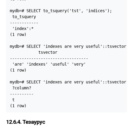
mydb=# SELECT to_tsquery('tst', 'indices');

 to_tsquery

------------

 'index':*

(1 row)

mydb=# SELECT 'indexes are very useful'::tsvector;

            tsvector             

---------------------------------

 'are' 'indexes' 'useful' 'very'

(1 row)

mydb=# SELECT 'indexes are very useful'::tsvector @@
 ?column?

----------

 t

12.6.4. Тезаурус