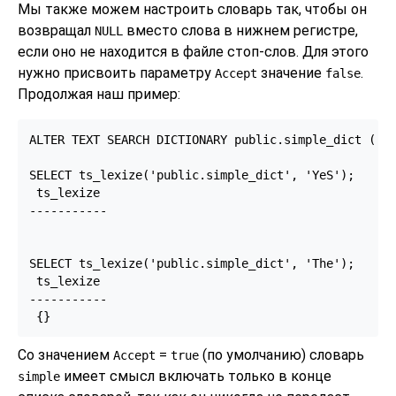
Мы также можем настроить словарь так, чтобы он
возвращал
вместо слова в нижнем регистре,
NULL
если оно не находится в файле стоп-слов. Для этого
нужно присвоить параметру
значение
.
Accept
false
Продолжая наш пример:
ALTER TEXT SEARCH DICTIONARY public.simple_dict ( Ac
SELECT ts_lexize('public.simple_dict', 'YeS');

 ts_lexize

-----------

SELECT ts_lexize('public.simple_dict', 'The');

 ts_lexize

-----------

Со значением
=
(по умолчанию) словарь
Accept
true
имеет смысл включать только в конце
simple