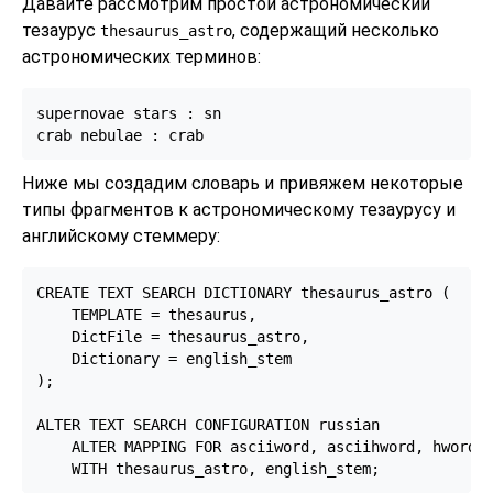
Давайте рассмотрим простой астрономический
тезаурус
, содержащий несколько
thesaurus_astro
астрономических терминов:
supernovae stars : sn

crab nebulae : crab
Ниже мы создадим словарь и привяжем некоторые
типы фрагментов к астрономическому тезаурусу и
английскому стеммеру:
CREATE TEXT SEARCH DICTIONARY thesaurus_astro (

    TEMPLATE = thesaurus,

    DictFile = thesaurus_astro,

    Dictionary = english_stem

);

ALTER TEXT SEARCH CONFIGURATION russian

    ALTER MAPPING FOR asciiword, asciihword, hword_a
    WITH thesaurus_astro, english_stem;