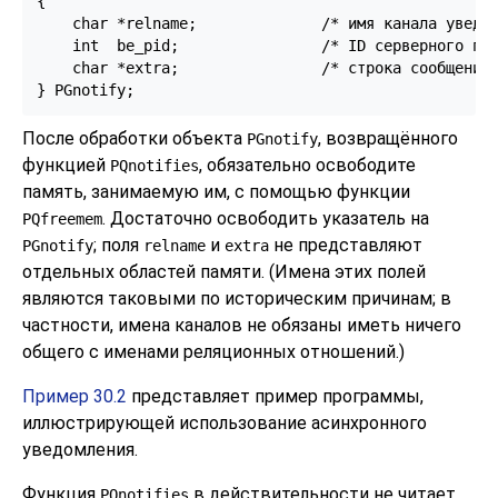
{

    char *relname;              /* имя канала уведом
    int  be_pid;                /* ID серверного про
    char *extra;                /* строка сообщения 
После обработки объекта
, возвращённого
PGnotify
функцией
, обязательно освободите
PQnotifies
память, занимаемую им, с помощью функции
. Достаточно освободить указатель на
PQfreemem
; поля
и
не представляют
PGnotify
relname
extra
отдельных областей памяти. (Имена этих полей
являются таковыми по историческим причинам; в
частности, имена каналов не обязаны иметь ничего
общего с именами реляционных отношений.)
Пример 30.2
представляет пример программы,
иллюстрирующей использование асинхронного
уведомления.
Функция
в действительности не читает
PQnotifies