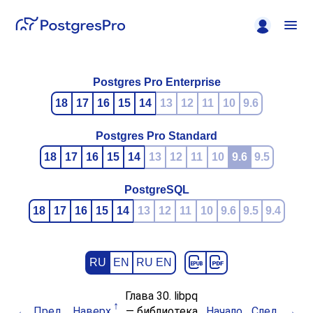
Postgres Pro Enterprise
18
17
16
15
14
13
12
11
10
9.6
Postgres Pro Standard
18
17
16
15
14
13
12
11
10
9.6
9.5
PostgreSQL
18
17
16
15
14
13
12
11
10
9.6
9.5
9.4
RU
EN
RU EN
Глава 30.
libpq
Пред.
Наверх
— библиотека
Начало
След.