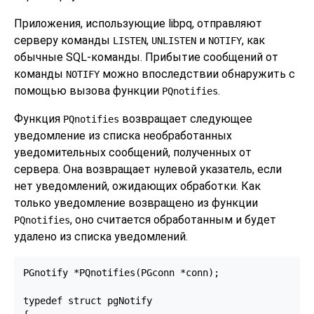
Приложения, использующие
libpq
, отправляют
серверу команды
,
и
, как
LISTEN
UNLISTEN
NOTIFY
обычные SQL-команды. Прибытие сообщений от
команды
можно впоследствии обнаружить с
NOTIFY
помощью вызова функции
.
PQnotifies
Функция
возвращает следующее
PQnotifies
уведомление из списка необработанных
уведомительных сообщений, полученных от
сервера. Она возвращает нулевой указатель, если
нет уведомлений, ожидающих обработки. Как
только уведомление возвращено из функции
, оно считается обработанным и будет
PQnotifies
удалено из списка уведомлений.
PGnotify *PQnotifies(PGconn *conn);

typedef struct pgNotify
