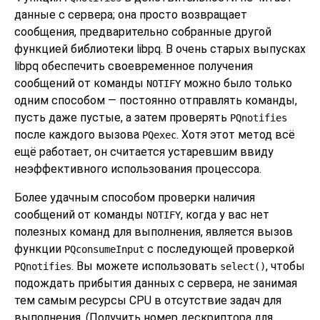
данные с сервера; она просто возвращает
сообщения, предварительно собранные другой
функцией библиотеки
libpq
. В очень старых выпусках
libpq
обеспечить своевременное получения
сообщений от команды
можно было только
NOTIFY
одним способом — постоянно отправлять команды,
пусть даже пустые, а затем проверять
PQnotifies
после каждого вызова
. Хотя этот метод всё
PQexec
ещё работает, он считается устаревшим ввиду
неэффективного использования процессора.
Более удачным способом проверки наличия
сообщений от команды
, когда у вас нет
NOTIFY
полезных команд для выполнения, является вызов
функции
с последующей проверкой
PQconsumeInput
. Вы можете использовать
, чтобы
PQnotifies
select()
подождать прибытия данных с сервера, не занимая
тем самым ресурсы
CPU
в отсутствие задач для
выполнения. (Получить номер дескриптора для