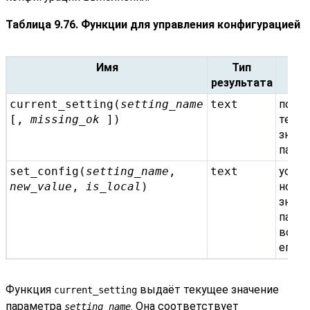
Таблица 9.76. Функции для управления конфигурацией
Имя
Тип
Оп
результата
current_setting(
setting_name
text
получ
[,
missing_ok
])
теку
значе
пара
set_config(
setting_name
,
text
устан
new_value
,
is_local
)
ново
значе
парам
возв
его
Функция
выдаёт текущее значение
current_setting
параметра
. Она соответствует
setting_name