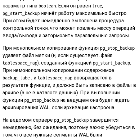
параметр типа
. Если он равен
,
boolean
true
начнёт работу максимально быстро.
pg_start_backup
При этом будет немедленно выполнена процедура
контрольной точки, что может повлечь массу операций
ввода/вывода и затормозить параллельные запросы.
При монопольном копировании функция
pg_stop_backup
удаляет файл метки (и, если существует, файл
), созданный функцией
.
tablespace_map
pg_start_backup
При немонопольном копировании содержимое
и
возвращается в
backup_label
tablespace_map
результате функции, и должно быть записано в файлы в
архиве (а не в каталоге данных). При выполнении
функции
на ведущем она будет ждать
pg_stop_backup
архивирования WAL, если архивация настроена.
На ведомом сервере
завершится
pg_stop_backup
немедленно, без ожидания, поэтому важно убедиться в
том, что все нужные сегменты WAL были