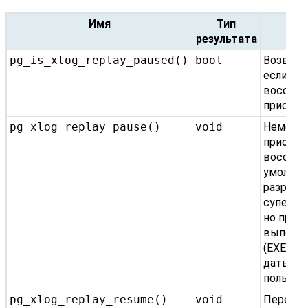
Имя
Тип
Оп
результата
pg_is_xlog_replay_paused()
bool
Возвраща
если
восстан
приоста
pg_xlog_replay_pause()
void
Немедл
приоста
восстан
умолча
разреше
суперпо
но право
выполн
(EXECUT
дать и 
пользов
pg_xlog_replay_resume()
void
Перезап