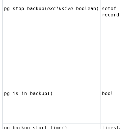
pg_stop_backup(
exclusive
boolean
)
setof
record
pg_is_in_backup()
bool
pg_backup_start_time()
timestamp