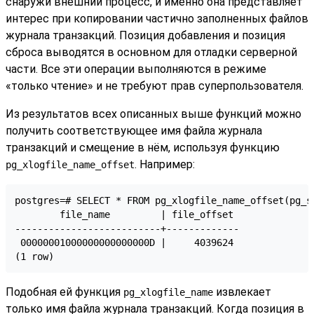
снаружи внешний процесс, и именно она представляет
интерес при копировании частично заполненных файлов
журнала транзакций. Позиция добавления и позиция
сброса выводятся в основном для отладки серверной
части. Все эти операции выполняются в режиме
«только чтение» и не требуют прав суперпользователя.
Из результатов всех описанных выше функций можно
получить соответствующее имя файла журнала
транзакций и смещение в нём, используя функцию
. Например:
pg_xlogfile_name_offset
postgres=# SELECT * FROM pg_xlogfile_name_offset(pg_st
        file_name         | file_offset 

--------------------------+-------------

 00000001000000000000000D |     4039624

(1 row)
Подобная ей функция
извлекает
pg_xlogfile_name
только имя файла журнала транзакций. Когда позиция в