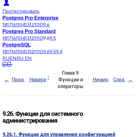
Протестировать
Postgres Pro Enterprise
18
17
16
15
14
13
12
11
10
9.6
Postgres Pro Standard
18
17
16
15
14
13
12
11
10
9.6
9.5
PostgreSQL
18
17
16
15
14
13
12
11
10
9.6
9.5
9.4
RU
EN
RU EN
Глава 9.
Пред.
Наверх
Функции и
Начало
След.
операторы
9.26. Функции для системного
администрирования
9.26.1. Функции для управления конфигурацией