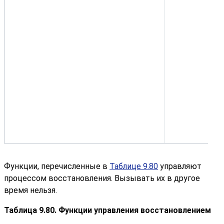
в
о
о
н
к
в
п
с
з
р
в
э
в
Функции, перечисленные в
Таблице 9.80
управляют
процессом восстановления. Вызывать их в другое
время нельзя.
Таблица 9.80. Функции управления восстановлением