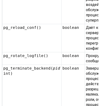
воздейств
обслужив
процессы 
суперпольз
pg_reload_conf()
boolean
Даёт кома
серверны
процессам
перегрузи
конфигура
pg_rotate_logfile()
boolean
Прокручив
сообщений
pg_terminate_backend(
pid
boolean
Завершае
int
)
обслужив
процесс. Э
действие
разрешаетс
являющимс
роли, обс
процесс к