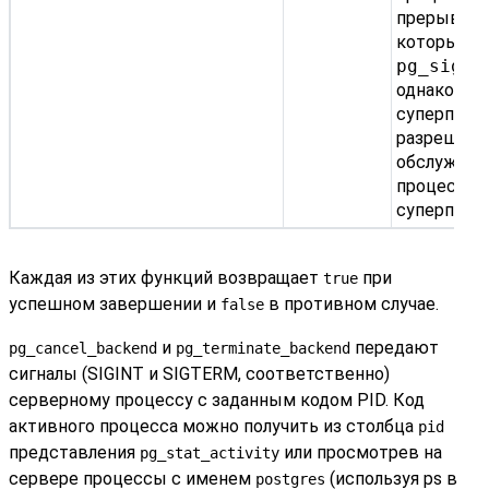
прерываетс
которым д
pg_signa
однако тол
суперполь
разрешено
обслужив
процессы 
суперпольз
Каждая из этих функций возвращает
при
true
успешном завершении и
в противном случае.
false
и
передают
pg_cancel_backend
pg_terminate_backend
сигналы (
SIGINT
и
SIGTERM
, соответственно)
серверному процессу с заданным кодом PID. Код
активного процесса можно получить из столбца
pid
представления
или просмотрев на
pg_stat_activity
сервере процессы с именем
(используя
ps
в
postgres