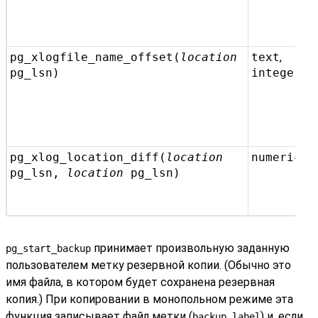
pg_xlogfile_name_offset(
location
text
,
pg_lsn
)
integer
pg_xlog_location_diff(
location
numeric
pg_lsn
,
location
pg_lsn
)
принимает произвольную заданную
pg_start_backup
пользователем метку резервной копии. (Обычно это
имя файла, в котором будет сохранена резервная
копия.) При копировании в монопольном режиме эта
функция записывает файл метки (
) и, если
backup_label