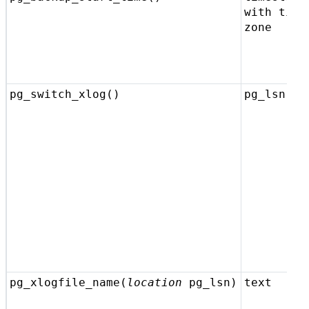
with time
zone
pg_switch_xlog()
pg_lsn
pg_xlogfile_name(
location
pg_lsn
)
text