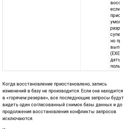
восстан
если он
приоста
умолча
разреше
суперпо
но право
выполн
(EXECUT
дать и 
пользов
Когда восстановление приостановлено, запись
изменений в базу не производится. Если она находится
в «горячем резерве», все последующие запросы будут
видеть один согласованный снимок базы данных и до
продолжения восстановления конфликты запросов
исключаются.