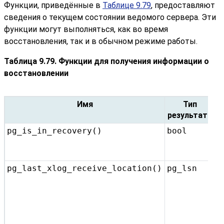
Функции, приведённые в
Таблице 9.79
, предоставляют
сведения о текущем состоянии ведомого сервера. Эти
функции могут выполняться, как во время
восстановления, так и в обычном режиме работы.
Таблица 9.79. Функции для получения информации о
восстановлении
Имя
Тип
результата
pg_is_in_recovery()
bool
В
п
в
pg_last_xlog_receive_location()
pg_lsn
П
п
ж
т
п
з