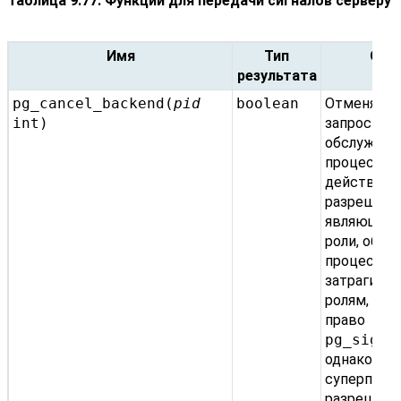
Таблица 9.77. Функции для передачи сигналов серверу
Имя
Тип
Опи
результата
pg_cancel_backend(
pid
boolean
Отменяет 
int
)
запрос в
обслужив
процессе. 
действие
разрешаетс
являющимс
роли, обс
процесс к
затрагивае
ролям, ко
право
pg_signa
однако тол
суперполь
разрешено