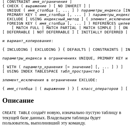
[ CONSTRAINT 
имя_ограничения
 ]

{ CHECK ( 
выражение
 ) [ NO INHERIT ] |

  UNIQUE ( 
имя_столбца
 [, ... ] ) 
параметры_индекса
 [
IN
  PRIMARY KEY ( 
имя_столбца
 [, ... ] ) 
параметры_индекс
  EXCLUDE [ USING 
индексный_метод
 ] ( 
элемент_исключени
  FOREIGN KEY ( 
имя_столбца
 [, ... ] ) REFERENCES 
целев
    [ MATCH FULL | MATCH PARTIAL | MATCH SIMPLE ] [ ON 
[ DEFERRABLE | NOT DEFERRABLE ] [ INITIALLY DEFERRED | 
и 
вариант_копирования
:
{ INCLUDING | EXCLUDING } { DEFAULTS | CONSTRAINTS | IN
параметры_индекса
 в ограничениях 
UNIQUE
, 
PRIMARY KEY
 и 
[ WITH ( 
параметр_хранения
 [= 
значение
] [, ... ] ) ]

[ USING INDEX TABLESPACE 
табл_пространство
 ]

элемент_исключения
 в ограничении 
EXCLUDE
:
{ 
имя_столбца
 | ( 
выражение
 ) } [ 
класс_операторов
 ] [ 
Описание
создаёт новую, изначально пустую таблицу в
CREATE TABLE
текущей базе данных. Владельцем таблицы будет
пользователь, выполнивший эту команду.