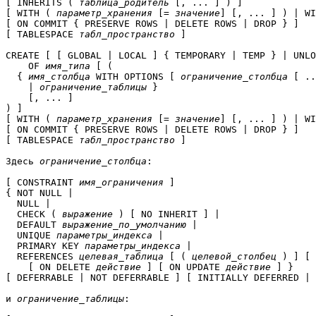
[ INHERITS ( 
таблица_родитель
 [, ... ] ) ]

[ WITH ( 
параметр_хранения
 [= 
значение
] [, ... ] ) | WI
[ ON COMMIT { PRESERVE ROWS | DELETE ROWS | DROP } ]

[ TABLESPACE 
табл_пространство
 ]

CREATE [ [ GLOBAL | LOCAL ] { TEMPORARY | TEMP } | UNLO
    OF 
имя_типа
 [ (

  { 
имя_столбца
 WITH OPTIONS [ 
ограничение_столбца
 [ ..
    | 
ограничение_таблицы
 }

    [, ... ]

) ]

[ WITH ( 
параметр_хранения
 [= 
значение
] [, ... ] ) | WI
[ ON COMMIT { PRESERVE ROWS | DELETE ROWS | DROP } ]

[ TABLESPACE 
табл_пространство
 ]

Здесь 
ограничение_столбца
:
[ CONSTRAINT 
имя_ограничения
 ]

{ NOT NULL |

  NULL |

  CHECK ( 
выражение
 ) [ NO INHERIT ] |

  DEFAULT 
выражение_по_умолчанию
 |

  UNIQUE 
параметры_индекса
 |

  PRIMARY KEY 
параметры_индекса
 |

  REFERENCES 
целевая_таблица
 [ ( 
целевой_столбец
 ) ] [ 
    [ ON DELETE 
действие
 ] [ ON UPDATE 
действие
 ] }

[ DEFERRABLE | NOT DEFERRABLE ] [ INITIALLY DEFERRED | 
и 
ограничение_таблицы
: