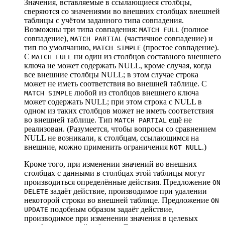
Значения, вставляемые в ссылающиеся столбцы,
сверяются со значениями во внешних столбцах внешней
таблицы с учётом заданного типа совпадения.
Возможны три типа совпадения:
(полное
MATCH FULL
совпадение),
(частичное совпадение) и
MATCH PARTIAL
тип по умолчанию,
(простое совпадение).
MATCH SIMPLE
С
ни один из столбцов составного внешнего
MATCH FULL
ключа не может содержать NULL, кроме случая, когда
все внешние столбцы NULL; в этом случае строка
может не иметь соответствия во внешней таблице. С
любой из столбцов внешнего ключа
MATCH SIMPLE
может содержать NULL; при этом строка с NULL в
одном из таких столбцов может не иметь соответствия
во внешней таблице. Тип
ещё не
MATCH PARTIAL
реализован. (Разумеется, чтобы вопросы со сравнением
NULL не возникали, к столбцам, ссылающимся на
внешние, можно применить ограничения
.)
NOT NULL
Кроме того, при изменении значений во внешних
столбцах с данными в столбцах этой таблицы могут
производиться определённые действия. Предложение
ON
задаёт действие, производимое при удалении
DELETE
некоторой строки во внешней таблице. Предложение
ON
подобным образом задаёт действие,
UPDATE
производимое при изменении значения в целевых