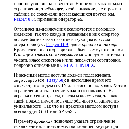
простое условие на равенство. Например, можно задать
ограничение, требующее, чтобы никакие две строки в
таблице не содержали пересекающихся кругов (см.
Раздел 8.8
), применив оператор
.
&&
Ограничения-исключения реализуются с помощью
индексов, так что каждый указанный в них оператор
должен быть связан с соответствующим классом
операторов (см.
Раздел 11.9
) для
.
индексного_метода
Кроме того, операторы должны быть коммутативными.
В каждом
можно дополнительно
элементе_исключения
указать класс оператора и/или параметры сортировки,
подробно описанные в
CREATE INDEX
.
Индексный метод доступа должен поддерживать
(см.
Главу 58
); в настоящее время это
amgettuple
означает, что индексы
GIN
для этого не подходят. Хотя в
ограничении-исключении можно использовать B-
деревья и хеш-индексы, в этом мало смысла, так как
такой подход ничем не лучше обычного ограничения
уникальности. Так что на практике методом доступа
всегда будет
GiST
или
SP-GiST
.
Параметр
позволяет указать ограничение-
предикат
исключение для подмножества таблицы; внутри при