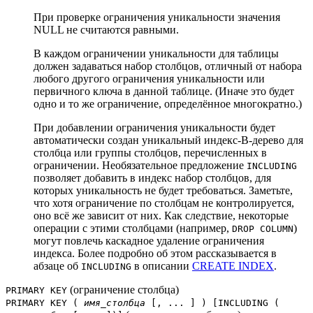
При проверке ограничения уникальности значения
NULL не считаются равными.
В каждом ограничении уникальности для таблицы
должен задаваться набор столбцов, отличный от набора
любого другого ограничения уникальности или
первичного ключа в данной таблице. (Иначе это будет
одно и то же ограничение, определённое многократно.)
При добавлении ограничения уникальности будет
автоматически создан уникальный индекс-B-дерево для
столбца или группы столбцов, перечисленных в
ограничении. Необязательное предложение
INCLUDING
позволяет добавить в индекс набор столбцов, для
которых уникальность не будет требоваться. Заметьте,
что хотя ограничение по столбцам не контролируется,
оно всё же зависит от них. Как следствие, некоторые
операции с этими столбцами (например,
)
DROP COLUMN
могут повлечь каскадное удаление ограничения
индекса. Более подробно об этом рассказывается в
абзаце об
в описании
CREATE INDEX
.
INCLUDING
(ограничение столбца)
PRIMARY KEY
PRIMARY KEY (
имя_столбца
[, ... ] ) [
INCLUDING (