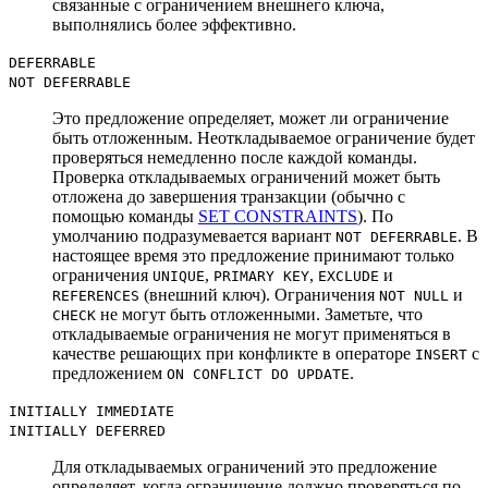
связанные с ограничением внешнего ключа,
выполнялись более эффективно.
DEFERRABLE
NOT DEFERRABLE
Это предложение определяет, может ли ограничение
быть отложенным. Неоткладываемое ограничение будет
проверяться немедленно после каждой команды.
Проверка откладываемых ограничений может быть
отложена до завершения транзакции (обычно с
помощью команды
SET CONSTRAINTS
). По
умолчанию подразумевается вариант
. В
NOT DEFERRABLE
настоящее время это предложение принимают только
ограничения
,
,
и
UNIQUE
PRIMARY KEY
EXCLUDE
(внешний ключ). Ограничения
и
REFERENCES
NOT NULL
не могут быть отложенными. Заметьте, что
CHECK
откладываемые ограничения не могут применяться в
качестве решающих при конфликте в операторе
с
INSERT
предложением
.
ON CONFLICT DO UPDATE
INITIALLY IMMEDIATE
INITIALLY DEFERRED
Для откладываемых ограничений это предложение
определяет, когда ограничение должно проверяться по