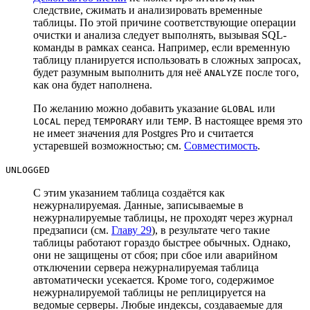
следствие, сжимать и анализировать временные
таблицы. По этой причине соответствующие операции
очистки и анализа следует выполнять, вызывая SQL-
команды в рамках сеанса. Например, если временную
таблицу планируется использовать в сложных запросах,
будет разумным выполнить для неё
после того,
ANALYZE
как она будет наполнена.
По желанию можно добавить указание
или
GLOBAL
перед
или
. В настоящее время это
LOCAL
TEMPORARY
TEMP
не имеет значения для
Postgres Pro
и считается
устаревшей возможностью; см.
Совместимость
.
UNLOGGED
С этим указанием таблица создаётся как
нежурналируемая. Данные, записываемые в
нежурналируемые таблицы, не проходят через журнал
предзаписи (см.
Главу 29
), в результате чего такие
таблицы работают гораздо быстрее обычных. Однако,
они не защищены от сбоя; при сбое или аварийном
отключении сервера нежурналируемая таблица
автоматически усекается. Кроме того, содержимое
нежурналируемой таблицы не реплицируется на
ведомые серверы. Любые индексы, создаваемые для