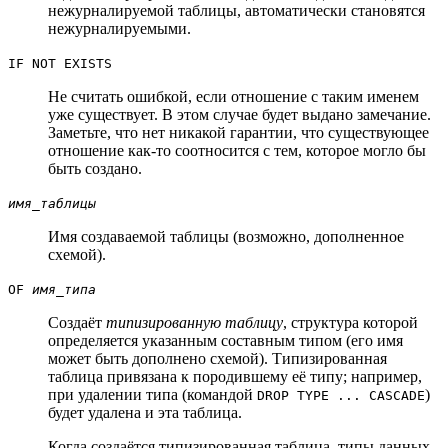
нежурналируемой таблицы, автоматически становятся
нежурналируемыми.
IF NOT EXISTS
Не считать ошибкой, если отношение с таким именем
уже существует. В этом случае будет выдано замечание.
Заметьте, что нет никакой гарантии, что существующее
отношение как-то соотносится с тем, которое могло бы
быть создано.
имя_таблицы
Имя создаваемой таблицы (возможно, дополненное
схемой).
OF
имя_типа
Создаёт
типизированную таблицу
, структура которой
определяется указанным составным типом (его имя
может быть дополнено схемой). Типизированная
таблица привязана к породившему её типу; например,
при удалении типа (командой
)
DROP TYPE ... CASCADE
будет удалена и эта таблица.
Когда создаётся типизированная таблица, типы данных