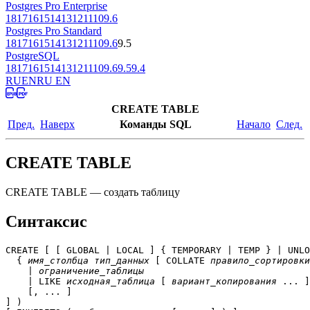
Postgres Pro Enterprise
18
17
16
15
14
13
12
11
10
9.6
Postgres Pro Standard
18
17
16
15
14
13
12
11
10
9.6
9.5
PostgreSQL
18
17
16
15
14
13
12
11
10
9.6
9.5
9.4
RU
EN
RU EN
CREATE TABLE
Пред.
Наверх
Команды SQL
Начало
След.
CREATE TABLE
CREATE TABLE — создать таблицу
Синтаксис
CREATE [ [ GLOBAL | LOCAL ] { TEMPORARY | TEMP } | UNLO
  { 
имя_столбца
тип_данных
 [ COLLATE 
правило_сортировки
    | 
ограничение_таблицы
    | LIKE 
исходная_таблица
 [ 
вариант_копирования
 ... ]
    [, ... ]

] )
