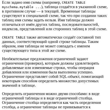
Если задано имя схемы (например,
CREATE TABLE
), таблица создаётся в указанной схеме,
myschema.mytable ...
в противном случае — в текущей. Временные таблицы
существуют в специальной схеме, так что при создании таких
таблиц имя схемы задать нельзя. Имя таблицы должно
отличаться от имён других таблиц, последовательностей,
индексов, представлений или сторонних таблиц в этой схеме.
также автоматически создаёт составной тип
CREATE TABLE
данных, соответствующий одной строке таблицы. Таким
образом, имя таблицы не может совпадать с именем
существующего типа в этой же схеме.
Необязательные предложения ограничений задают
ограничения (проверки), которым должны удовлетворять
добавляемые или изменяемые строки, чтобы операция
добавления или изменения была выполнена успешно.
Ограничение представляет собой SQL-объект, помогающий
некоторым способом определить множество допустимых
значений в таблице.
Определить ограничения можно двумя способами: в виде
ограничений таблицы и в виде ограничений столбца.
Ограничение столбца определяется как часть определения
столбца, а ограничение таблицы не привязывается к