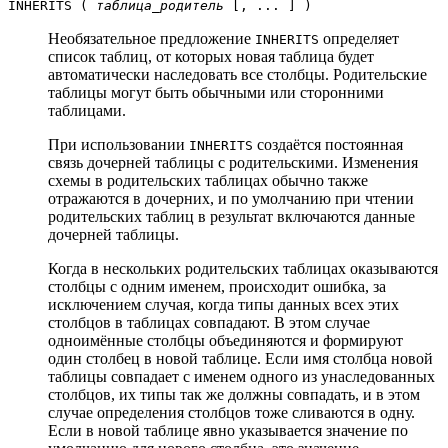
INHERITS (
таблица_родитель
[, ... ] )
Необязательное предложение
определяет
INHERITS
список таблиц, от которых новая таблица будет
автоматически наследовать все столбцы. Родительские
таблицы могут быть обычными или сторонними
таблицами.
При использовании
создаётся постоянная
INHERITS
связь дочерней таблицы с родительскими. Изменения
схемы в родительских таблицах обычно также
отражаются в дочерних, и по умолчанию при чтении
родительских таблиц в результат включаются данные
дочерней таблицы.
Когда в нескольких родительских таблицах оказываются
столбцы с одним именем, происходит ошибка, за
исключением случая, когда типы данных всех этих
столбцов в таблицах совпадают. В этом случае
одноимённые столбцы объединяются и формируют
один столбец в новой таблице. Если имя столбца новой
таблицы совпадает с именем одного из унаследованных
столбцов, их типы так же должны совпадать, и в этом
случае определения столбцов тоже сливаются в одну.
Если в новой таблице явно указывается значение по