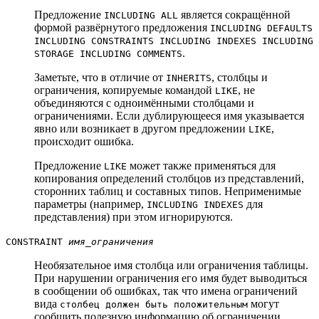
Предложение
является сокращённой
INCLUDING ALL
формой развёрнутого предложения
INCLUDING DEFAULTS
INCLUDING CONSTRAINTS INCLUDING INDEXES INCLUDING
.
STORAGE INCLUDING COMMENTS
Заметьте, что в отличие от
, столбцы и
INHERITS
ограничения, копируемые командой
, не
LIKE
объединяются с одноимёнными столбцами и
ограничениями. Если дублирующееся имя указывается
явно или возникает в другом предложении
,
LIKE
происходит ошибка.
Предложение
может также применяться для
LIKE
копирования определений столбцов из представлений,
сторонних таблиц и составных типов. Неприменимые
параметры (например,
для
INCLUDING INDEXES
представления) при этом игнорируются.
CONSTRAINT
имя_ограничения
Необязательное имя столбца или ограничения таблицы.
При нарушении ограничения его имя будет выводиться
в сообщении об ошибках, так что имена ограничений
вида
могут
столбец должен быть положительным
сообщить полезную информацию об ограничении