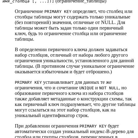
(ограничение_таблицы)
имя_столбца
[, ...])
]
Ограничение
определяет, что столбец или
PRIMARY KEY
столбцы таблицы могут содержать только уникальные
(без повторений) значения, отличные от NULL. Для
таблицы может быть задан только один первичный
ключ, будь то ограничение столбца или ограничение
таблицы.
В определении первичного ключа должен задаваться
набор столбцов, отличный от набора любого другого
ограничения уникальности, установленного для данной
таблицы. (В противном случае уникальное ограничение
оказывается избыточным и будет отброшено.)
устанавливает для данных те же
PRIMARY KEY
ограничения, что и сочетание
и
, но
UNIQUE
NOT NULL
образование первичного ключа из набора столбцов
также добавляет метаданные о конструкции схемы, так
как первичный ключ подразумевает, что другие таблицы
могут ссылаться на этот набор столбцов, как на
уникальный идентификатор строк.
При добавлении ограничения
будет
PRIMARY KEY
автоматически создан уникальный индекс-B-дерево для
столбца или группы столбцов, перечисленных в