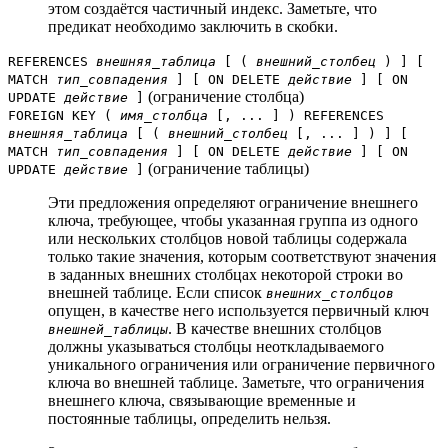
этом создаётся частичный индекс. Заметьте, что
предикат необходимо заключить в скобки.
REFERENCES
внешняя_таблица
[ (
внешний_столбец
) ] [
MATCH
тип_совпадения
] [ ON DELETE
действие
] [ ON
(ограничение столбца)
UPDATE
действие
]
FOREIGN KEY (
имя_столбца
[, ... ] ) REFERENCES
внешняя_таблица
[ (
внешний_столбец
[, ... ] ) ] [
MATCH
тип_совпадения
] [ ON DELETE
действие
] [ ON
(ограничение таблицы)
UPDATE
действие
]
Эти предложения определяют ограничение внешнего
ключа, требующее, чтобы указанная группа из одного
или нескольких столбцов новой таблицы содержала
только такие значения, которым соответствуют значения
в заданных внешних столбцах некоторой строки во
внешней таблице. Если список
внешних_столбцов
опущен, в качестве него используется первичный ключ
. В качестве внешних столбцов
внешней_таблицы
должны указываться столбцы неоткладываемого
уникального ограничения или ограничение первичного
ключа во внешней таблице. Заметьте, что ограничения
внешнего ключа, связывающие временные и
постоянные таблицы, определить нельзя.