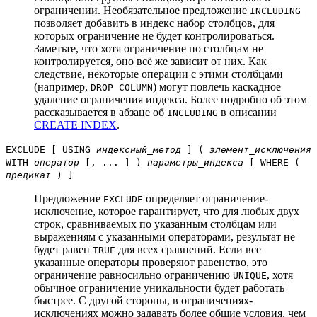
ограничении. Необязательное предложение
INCLUDING
позволяет добавить в индекс набор столбцов, для
которых ограничение не будет контролироваться.
Заметьте, что хотя ограничение по столбцам не
контролируется, оно всё же зависит от них. Как
следствие, некоторые операции с этими столбцами
(например,
) могут повлечь каскадное
DROP COLUMN
удаление ограничения индекса. Более подробно об этом
рассказывается в абзаце об
в описании
INCLUDING
CREATE INDEX
.
EXCLUDE [ USING
индексный_метод
] (
элемент_исключения
WITH
оператор
[, ... ] )
параметры_индекса
[ WHERE (
предикат
) ]
Предложение
определяет ограничение-
EXCLUDE
исключение, которое гарантирует, что для любых двух
строк, сравниваемых по указанным столбцам или
выражениям с указанными операторами, результат не
будет равен
для всех сравнений. Если все
TRUE
указанные операторы проверяют равенство, это
ограничение равносильно ограничению
, хотя
UNIQUE
обычное ограничение уникальности будет работать
быстрее. С другой стороны, в ограничениях-
исключениях можно задавать более общие условия, чем