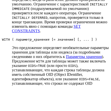
умолчанию. Ограничение с характеристикой
INITIALLY
(подразумеваемой по умолчанию)
IMMEDIATE
проверяется после каждого оператора. Ограничение
, напротив, проверяется только в
INITIALLY DEFERRED
конце транзакции. Время проверки ограничения можно
изменить явно с помощью команды
SET
CONSTRAINTS
.
WITH (
параметр_хранения
[=
значение
] [, ... ] )
Это предложение определяет необязательные параметры
хранения для таблицы или индекса (за подробными
сведениями о них обратитесь к
Параметры хранения
).
Предложение
для таблицы может также включать
WITH
указание
(или просто
),
OIDS=TRUE
OIDS
устанавливающее, что каждая строка таблицы должна
иметь собственный OID (Object IDentifier,
идентификатор объекта), или указание
,
OIDS=FALSE
устанавливающее, что строки не содержат OID