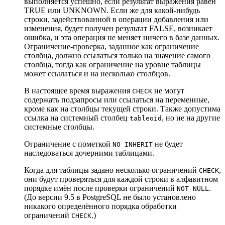
выполняется успешно, если результат выражения равен
TRUE или UNKNOWN. Если же для какой-нибудь
строки, задействованной в операции добавления или
изменения, будет получен результат FALSE, возникает
ошибка, и эта операция не меняет ничего в базе данных.
Ограничение-проверка, заданное как ограничение
столбца, должно ссылаться только на значение самого
столбца, тогда как ограничение на уровне таблицы
может ссылаться и на несколько столбцов.
В настоящее время выражения
не могут
CHECK
содержать подзапросы или ссылаться на переменные,
кроме как на столбцы текущей строки. Также допустима
ссылка на системный столбец
, но не на другие
tableoid
системные столбцы.
Ограничение с пометкой
не будет
NO INHERIT
наследоваться дочерними таблицами.
Когда для таблицы задано несколько ограничений
,
CHECK
они будут проверяться для каждой строки в алфавитном
порядке имён после проверки ограничений
.
NOT NULL
(До версии 9.5 в
PostgreSQL
не было установлено
никакого определённого порядка обработки
ограничений
.)
CHECK