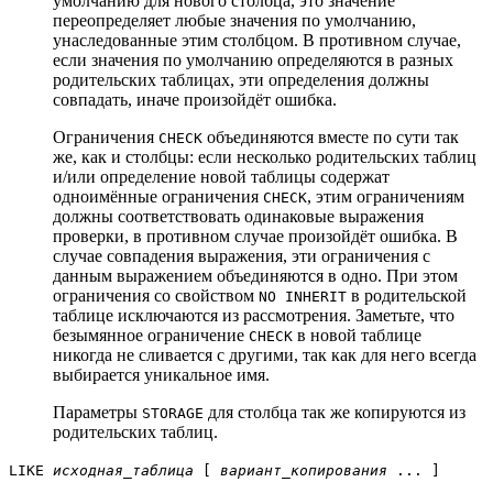
умолчанию для нового столбца, это значение
переопределяет любые значения по умолчанию,
унаследованные этим столбцом. В противном случае,
если значения по умолчанию определяются в разных
родительских таблицах, эти определения должны
совпадать, иначе произойдёт ошибка.
Ограничения
объединяются вместе по сути так
CHECK
же, как и столбцы: если несколько родительских таблиц
и/или определение новой таблицы содержат
одноимённые ограничения
, этим ограничениям
CHECK
должны соответствовать одинаковые выражения
проверки, в противном случае произойдёт ошибка. В
случае совпадения выражения, эти ограничения с
данным выражением объединяются в одно. При этом
ограничения со свойством
в родительской
NO INHERIT
таблице исключаются из рассмотрения. Заметьте, что
безымянное ограничение
в новой таблице
CHECK
никогда не сливается с другими, так как для него всегда
выбирается уникальное имя.
Параметры
для столбца так же копируются из
STORAGE
родительских таблиц.
LIKE
исходная_таблица
[
вариант_копирования
... ]