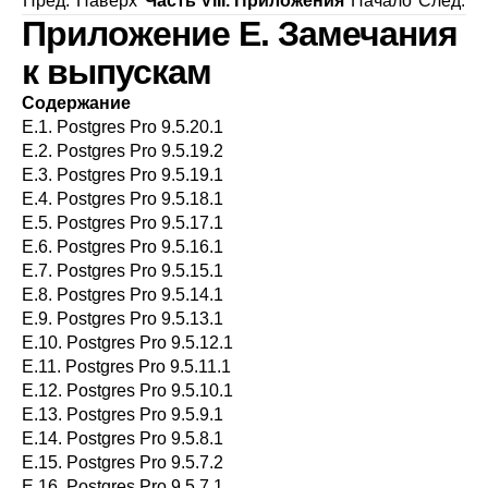
Пред.
Наверх
Часть VIII. Приложения
Начало
След.
Приложение E. Замечания
к выпускам
Содержание
E.1. Postgres Pro 9.5.20.1
E.2. Postgres Pro 9.5.19.2
E.3. Postgres Pro 9.5.19.1
E.4. Postgres Pro 9.5.18.1
E.5. Postgres Pro 9.5.17.1
E.6. Postgres Pro 9.5.16.1
E.7. Postgres Pro 9.5.15.1
E.8. Postgres Pro 9.5.14.1
E.9. Postgres Pro 9.5.13.1
E.10. Postgres Pro 9.5.12.1
E.11. Postgres Pro 9.5.11.1
E.12. Postgres Pro 9.5.10.1
E.13. Postgres Pro 9.5.9.1
E.14. Postgres Pro 9.5.8.1
E.15. Postgres Pro 9.5.7.2
E.16. Postgres Pro 9.5.7.1