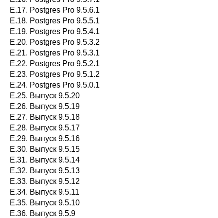
E.17. Postgres Pro 9.5.6.1
E.18. Postgres Pro 9.5.5.1
E.19. Postgres Pro 9.5.4.1
E.20. Postgres Pro 9.5.3.2
E.21. Postgres Pro 9.5.3.1
E.22. Postgres Pro 9.5.2.1
E.23. Postgres Pro 9.5.1.2
E.24. Postgres Pro 9.5.0.1
E.25. Выпуск 9.5.20
E.26. Выпуск 9.5.19
E.27. Выпуск 9.5.18
E.28. Выпуск 9.5.17
E.29. Выпуск 9.5.16
E.30. Выпуск 9.5.15
E.31. Выпуск 9.5.14
E.32. Выпуск 9.5.13
E.33. Выпуск 9.5.12
E.34. Выпуск 9.5.11
E.35. Выпуск 9.5.10
E.36. Выпуск 9.5.9