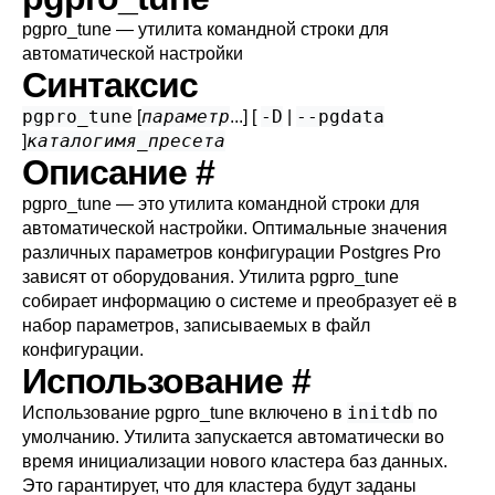
pgpro_tune — утилита командной строки для
автоматической настройки
Синтаксис
pgpro_tune
параметр
-D
--pgdata
[
...] [
|
каталог
имя_пресета
]
Описание
#
pgpro_tune
— это утилита командной строки для
автоматической настройки. Оптимальные значения
различных параметров конфигурации
Postgres Pro
зависят от оборудования. Утилита
pgpro_tune
собирает информацию о системе и преобразует её в
набор параметров, записываемых в файл
конфигурации.
Использование
#
initdb
Использование
pgpro_tune
включено в
по
умолчанию. Утилита запускается автоматически во
время инициализации нового кластера баз данных.
Это гарантирует, что для кластера будут заданы