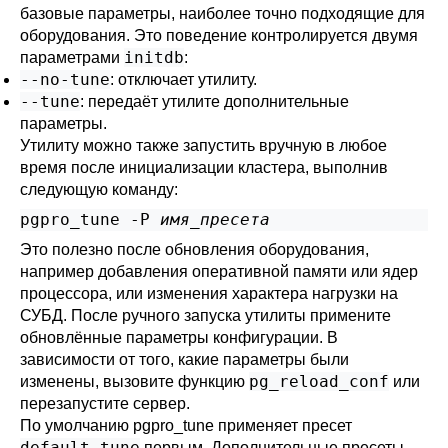
базовые параметры, наиболее точно подходящие для
оборудования. Это поведение контролируется двумя
initdb
параметрами
:
--no-tune
: отключает утилиту.
--tune
: передаёт утилите дополнительные
параметры.
Утилиту можно также запустить вручную в любое
время после инициализации кластера, выполнив
следующую команду:
pgpro_tune -P 
имя_пресета
Это полезно после обновления оборудования,
например добавления оперативной памяти или ядер
процессора, или изменения характера нагрузки на
СУБД. После ручного запуска утилиты примените
обновлённые параметры конфигурации. В
зависимости от того, какие параметры были
pg_reload_conf
изменены, вызовите функцию
или
перезапустите сервер.
По умолчанию
pgpro_tune
применяет пресет
default.tune
первым. Дополнительные пресеты