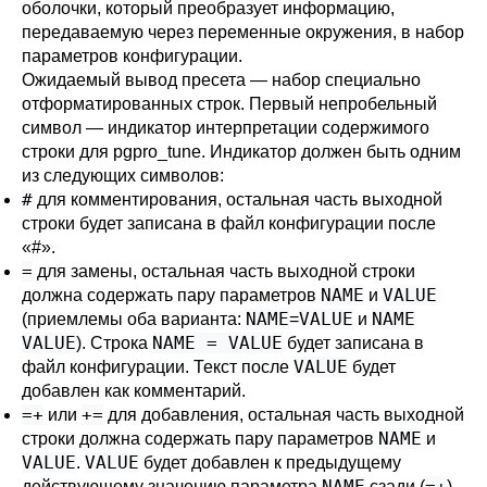
оболочки, который преобразует информацию,
передаваемую через переменные окружения, в набор
параметров конфигурации.
Ожидаемый вывод пресета — набор специально
отформатированных строк. Первый непробельный
символ — индикатор интерпретации содержимого
строки для
pgpro_tune
. Индикатор должен быть одним
из следующих символов:
#
для комментирования, остальная часть выходной
строки будет записана в файл конфигурации после
«#».
=
для замены, остальная часть выходной строки
NAME
VALUE
должна содержать пару параметров
и
NAME
VALUE
NAME
(приемлемы оба варианта:
=
и
VALUE
NAME = VALUE
). Строка
будет записана в
VALUE
файл конфигурации. Текст после
будет
добавлен как комментарий.
=+
+=
или
для добавления, остальная часть выходной
NAME
строки должна содержать пару параметров
и
VALUE
VALUE
.
будет добавлен к предыдущему
NAME
=+
действующему значению параметра
сзади (
)