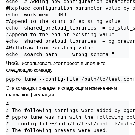
echo "# Adding new configuration parameters
#Replace configuration parameter value by a
echo "work_mem = 8MB"

#Append to the start of existing value

echo "shared_preload_libraries += pg_stat_s
#Append to the end of existing value

echo "shared_preload_libraries =+ pg_prewar
#Withdraw from existing value

echo "search_path -= 'wrong_schema'"
Чтобы использовать этот пресет, выполните
следующую команду:
pgpro_tune --config-file=/path/to/test.con
Эта команда приведёт к следующим изменениям
файла конфигурации:
#------------------------------------------
# The following settings were added by pgpr
# pgpro_tune was run with the following opt
# --config-file=/path/to/test/conf -P/path/
# The following presets were used:
