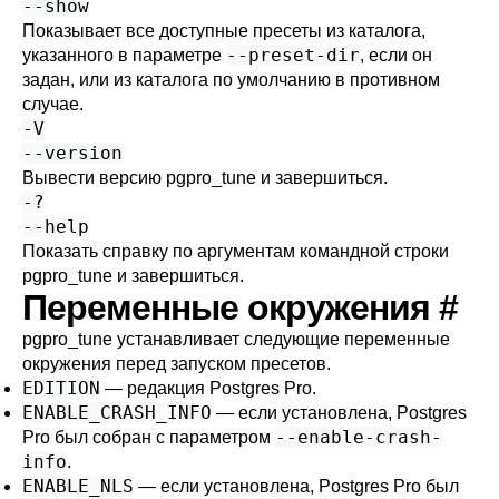
--show
Показывает все доступные пресеты из каталога,
--preset-dir
указанного в параметре
, если он
задан, или из каталога по умолчанию в противном
случае.
-V
--version
Вывести версию
pgpro_tune
и завершиться.
-?
--help
Показать справку по аргументам командной строки
pgpro_tune
и завершиться.
Переменные окружения
#
pgpro_tune
устанавливает следующие переменные
окружения перед запуском пресетов.
EDITION
— редакция
Postgres Pro
.
ENABLE_CRASH_INFO
— если установлена,
Postgres
--enable-crash-
Pro
был собран с параметром
info
.
ENABLE_NLS
— если установлена,
Postgres Pro
был