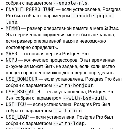
--enable-nls
собран с параметром
.
ENABLE_PGPRO_TUNE
— если установлена,
Postgres
--enable-pgpro-
Pro
был собран с параметром
tune
.
MEMMB
— размер оперативной памяти в мегабайтах.
Эта переменная окружения может быть не задана,
если размер оперативной памяти невозможно
достоверно определить.
MVER
— основная версия
Postgres Pro
.
NCPU
— количество процессоров. Эта переменная
окружения может быть не задана, если количество
процессоров невозможно достоверно определить.
USE_BONJOUR
— если установлена,
Postgres Pro
был
--with-bonjour
собран с параметром
.
USE_BSD_AUTH
— если установлена,
Postgres Pro
--with-bsd-auth
был собран с параметром
.
USE_ICU
— если установлена,
Postgres Pro
был
--with-icu
собран с параметром
.
USE_LDAP
— если установлена,
Postgres Pro
был
--with-ldap
собран с параметром
.