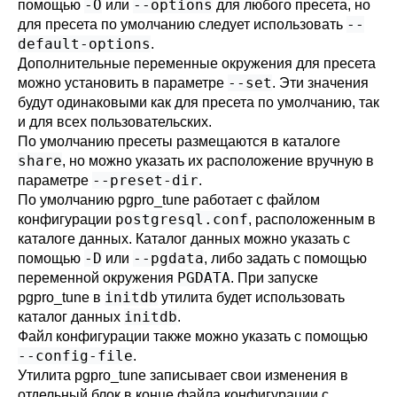
-O
--options
помощью
или
для любого пресета, но
--
для пресета по умолчанию следует использовать
default-options
.
Дополнительные переменные окружения для пресета
--set
можно установить в параметре
. Эти значения
будут одинаковыми как для пресета по умолчанию, так
и для всех пользовательских.
По умолчанию пресеты размещаются в каталоге
share
, но можно указать их расположение вручную в
--preset-dir
параметре
.
По умолчанию
pgpro_tune
работает с файлом
postgresql.conf
конфигурации
, расположенным в
каталоге данных. Каталог данных можно указать с
-D
--pgdata
помощью
или
, либо задать с помощью
PGDATA
переменной окружения
. При запуске
initdb
pgpro_tune
в
утилита будет использовать
initdb
каталог данных
.
Файл конфигурации также можно указать с помощью
--config-file
.
Утилита
pgpro_tune
записывает свои изменения в
отдельный блок в конце файла конфигурации с