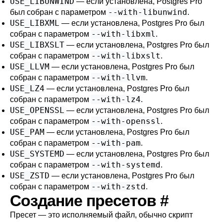
USE_LIBUNWIND
— если установлена,
Postgres Pro
--with-libunwind
был собран с параметром
.
USE_LIBXML
— если установлена,
Postgres Pro
был
--with-libxml
собран с параметром
.
USE_LIBXSLT
— если установлена,
Postgres Pro
был
--with-libxslt
собран с параметром
.
USE_LLVM
— если установлена,
Postgres Pro
был
--with-llvm
собран с параметром
.
USE_LZ4
— если установлена,
Postgres Pro
был
--with-lz4
собран с параметром
.
USE_OPENSSL
— если установлена,
Postgres Pro
был
--with-openssl
собран с параметром
.
USE_PAM
— если установлена,
Postgres Pro
был
--with-pam
собран с параметром
.
USE_SYSTEMD
— если установлена,
Postgres Pro
был
--with-systemd
собран с параметром
.
USE_ZSTD
— если установлена,
Postgres Pro
был
--with-zstd
собран с параметром
.
Создание пресетов
#
Пресет — это исполняемый файл, обычно скрипт