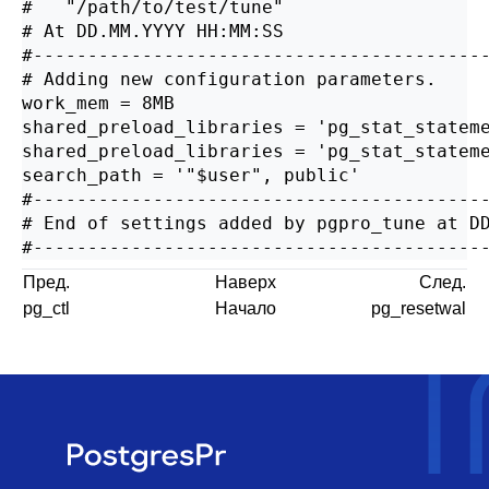
#	"/path/to/test/tune"

# At DD.MM.YYYY HH:MM:SS

#------------------------------------------
# Adding new configuration parameters.

work_mem = 8MB

shared_preload_libraries = 'pg_stat_stateme
shared_preload_libraries = 'pg_stat_stateme
search_path = '"$user", public'

#------------------------------------------
# End of settings added by pgpro_tune at DD
#-----------------------------------------
Пред.
Наверх
След.
pg_ctl
Начало
pg_resetwal