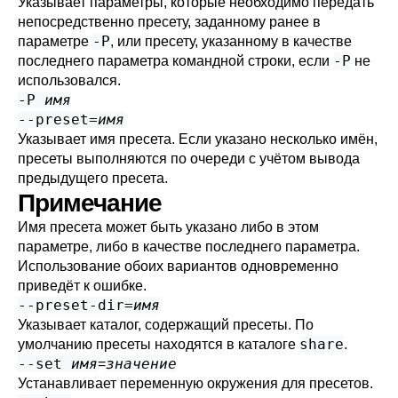
Указывает параметры, которые необходимо передать
непосредственно пресету, заданному ранее в
-P
параметре
, или пресету, указанному в качестве
-P
последнего параметра командной строки, если
не
использовался.
-P
имя
--preset=
имя
Указывает имя пресета. Если указано несколько имён,
пресеты выполняются по очереди с учётом вывода
предыдущего пресета.
Примечание
Имя пресета может быть указано либо в этом
параметре, либо в качестве последнего параметра.
Использование обоих вариантов одновременно
приведёт к ошибке.
--preset-dir=
имя
Указывает каталог, содержащий пресеты. По
share
умолчанию пресеты находятся в каталоге
.
--set
имя
значение
=
Устанавливает переменную окружения для пресетов.