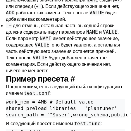
+=
или спереди (
). Если действующего значения нет,
ADD
VALUE
работает как замена. Текст после
будет
добавлен как комментарий.
-=
для отмены, остальная часть выходной строки
NAME
VALUE
должна содержать пару параметров
и
.
NAME
Если параметр
имеет действующее значение,
VALUE
содержащее
, оно будет удалено, а остальная
часть действующего значения останется прежней.
VALUE
Текст после
будет добавлен в качестве
комментария. Если действующего значения нет,
ничего не меняется.
Пример пресета
#
Предположим, есть следующий файл конфигурации с
test.conf
именем
:
work_mem = 4MB # Default value

shared_preload_libraries = 'plantuner'

search_path = '"$user",wrong_schema,public
test.tune
И следующий пресет с именем
: