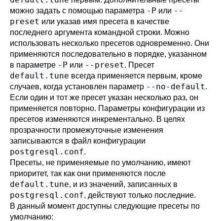
-P
--
можно задать с помощью параметра
или
preset
или указав имя пресета в качестве
последнего аргумента командной строки. Можно
использовать несколько пресетов одновременно. Они
применяются последовательно в порядке, указанном
-P
--preset
в параметре
или
. Пресет
default.tune
всегда применяется первым, кроме
--no-default
случаев, когда установлен параметр
.
Если один и тот же пресет указан несколько раз, он
применяется повторно. Параметры конфигурации из
пресетов изменяются инкрементально. В целях
прозрачности промежуточные изменения
записываются в файл конфигурации
postgresql.conf
.
Пресеты, не применяемые по умолчанию, имеют
приоритет, так как они применяются после
default.tune
, и из значений, записанных в
postgresql.conf
, действуют только последние.
В данный момент доступны следующие пресеты по
умолчанию: