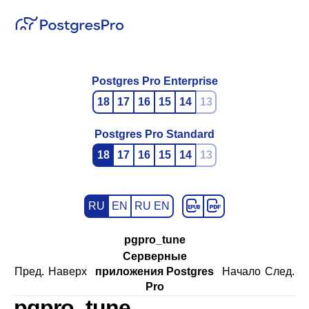
Postgres Pro Enterprise
18
17
16
15
14
13
Postgres Pro Standard
18
17
16
15
14
13
RU
EN
RU EN
pgpro_tune
Серверные
Пред.
Наверх
приложения Postgres
Начало
След.
Pro
pgpro_tune