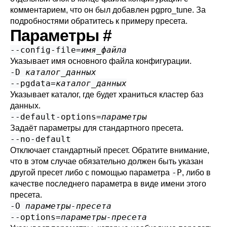
комментарием, что он был добавлен
pgpro_tune
. За
подробностями обратитесь к
примеру пресета
.
Параметры
#
--config-file=
имя_файла
Указывает имя основного файла конфигурации.
-D
каталог_данных
--pgdata=
каталог_данных
Указывает каталог, где будет храниться кластер баз
данных.
--default-options=
параметры
Задаёт параметры для стандартного пресета.
--no-default
Отключает стандартный пресет. Обратите внимание,
что в этом случае обязательно должен быть указан
-P
другой пресет либо с помощью параметра
, либо в
качестве последнего параметра в виде имени этого
пресета.
-O
параметры-пресета
--options=
параметры-пресета