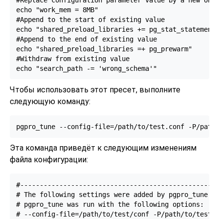
echo "work_mem = 8MB"

#Append to the start of existing value

echo "shared_preload_libraries += pg_stat_statements
#Append to the end of existing value

echo "shared_preload_libraries =+ pg_prewarm"

#Withdraw from existing value

echo "search_path -= 'wrong_schema'"
Чтобы использовать этот пресет, выполните
следующую команду:
pgpro_tune --config-file=/path/to/test.conf -P/path
Эта команда приведёт к следующим изменениям
файла конфигурации:
#---------------------------------------------------
# The following settings were added by pgpro_tune.

# pgpro_tune was run with the following options:

# --config-file=/path/to/test/conf -P/path/to/test/t