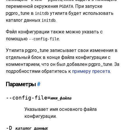
переменной окружения
. При запуске
PGDATA
pgpro_tune
в
утилита будет использовать
initdb
каталог данных
.
initdb
Файл конфигурации также можно указать с
помощью
.
--config-file
Утилита
pgpro_tune
записывает свои изменения в
отдельный блок в конце файла конфигурации с
комментарием, что он был добавлен
pgpro_tune
. За
подробностями обратитесь к
примеру пресета
.
Параметры
#
--config-file=
имя_файла
Указывает имя основного файла
конфигурации.
-D
каталог_данных