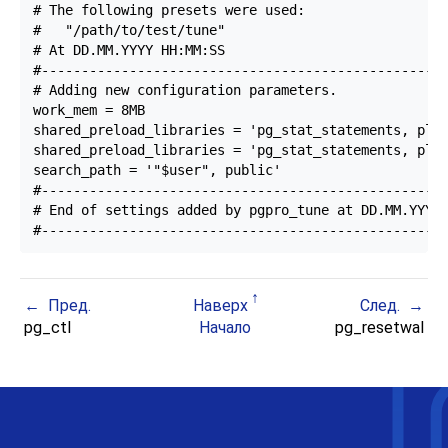
# The following presets were used:

#	"/path/to/test/tune"

# At DD.MM.YYYY HH:MM:SS

#---------------------------------------------------
# Adding new configuration parameters.

work_mem = 8MB

shared_preload_libraries = 'pg_stat_statements, plan
shared_preload_libraries = 'pg_stat_statements, plan
search_path = '"$user", public'

#---------------------------------------------------
# End of settings added by pgpro_tune at DD.MM.YYYY 
#--------------------------------------------------
Пред.
Наверх
След.
pg_ctl
Начало
pg_resetwal