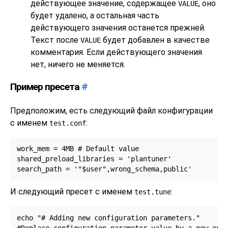
действующее значение, содержащее
, оно
VALUE
будет удалено, а остальная часть
действующего значения останется прежней.
Текст после
будет добавлен в качестве
VALUE
комментария. Если действующего значения
нет, ничего не меняется.
Пример пресета
#
Предположим, есть следующий файл конфигурации
с именем
:
test.conf
work_mem = 4MB # Default value

shared_preload_libraries = 'plantuner'

search_path = '"$user",wrong_schema,public'
И следующий пресет с именем
:
test.tune
echo "# Adding new configuration parameters."

#Replace configuration parameter value by a new one
