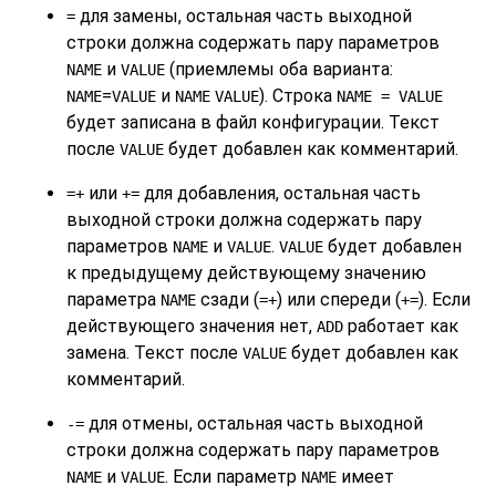
для замены, остальная часть выходной
=
строки должна содержать пару параметров
и
(приемлемы оба варианта:
NAME
VALUE
=
и
). Строка
NAME
VALUE
NAME
VALUE
NAME = VALUE
будет записана в файл конфигурации. Текст
после
будет добавлен как комментарий.
VALUE
или
для добавления, остальная часть
=+
+=
выходной строки должна содержать пару
параметров
и
.
будет добавлен
NAME
VALUE
VALUE
к предыдущему действующему значению
параметра
сзади (
) или спереди (
). Если
NAME
=+
+=
действующего значения нет,
работает как
ADD
замена. Текст после
будет добавлен как
VALUE
комментарий.
для отмены, остальная часть выходной
-=
строки должна содержать пару параметров
и
. Если параметр
имеет
NAME
VALUE
NAME