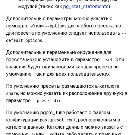
модулей (таких как
pg_stat_statements
).
Дополнительные параметры можно указать с
помощью
или
для любого пресета, но
-O
--options
для пресета по умолчанию следует использовать
--
.
default-options
Дополнительные переменные окружения для
пресета можно установить в параметре
. Эти
--set
значения будут одинаковыми как для пресета по
умолчанию, так и для всех пользовательских.
По умолчанию пресеты размещаются в каталоге
, но можно указать их расположение вручную в
share
параметре
.
--preset-dir
По умолчанию
pgpro_tune
работает с файлом
конфигурации
, расположенным в
postgresql.conf
каталоге данных. Каталог данных можно указать с
помощью
или
, либо задать с помощью
-D
--pgdata