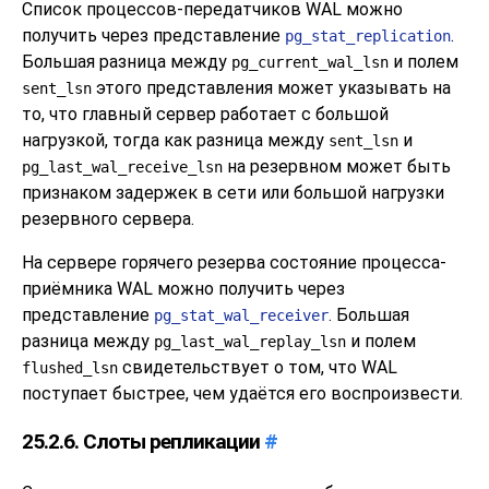
Список процессов-передатчиков WAL можно
получить через представление
.
pg_stat_replication
Большая разница между
и полем
pg_current_wal_lsn
этого представления может указывать на
sent_lsn
то, что главный сервер работает с большой
нагрузкой, тогда как разница между
и
sent_lsn
на резервном может быть
pg_last_wal_receive_lsn
признаком задержек в сети или большой нагрузки
резервного сервера.
На сервере горячего резерва состояние процесса-
приёмника WAL можно получить через
представление
. Большая
pg_stat_wal_receiver
разница между
и полем
pg_last_wal_replay_lsn
свидетельствует о том, что WAL
flushed_lsn
поступает быстрее, чем удаётся его воспроизвести.
25.2.6. Слоты репликации
#