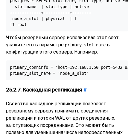
postgres=# SELECT slot_name, slot_type, active FROM 
  slot_name  | slot_type | active

-------------+-----------+--------

 node_a_slot | physical  | f

(1 row)
Чтобы резервный сервер использовал этот слот,
укажите его в параметре
в
primary_slot_name
конфигурации этого сервера. Например:
primary_conninfo = 'host=192.168.1.50 port=5432 user
primary_slot_name = 'node_a_slot'
25.2.7. Каскадная репликация
#
Свойство каскадной репликации позволяет
резервному серверу принимать соединения
репликации и потоки WAL от других резервных,
выступающих посредниками. Это может быть
полезно для уменьшения числа непосредственных