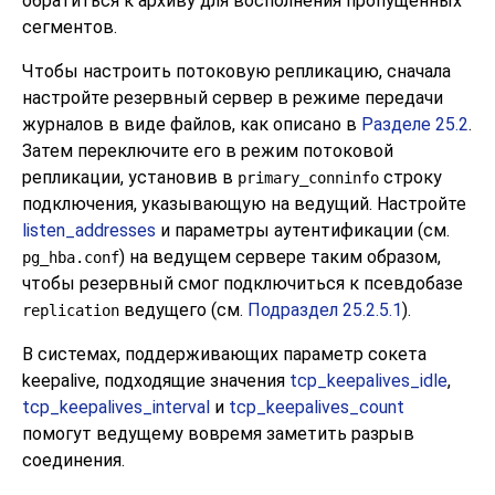
обратиться к архиву для восполнения пропущенных
сегментов.
Чтобы настроить потоковую репликацию, сначала
настройте резервный сервер в режиме передачи
журналов в виде файлов, как описано в
Разделе 25.2
.
Затем переключите его в режим потоковой
репликации, установив в
строку
primary_conninfo
подключения, указывающую на ведущий. Настройте
listen_addresses
и параметры аутентификации (см.
) на ведущем сервере таким образом,
pg_hba.conf
чтобы резервный смог подключиться к псевдобазе
ведущего (см.
Подраздел 25.2.5.1
).
replication
В системах, поддерживающих параметр сокета
keepalive, подходящие значения
tcp_keepalives_idle
,
tcp_keepalives_interval
и
tcp_keepalives_count
помогут ведущему вовремя заметить разрыв
соединения.