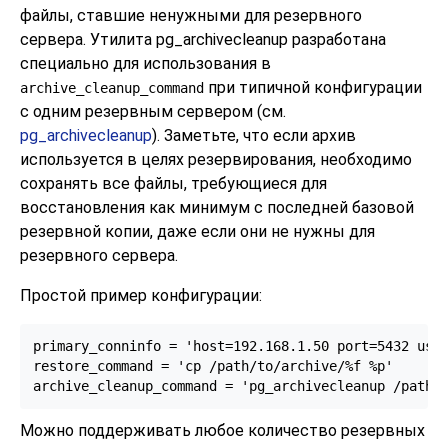
файлы, ставшие ненужными для резервного
сервера. Утилита
pg_archivecleanup
разработана
специально для использования в
при типичной конфигурации
archive_cleanup_command
с одним резервным сервером (см.
pg_archivecleanup
). Заметьте, что если архив
используется в целях резервирования, необходимо
сохранять все файлы, требующиеся для
восстановления как минимум с последней базовой
резервной копии, даже если они не нужны для
резервного сервера.
Простой пример конфигурации:
primary_conninfo = 'host=192.168.1.50 port=5432 user
restore_command = 'cp /path/to/archive/%f %p'

archive_cleanup_command = 'pg_archivecleanup /path/
Можно поддерживать любое количество резервных