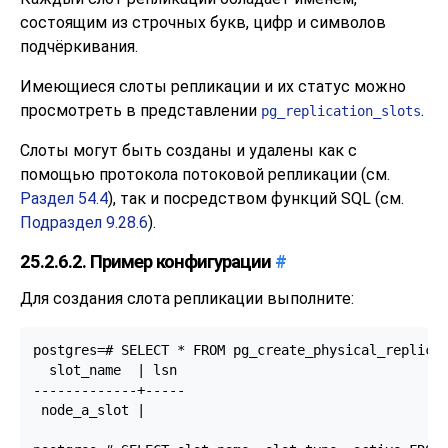
состоящим из строчных букв, цифр и символов
подчёркивания.
Имеющиеся слоты репликации и их статус можно
просмотреть в представлении
.
pg_replication_slots
Слоты могут быть созданы и удалены как с
помощью протокола потоковой репликации (см.
Раздел 54.4
), так и посредством функций SQL (см.
Подраздел 9.28.6
).
25.2.6.2. Пример конфигурации
#
Для создания слота репликации выполните:
postgres=# SELECT * FROM pg_create_physical_replicat
  slot_name  | lsn

-------------+-----

 node_a_slot |
