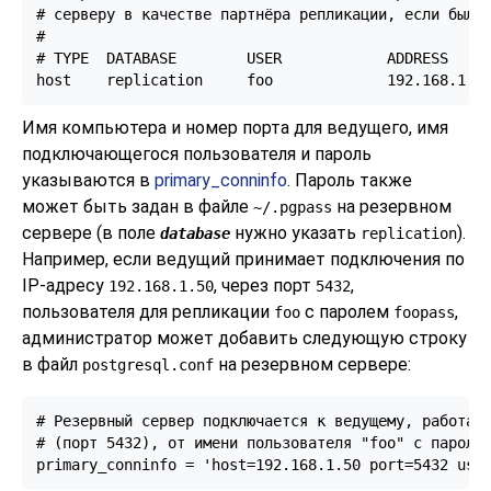
# серверу в качестве партнёра репликации, если был п
#

# TYPE  DATABASE        USER            ADDRESS     
host    replication     foo             192.168.1.1
Имя компьютера и номер порта для ведущего, имя
подключающегося пользователя и пароль
указываются в
primary_conninfo
. Пароль также
может быть задан в файле
на резервном
~/.pgpass
сервере (в поле
нужно указать
).
database
replication
Например, если ведущий принимает подключения по
IP-адресу
, через порт
,
192.168.1.50
5432
пользователя для репликации
с паролем
,
foo
foopass
администратор может добавить следующую строку
в файл
на резервном сервере:
postgresql.conf
# Резервный сервер подключается к ведущему, работающ
# (порт 5432), от имени пользователя "foo" с паролем
primary_conninfo = 'host=192.168.1.50 port=5432 use