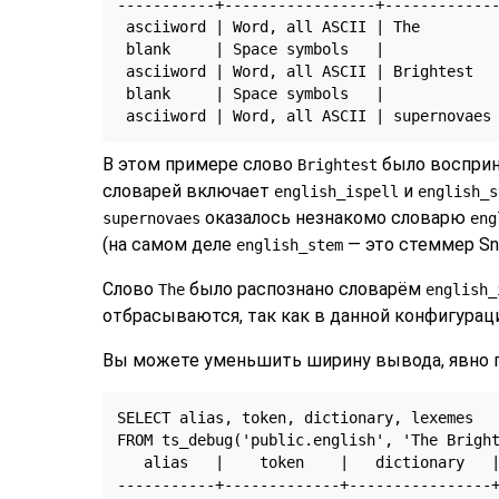
-----------+-----------------+-------------
 asciiword | Word, all ASCII | The         
 blank     | Space symbols   |             
 asciiword | Word, all ASCII | Brightest   
 blank     | Space symbols   |             
 asciiword | Word, all ASCII | supernovaes
В этом примере слово
было восприн
Brightest
словарей включает
и
english_ispell
english_s
оказалось незнакомо словарю
supernovaes
eng
(на самом деле
— это стеммер Sno
english_stem
Слово
было распознано словарём
The
english_
отбрасываются, так как в данной конфигураци
Вы можете уменьшить ширину вывода, явно п
SELECT alias, token, dictionary, lexemes

FROM ts_debug('public.english', 'The Bright
   alias   |    token    |   dictionary   |
-----------+-------------+----------------+