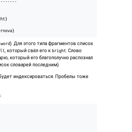
-------

ht}

ernova}
). Для этого типа фрагментов список
iword
, который свёл его к
. Слово
ll
bright
арю, который его благополучно распознал
исок словарей последним).
е будет индексироваться. Пробелы тоже
: