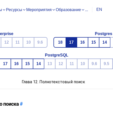
EN
ы
Ресурсы
Мероприятия
Образование
...
erprise
Postgres
12
11
10
9.6
18
17
16
15
14
PostgreSQL
17
16
15
14
13
12
11
10
9.6
9.5
Глава 12. Полнотекстовый поиск
го поиска
#