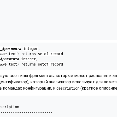
д_фрагмента
integer
,

ание
text
) returns 
setof record
_фрагмента
integer
,

ание
text
) returns 
setof record
ую все типы фрагментов, которые может распознать ана
дентификатор), который анализатор использует для помет
 в командах конфигурации, и
(краткое описание
description
scription

-------------------------
