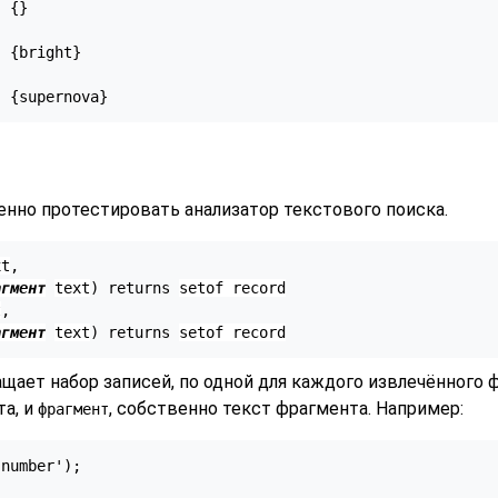
 {}



 {bright}



но протестировать анализатор текстового поиска.
xt
,

агмент
text
) returns 
setof record
t
,

агмент
text
) returns 
setof record
щает набор записей, по одной для каждого извлечённого 
та, и
, собственно текст фрагмента. Например:
фрагмент
number');
