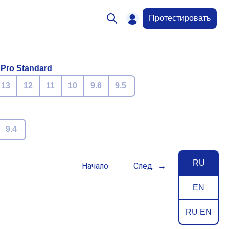
Протестировать
 Pro Standard
13
12
11
10
9.6
9.5
9.4
RU
Начало
След.
EN
RU EN