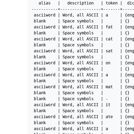
   alias   |   description   | token |  dic
-----------+-----------------+-------+-----
 asciiword | Word, all ASCII | a     | {eng
 blank     | Space symbols   |       | {}  
 asciiword | Word, all ASCII | fat   | {eng
 blank     | Space symbols   |       | {}  
 asciiword | Word, all ASCII | cat   | {eng
 blank     | Space symbols   |       | {}  
 asciiword | Word, all ASCII | sat   | {eng
 blank     | Space symbols   |       | {}  
 asciiword | Word, all ASCII | on    | {eng
 blank     | Space symbols   |       | {}  
 asciiword | Word, all ASCII | a     | {eng
 blank     | Space symbols   |       | {}  
 asciiword | Word, all ASCII | mat   | {eng
 blank     | Space symbols   |       | {}  
 blank     | Space symbols   | -     | {}  
 asciiword | Word, all ASCII | it    | {eng
 blank     | Space symbols   |       | {}  
 asciiword | Word, all ASCII | ate   | {eng
 blank     | Space symbols   |       | {}  
 asciiword | Word, all ASCII | a     | {eng