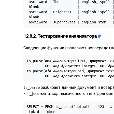
 asciiword | The         | english_ispell |
 blank     |             |                |
 asciiword | Brightest   | english_ispell |
 blank     |             |                |
12.8.2. Тестирование анализатора
#
Следующие функции позволяют непосредствен
ts_parse(
имя_анализатора
text
, 
документ
te
         OUT 
код_фрагмента
integer
, OUT 
фр
ts_parse(
oid_анализатора
oid
, 
документ
tex
         OUT 
код_фрагмента
integer
, OUT 
фр
разбирает данный документ и возвра
ts_parse
, код назначенного типа фрагмен
код_фрагмента
SELECT * FROM ts_parse('default', '123 - a 
 tokid | token
