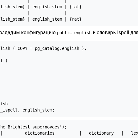
           |              |

lish_stem} | english_stem | {fat}

           |              |

 создадим конфигурацию
и словарь Ispell дл
public.english
lish ( COPY = pg_catalog.english );

l (

ish

h_ispell, english_stem;
he Brightest supernovaes');

|         dictionaries          |   dictionary   |   lex