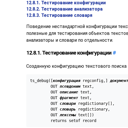
12.8.1. Тестирование конфигурации
12.8.2. Тестирование анализатора
12.8.3. Тестирование словаря
Поведение нестандартной конфигурации текс
полезные для тестирования объектов текстов
анализаторы и словари по отдельности.
12.8.1. Тестирование конфигурации
#
Созданную конфигурацию текстового поиска
ts_debug([
конфигурация
regconfig
,
] 
докумен
         OUT 
псевдоним
text
,

         OUT 
описание
text
,

         OUT 
фрагмент
text
,

         OUT 
словари
regdictionary[]
,

         OUT 
словарь
regdictionary
,

         OUT 
лексемы
text[]
)

         returns setof record