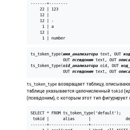
-------+--------

    22 | 123

    12 |

    12 | -

     1 | a

    12 |

ts_token_type(
имя_анализатора
text
, OUT 
ко
              OUT 
псевдоним
text
, OUT 
опис
ts_token_type(
oid_анализатора
oid
, OUT 
код
              OUT 
псевдоним
text
, OUT 
опис
возвращает таблицу, описывающ
ts_token_type
таблице указывается целочисленный
(и
tokid
(псевдоним), с которым этот тип фигурирует
SELECT * FROM ts_token_type('default');

 tokid |      alias      |               de
-------+-----------------+-----------------