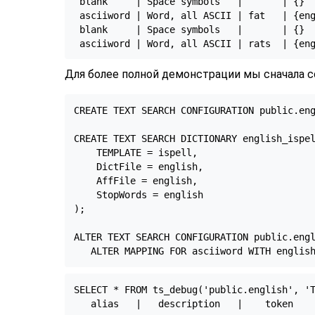
 blank     | Space symbols   |       | {}  
 asciiword | Word, all ASCII | fat   | {eng
 blank     | Space symbols   |       | {}  
Для более полной демонстрации мы сначала
CREATE TEXT SEARCH CONFIGURATION public.eng
CREATE TEXT SEARCH DICTIONARY english_ispel
    TEMPLATE = ispell,

    DictFile = english,

    AffFile = english,

    StopWords = english

);

ALTER TEXT SEARCH CONFIGURATION public.engl
   ALTER MAPPING FOR asciiword WITH englis
SELECT * FROM ts_debug('public.english', 'T
   alias   |   description   |    token    