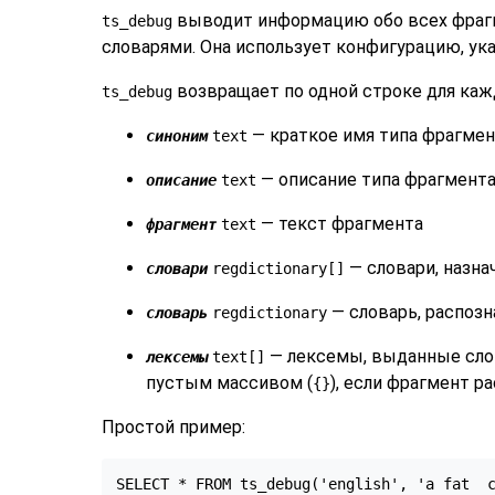
выводит информацию обо всех фрагм
ts_debug
словарями. Она использует конфигурацию, ук
возвращает по одной строке для каж
ts_debug
— краткое имя типа фрагмен
синоним
text
— описание типа фрагмент
описание
text
— текст фрагмента
фрагмент
text
— словари, назна
словари
regdictionary[]
— словарь, распоз
словарь
regdictionary
— лексемы, выданные сло
лексемы
text[]
пустым массивом (
), если фрагмент р
{}
Простой пример:
SELECT * FROM ts_debug('english', 'a fat  c