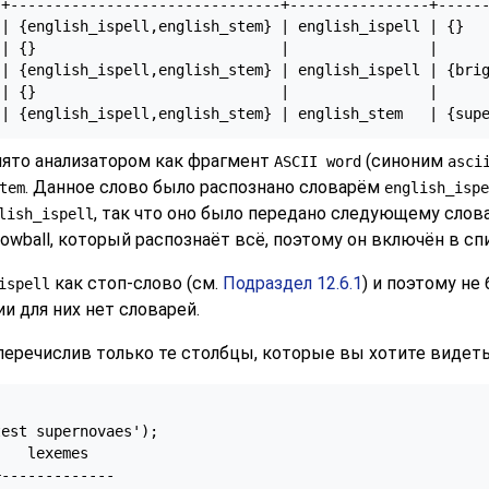
+-------------------------------+----------------+------
| {english_ispell,english_stem} | english_ispell | {}

| {}                            |                |

| {english_ispell,english_stem} | english_ispell | {brig
| {}                            |                |

 | {english_ispell,english_stem} | english_stem   | {sup
ято анализатором как фрагмент
(синоним
ASCII word
asci
. Данное слово было распознано словарём
tem
english_ispe
, так что оно было передано следующему слов
lish_ispell
wball, который распознаёт всё, поэтому он включён в сп
как стоп-слово (см.
Подраздел 12.6.1
) и поэтому н
ispell
и для них нет словарей.
еречислив только те столбцы, которые вы хотите видеть
est supernovaes');

   lexemes

-------------
