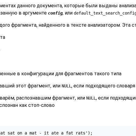
ентах данного документа, которые были выданы анализ
азанную в аргументе
, или
config
default_text_search_confi
дого фрагмента, найденного в тексте анализатором. Эта
та
а
ченные в конфигурации для фрагментов такого типа
навший этот фрагмент, или
, если подходящего словаря
NULL
варём, распознавшим фрагмент, или
, если подходящ
NULL
аспознан как стоп-слово
at sat on a mat - it ate a fat rats');
