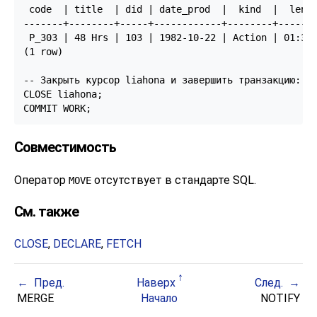
 code  | title  | did | date_prod  |  kind  |  len

-------+--------+-----+------------+--------+-------
 P_303 | 48 Hrs | 103 | 1982-10-22 | Action | 01:37

(1 row)

-- Закрыть курсор liahona и завершить транзакцию:

CLOSE liahona;

COMMIT WORK;
Совместимость
Оператор
отсутствует в стандарте SQL.
MOVE
См. также
CLOSE
,
DECLARE
,
FETCH
Пред.
Наверх
След.
MERGE
Начало
NOTIFY