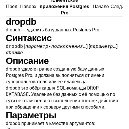
Клиентские
Пред.
Наверх
приложения Postgres
Начало
След.
Pro
dropdb
dropdb — удалить базу данных
Postgres Pro
Синтаксис
dropdb
параметр-подключения
параметр
[
...] [
...]
dbname
Описание
dropdb
удаляет ранее созданную базу данных
Postgres Pro
, и должна выполняться от имени
суперпользователя или её владельца.
DROP
dropdb
это обёртка для
SQL
-команды
DATABASE
. Удаление баз данных с её помощью по
сути не отличается от выполнения того же действия
при обращении к серверу другими способами.
Параметры
dropdb
принимает в качестве аргументов: