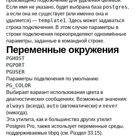
произведено подключение для удаления целевой.
postgres
Если имя не указано, будет выбрана база
,
а если она не существует (или именно она и
template1
удаляется) —
. Здесь может задаваться
строка подключения
. В этом случае параметры в
строке подключения переопределяют одноимённые
параметры, заданные в командной строке.
Переменные окружения
PGHOST
PGPORT
PGUSER
Параметры подключения по умолчанию
PG_COLOR
Выбирает вариант использования цвета в
диагностических сообщениях. Возможные значения:
always
auto
never
(всегда),
(автоматически) и
(никогда).
Эта утилита, как и большинство других утилит
Postgres Pro
, также использует переменные среды,
поддерживаемые
libpq
(см.
Раздел 33.15
).