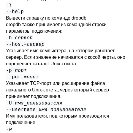
-?
--help
Вывести справку по команде
dropdb
.
dropdb
также принимает из командной строки
параметры подключения:
-h
сервер
--host=
сервер
Указывает имя компьютера, на котором работает
сервер. Если значение начинается с косой черты, оно
определяет каталог Unix-сокета.
-p
порт
--port=
порт
Указывает TCP-порт или расширение файла
локального Unix-сокета, через который сервер
принимает подключения.
-U
имя_пользователя
--username=
имя_пользователя
Имя пользователя, под которым производится
подключение.
-w