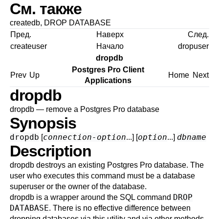
См. также
createdb
,
DROP DATABASE
Пред.
Наверх
След.
createuser
Начало
dropuser
dropdb
Postgres Pro Client
Prev
Up
Home
Next
Applications
dropdb
dropdb — remove a
Postgres Pro
database
Synopsis
dropdb
connection-option
option
dbname
[
...] [
...]
Description
dropdb
destroys an existing
Postgres Pro
database. The
user who executes this command must be a database
superuser or the owner of the database.
DROP
dropdb
is a wrapper around the
SQL
command
DATABASE
. There is no effective difference between
dropping databases via this utility and via other methods