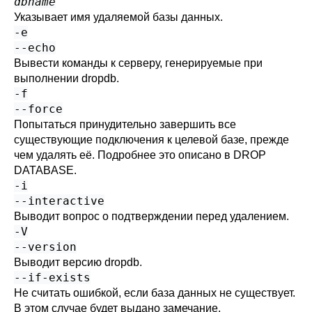
dbname
Указывает имя удаляемой базы данных.
-e
--echo
Вывести команды к серверу, генерируемые при
выполнении
dropdb
.
-f
--force
Попытаться принудительно завершить все
существующие подключения к целевой базе, прежде
чем удалять её. Подробнее это описано в
DROP
DATABASE
.
-i
--interactive
Выводит вопрос о подтверждении перед удалением.
-V
--version
Выводит версию
dropdb
.
--if-exists
Не считать ошибкой, если база данных не существует.
В этом случае будет выдано замечание.