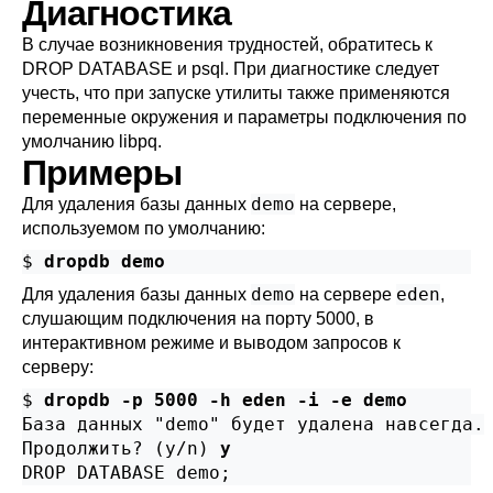
Диагностика
В случае возникновения трудностей, обратитесь к
DROP DATABASE
и
psql
. При диагностике следует
учесть, что при запуске утилиты также применяются
переменные окружения и параметры подключения по
умолчанию
libpq
.
Примеры
demo
Для удаления базы данных
на сервере,
используемом по умолчанию:
$ 
dropdb demo
demo
eden
Для удаления базы данных
на сервере
,
слушающим подключения на порту 5000, в
интерактивном режиме и выводом запросов к
серверу:
$ 
dropdb -p 5000 -h eden -i -e demo
База данных "demo" будет удалена навсегда.

Продолжить? (y/n) 
y
DROP DATABASE demo;