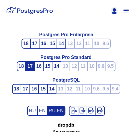
Postgres Pro Enterprise
18
17
16
15
14
13
12
11
10
9.6
Postgres Pro Standard
18
17
16
15
14
13
12
11
10
9.6
9.5
PostgreSQL
18
17
16
15
14
13
12
11
10
9.6
9.5
9.4
RU
EN
RU EN
dropdb