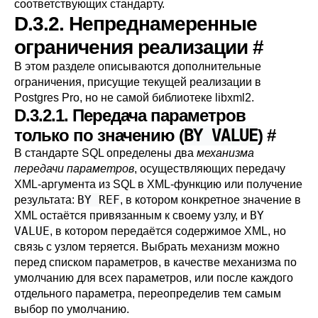
соответствующих стандарту.
D.3.2. Непреднамеренные
ограничения реализации
#
В этом разделе описываются дополнительные
ограничения, присущие текущей реализации в
Postgres Pro
, но не самой библиотеке
libxml2
.
D.3.2.1. Передача параметров
только по значению (
BY VALUE
)
#
В стандарте SQL определены два
механизма
передачи параметров
, осуществляющих передачу
XML-аргумента из SQL в XML-функцию или получение
BY REF
результата:
, в котором конкретное значение в
BY
XML остаётся привязанным к своему узлу, и
VALUE
, в котором передаётся содержимое XML, но
связь с узлом теряется. Выбрать механизм можно
перед списком параметров, в качестве механизма по
умолчанию для всех параметров, или после каждого
отдельного параметра, переопределив тем самым
выбор по умолчанию.