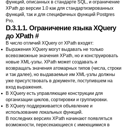
функций, описанных в стандарте SQL, и ограничение
XPath до версии 1.0 как для стандартизированных
функций, так и для специфичных функций
Postgres
Pro
.
D.3.1.1. Ограничение языка XQuery
до XPath
#
В число отличий XQuery от XPath входят:
Выражения XQuery могут выдавать не только
всевозможные значения XPath, но и конструировать
новые XML-узлы. XPath может создавать и
возвращать значения атомарных типов (числа, строки
и так далее), но выдаваемые им XML-узлы должны
уже присутствовать в документе, поступившем на
вход выражения.
В XQuery есть управляющие конструкции для
организации циклов, сортировки и группировки.
В XQuery поддерживается объявление и
использование локальных функций.
В последних версиях XPath начинают появляться
возможности, пересекающиеся с имеющимися в