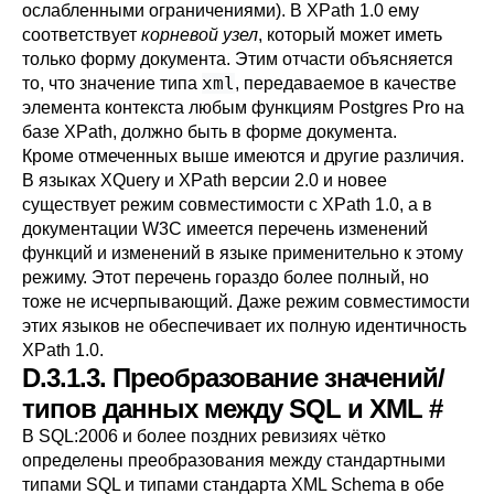
ослабленными ограничениями). В XPath 1.0 ему
соответствует
корневой узел
, который может иметь
только форму документа. Этим отчасти объясняется
xml
то, что значение типа
, передаваемое в качестве
элемента контекста любым функциям
Postgres Pro
на
базе XPath, должно быть в форме документа.
Кроме отмеченных выше имеются и другие различия.
В языках XQuery и XPath версии 2.0 и новее
существует режим совместимости с XPath 1.0, а в
документации W3C имеется перечень
изменений
функций
и
изменений в языке
применительно к этому
режиму. Этот перечень гораздо более полный, но
тоже не исчерпывающий. Даже режим совместимости
этих языков не обеспечивает их полную идентичность
XPath 1.0.
D.3.1.3. Преобразование значений/
типов данных между SQL и XML
#
В SQL:2006 и более поздних ревизиях чётко
определены преобразования между стандартными
типами SQL и типами стандарта XML Schema в обе