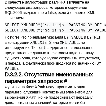
В качестве иллюстрации различия взгляните на
следующие два запроса, которые в окружении
x
SQL:2006 выдают true и false, если
является XML-
значением:
SELECT XMLQUERY('$a is $b' PASSING BY REF 
SELECT XMLQUERY('$a is $b' PASSING BY VALU
BY VALUE
BY REF
Postgres Pro
принимает указания
и
XMLEXISTS
XMLTABLE
в конструкции
или
, но
xml
игнорирует их. Тип
содержит сериализованное
представление данных в текстовом виде, поэтому
сущность узла, которую нужно сохранять, отсутствует,
BY
и передача фактически производится по значению (
VALUE
).
D.3.2.2. Отсутствие именованных
параметров запросов
#
Функции на базе XPath могут принимать один
параметр, служащий контекстным элементом для
выражения XPath, но не поддерживают передачу
дополнительных значений, которые могли бы