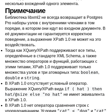
несколько вхождений одного элемента.
Примечание
Библиотека
libxml2
не всегда возвращает в
Postgres
Pro
наборы узлов с внутренними членами в том
порядке, в котором они идут во входном документе. В
её документации не гарантируется корректное
поведение, а выражение XPath 1.0 не может на это
воздействовать.
Тогда как XQuery/XPath поддерживают все типы,
определённые в стандарте XML Schema, а также
множество операторов и функций, работающих с
этими типами, XPath 1.0 поддерживает только
boolean
множества узлов и три атомарных типа:
,
double
string
и
.
В XPath 1.0 отсутствует условный оператор.
if ( hat ) then
Выражение XQuery/XPath вида
hat/@size else "no hat"
не имеет эквивалента
в XPath 1.0.
В XPath 1.0 нет оператора сравнения строк с
"cat" < "dog"
"cat"
упорядочиванием. Условия
и