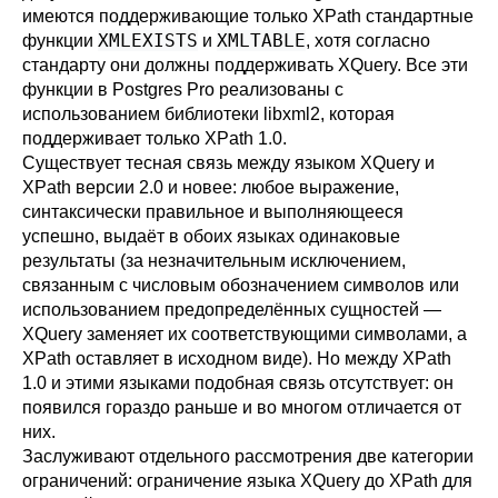
имеются поддерживающие только XPath стандартные
XMLEXISTS
XMLTABLE
функции
и
, хотя согласно
стандарту они должны поддерживать XQuery. Все эти
функции в
Postgres Pro
реализованы с
использованием библиотеки
libxml2
, которая
поддерживает только XPath 1.0.
Существует тесная связь между языком XQuery и
XPath версии 2.0 и новее: любое выражение,
синтаксически правильное и выполняющееся
успешно, выдаёт в обоих языках одинаковые
результаты (за незначительным исключением,
связанным с числовым обозначением символов или
использованием предопределённых сущностей —
XQuery заменяет их соответствующими символами, а
XPath оставляет в исходном виде). Но между XPath
1.0 и этими языками подобная связь отсутствует: он
появился гораздо раньше и во многом отличается от
них.
Заслуживают отдельного рассмотрения две категории
ограничений: ограничение языка XQuery до XPath для