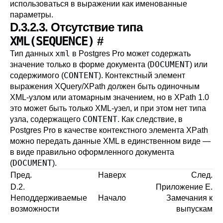
использоваться в выражении как именованные
параметры.
D.3.2.3. Отсутствие типа
XML(SEQUENCE)
#
xml
Тип данных
в
Postgres Pro
может содержать
DOCUMENT
значение только в форме документа (
) или
CONTENT
содержимого (
). Контекстный элемент
выражения XQuery/XPath должен быть одиночным
XML-узлом или атомарным значением, но в XPath 1.0
это может быть только XML-узел, и при этом нет типа
CONTENT
узла, содержащего
. Как следствие, в
Postgres Pro
в качестве контекстного элемента XPath
можно передать данные XML в единственном виде —
в виде правильно оформленного документа
DOCUMENT
(
).
Пред.
Наверх
След.
D.2.
Приложение E.
Неподдерживаемые
Начало
Замечания к
возможности
выпускам