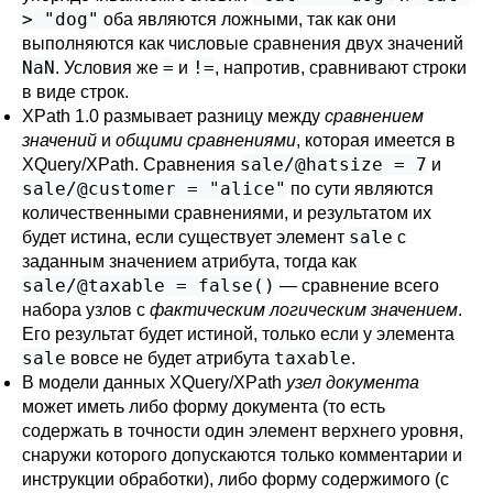
> "dog"
оба являются ложными, так как они
выполняются как числовые сравнения двух значений
NaN
=
!=
. Условия же
и
, напротив, сравнивают строки
в виде строк.
XPath 1.0 размывает разницу между
сравнением
значений
и
общими сравнениями
, которая имеется в
sale/@hatsize = 7
XQuery/XPath. Сравнения
и
sale/@customer = "alice"
по сути являются
количественными сравнениями, и результатом их
sale
будет истина, если существует элемент
с
заданным значением атрибута, тогда как
sale/@taxable = false()
— сравнение всего
набора узлов с
фактическим логическим значением
.
Его результат будет истиной, только если у элемента
sale
taxable
вовсе не будет атрибута
.
В модели данных XQuery/XPath
узел документа
может иметь либо форму документа (то есть
содержать в точности один элемент верхнего уровня,
снаружи которого допускаются только комментарии и
инструкции обработки), либо форму содержимого (с