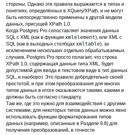
стороны. Однако эти правила выражаются в типах и
понятиях, определённых в XQuery/XPath, и не могут
быть непосредственно применены к другой модели
данных, присущей XPath 1.0.
Когда
Postgres Pro
сопоставляет значения данных
xmlelement
SQL с XML (как в функции
), или XML с
xmltable
SQL (как в выходных столбцах
), за
исключением нескольких отдельно обрабатываемых
случаев,
Postgres Pro
просто полагает, что строка
XPath 1.0, содержащая данные типа XML, будет
допустимой для ввода в текстовом виде в тип данных
SQL, и наоборот. Это правило добродетельно своей
простотой, и при этом преобразования для многих
типов данных в итоге оказываются такими, какими и
должны быть согласно стандарту.
Там же, где это нужно для взаимодействия с другими
системами, для некоторых типов данных можно явно
использовать функции форматирования типов
данных (например, описанные в
Разделе 9.8
) для
получения преобразований, в точности