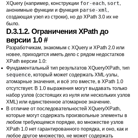
for-each
sort
XQuery (например, конструкции
,
,
parse-xml
анонимные функции и функция
,
создающая узел из строки), но до XPath 3.0 их не
было.
D.3.1.2. Ограничения XPath до
версии 1.0
#
Разработчикам, знакомым с XQuery и XPath 2.0 или
новее, приходится иметь дело с рядом недостатков
XPath версии 1.0:
Фундаментальный тип результатов XQuery/XPath, тип
sequence
, который может содержать XML-узлы,
атомарные значения, и всё это вместе, в XPath 1.0
отсутствует. В 1.0 выражения могут выдавать только
набор узлов (состоящих из нуля или нескольких узлов
XML) или единственное атомарное значение.
В отличие от последовательностей XQuery/XPath,
которые могут содержать произвольные элементы в
любом требующемся порядке, во множестве узлов
XPath 1.0 нет гарантированного порядка, и оно, как и
любое другое множество, не может содержать