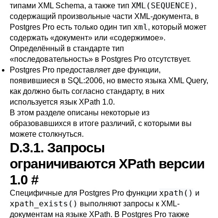
XML(SEQUENCE)
типами XML Schema, а также тип
,
содержащий произвольные части XML-документа, в
xml
Postgres Pro
есть только один тип
, который может
содержать
«
документ
»
или
«
содержимое
»
.
Определённый в стандарте тип
«
последовательность
»
в
Postgres Pro
отсутствует.
Postgres Pro
предоставляет две функции,
появившиеся в SQL:2006, но вместо языка XML Query,
как должно быть согласно стандарту, в них
используется язык XPath 1.0.
В этом разделе описаны некоторые из
образовавшихся в итоге различий, с которыми вы
можете столкнуться.
D.3.1. Запросы
ограничиваются XPath версии
1.0
#
xpath()
Специфичные для
Postgres Pro
функции
и
xpath_exists()
выполняют запросы к XML-
документам на языке XPath. В
Postgres Pro
также