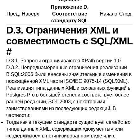
Приложение D.
Пред.
Наверх
Соответствие
Начало
След.
стандарту SQL
D.3. Ограничения XML и
совместимость с SQL/XML
#
D.3.1. Запросы ограничиваются XPath версии 1.0
D.3.2. Непреднамеренные ограничения реализации
В SQL:2006 были внесены значительные изменения в
посвящённой XML части ISO/IEC 9075-14 (SQL/XML).
Реализация типа данных XML и связанных функций в
Postgres Pro
в большей степени соответствует более
ранней редакции, SQL:2003, с некоторыми
заимствованиями из последующих редакций. В
частности:
Тогда как в текущем стандарте существует семейство
типов данных XML, содержащих
«
документы
»
или
«
содержимое
»
в нетипизированном виде или с