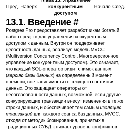
Глава 13. Управление
Пред.
Наверх
конкурентным
Начало
След.
доступом
13.1. Введение
#
Postgres Pro
предоставляет разработчикам богатый
набор средств для управления конкурентным
доступом к данным. Внутри он поддерживает
целостность данных, реализуя модель
MVCC
(Multiversion Concurrency Control, Многоверсионное
управление конкурентным доступом). Это означает,
что каждый SQL-оператор видит снимок данных
(
версию базы данных
) на определённый момент
времени, вне зависимости от текущего состояния
данных. Это защищает операторы от
несогласованности данных, возможной, если другие
конкурирующие транзакции внесут изменения в те же
строки данных, и обеспечивает тем самым
изоляцию
транзакций
для каждого сеанса баз данных.
MVCC
,
отходя от методик блокирования, принятых в
традиционных СУБД, снижает уровень конфликтов