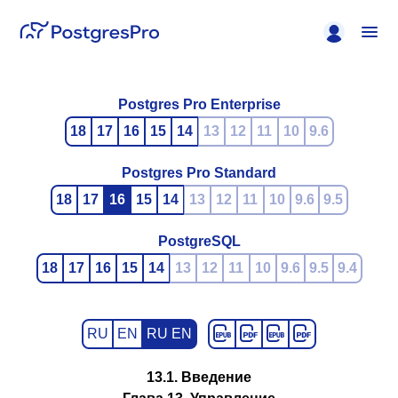
Postgres Pro Enterprise
18
17
16
15
14
13
12
11
10
9.6
Postgres Pro Standard
18
17
16
15
14
13
12
11
10
9.6
9.5
PostgreSQL
18
17
16
15
14
13
12
11
10
9.6
9.5
9.4
RU
EN
RU EN
13.1. Введение