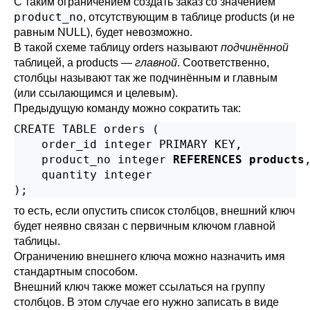
С таким ограничением создать заказ со значением
product_no
, отсутствующим в таблице products (и не
равным NULL), будет невозможно.
В такой схеме таблицу orders называют
подчинённой
таблицей, а products —
главной
. Соответственно,
столбцы называют так же подчинённым и главным
(или ссылающимся и целевым).
Предыдущую команду можно сократить так:
CREATE TABLE orders (

    order_id integer PRIMARY KEY,

    product_no integer 
REFERENCES products
,
    quantity integer

);
то есть, если опустить список столбцов, внешний ключ
будет неявно связан с первичным ключом главной
таблицы.
Ограничению внешнего ключа можно назначить имя
стандартным способом.
Внешний ключ также может ссылаться на группу
столбцов. В этом случае его нужно записать в виде