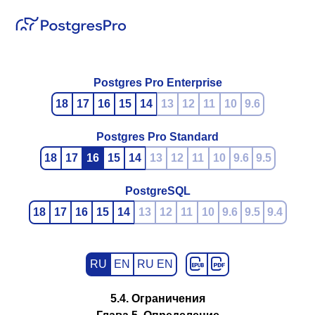
Postgres Pro Enterprise
18
17
16
15
14
13
12
11
10
9.6
Postgres Pro Standard
18
17
16
15
14
13
12
11
10
9.6
9.5
PostgreSQL
18
17
16
15
14
13
12
11
10
9.6
9.5
9.4
RU
EN
RU EN
5.4. Ограничения