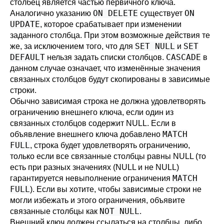
столбец является частью первичного ключа.
ON DELETE
ON
Аналогично указанию
существует
UPDATE
, которое срабатывает при изменении
заданного столбца. При этом возможные действия те
SET NULL
SET
же, за исключением того, что для
и
DEFAULT
CASCADE
нельзя задать списки столбцов.
в
данном случае означает, что изменённые значения
связанных столбцов будут скопированы в зависимые
строки.
Обычно зависимая строка не должна удовлетворять
ограничению внешнего ключа, если один из
связанных столбцов содержит NULL. Если в
MATCH
объявление внешнего ключа добавлено
FULL
, строка будет удовлетворять ограничению,
только если все связанные столбцы равны NULL (то
есть при разных значениях (NULL и не NULL)
MATCH
гарантируется невыполнение ограничения
FULL
). Если вы хотите, чтобы зависимые строки не
могли избежать и этого ограничения, объявите
NOT NULL
связанные столбцы как
.
Внешний ключ должен ссылаться на столбцы, либо