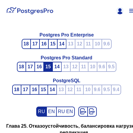
Postgres Pro Enterprise
18
17
16
15
14
13
12
11
10
9.6
Postgres Pro Standard
18
17
16
15
14
13
12
11
10
9.6
9.5
PostgreSQL
18
17
16
15
14
13
12
11
10
9.6
9.5
9.4
RU
EN
RU EN
Глава 25. Отказоустойчивость, балансировка нагруз
репликация