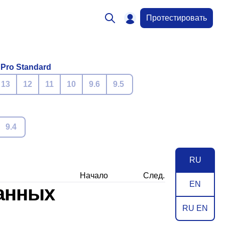
Протестировать
 Pro Standard
13
12
11
10
9.6
9.5
9.4
RU
Начало
След.
EN
данных
RU EN