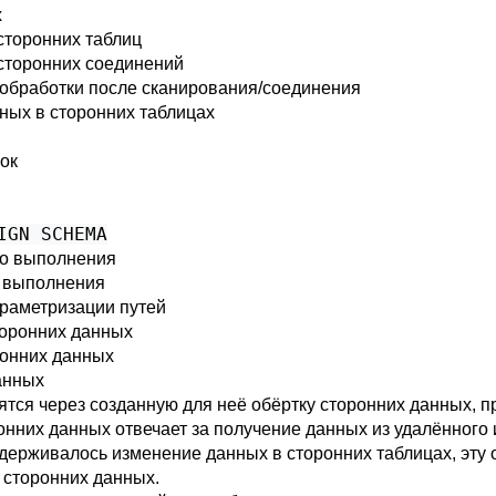
х
сторонних таблиц
сторонних соединений
обработки после сканирования/соединения
ных в сторонних таблицах
ок
IGN SCHEMA
го выполнения
о выполнения
раметризации путей
торонних данных
ронних данных
данных
ятся через созданную для неё обёртку сторонних данных,
онних данных отвечает за получение данных из удалённого 
ддерживалось изменение данных в сторонних таблицах, эту
 сторонних данных.