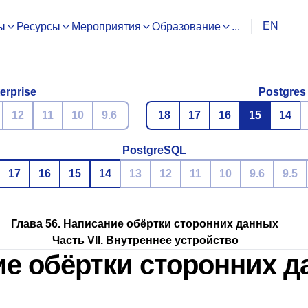
EN
ы
Ресурсы
Мероприятия
Образование
...
erprise
Postgres
12
11
10
9.6
18
17
16
15
14
PostgreSQL
17
16
15
14
13
12
11
10
9.6
9.5
Глава 56. Написание обёртки сторонних данных
Часть VII. Внутреннее устройство
ие обёртки сторонних 